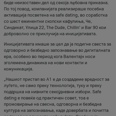
биде неизоставен дел од секоја љубовна приказна.
По тој повод, компанијата реализираше посебна
активација посветена на safe dating, во соработка
со шест еминентни скопски кафулиња, Че,
Синдикат, Улица 22, The Dude, Chillin’ и Bar 90 кои
доброволно се приклучија на иницијативата.
Иницијативата имаше за цел да ја подигне свеста за
одговорно и безбедно запознавање во дигиталната
ера, особено во период кога Валентајн носи
зголемена динамика на нови контакти и
комуникација.
„Нашиот пристап во А1 е да создадеме вредност за
луѓето, не само преку технологија, туку и преку
поддршка на нивните секојдневни избори. Safe
dating е повеќе од практичен совет, тоа е
промовирање на свесна, одговорна и безбедна
култура на запознавања, каде довербата и почитта