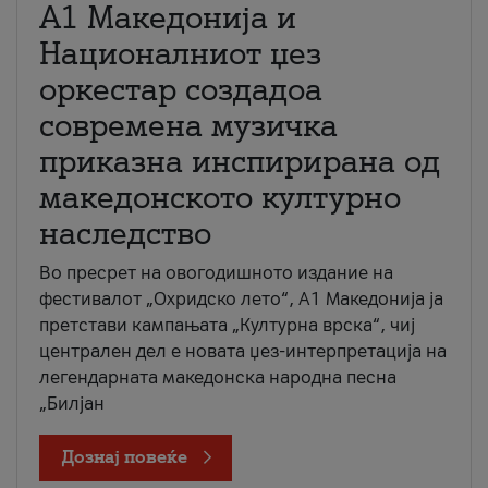
А1 Македонија и
Националниот џез
оркестар создадоа
современа музичка
приказна инспирирана од
македонското културно
наследство
Во пресрет на овогодишното издание на
фестивалот „Охридско лето“, А1 Македонија ја
претстави кампањата „Културна врска“, чиј
централен дел е новата џез-интерпретација на
легендарната македонска народна песна
„Билјан
Дознај повеќе