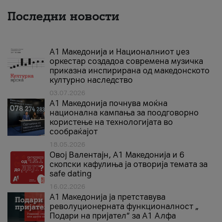
Последни новости
А1 Македонија и Националниот џез
оркестар создадоа современа музичка
приказна инспирирана од македонското
културно наследство
03.07.2026
A1 Македонија почнува моќна
национална кампања за поодговорно
користење на технологијата во
сообраќајот
18.05.2026
Овој Валентајн, A1 Македонија и 6
скопски кафулиња ја отворија темата за
safe dating
16.02.2026
А1 Македонија ја претставува
револуционерната функционалност „
Подари на пријател“ за А1 Алфа