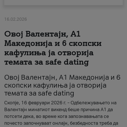
За нас
16.02.2026
#ПодобарОнлајн
Овој Валентајн, A1
Македонија и 6 скопски
кафулиња ја отворија
темата за safe dating
Овој Валентајн, A1 Македонија и 6
скопски кафулиња ја отворија
темата за safe dating
Скопје, 16 февруари 2026 г. – Одбележувањето на
Валентајн минатиот викенд беше причина А1 да
потсети дека, во време кога запознавањата се
почесто започнуваат онлајн, безбедноста треба да