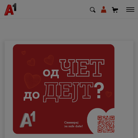
МК
EN
SQ
Приватни
Деловни
Поддршка
Надополни кредит
Плати сметка