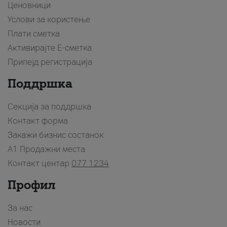
Ценовници
Услови за користење
Плати сметка
Активирајте Е-сметка
Припејд регистрација
Поддршка
Секција за поддршка
Контакт форма
Закажи бизнис состанок
A1 Продажни места
Контакт центар
077 1234
Профил
За нас
Новости