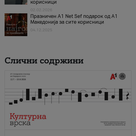
корисници
02.02.2026
Празничен A1 Net Sеf подарок од А1
Македонија за сите корисници
04.12.2025
Слични содржини