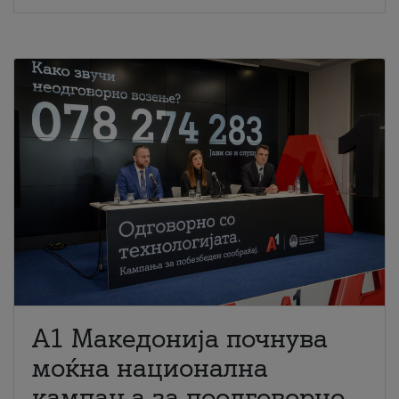
A1 Македонија почнува
моќна национална
кампања за поодговорно