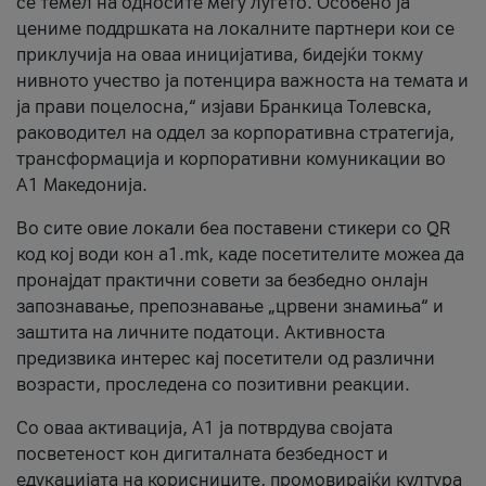
се темел на односите меѓу луѓето. Особено ја
цениме поддршката на локалните партнери кои се
приклучија на оваа иницијатива, бидејќи токму
нивното учество ја потенцира важноста на темата и
ја прави поцелосна,“ изјави Бранкица Толевска,
раководител на оддел за корпоративна стратегија,
трансформација и корпоративни комуникации во
А1 Македонија.
Во сите овие локали беа поставени стикери со QR
код кој води кон a1.mk, каде посетителите можеа да
пронајдат практични совети за безбедно онлајн
запознавање, препознавање „црвени знамиња“ и
заштита на личните податоци. Активноста
предизвика интерес кај посетители од различни
возрасти, проследена со позитивни реакции.
Со оваа активација, А1 ја потврдува својата
посветеност кон дигиталната безбедност и
едукацијата на корисниците, промовирајќи култура