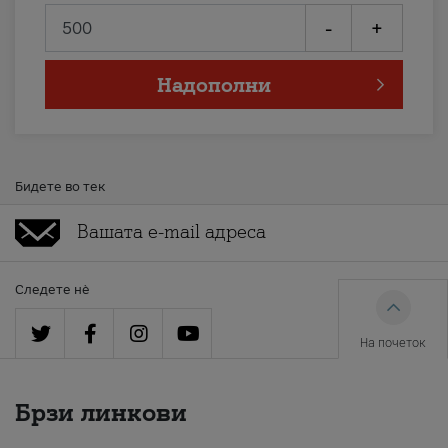
-
+
Надополни
Бидете во тек
Следете нè
На почеток
Брзи линкови