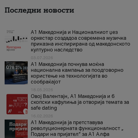
Последни новости
А1 Македонија и Националниот џез
оркестар создадоа современа музичка
приказна инспирирана од македонското
културно наследство
03.07.2026
A1 Македонија почнува моќна
национална кампања за поодговорно
користење на технологијата во
сообраќајот
18.05.2026
Овој Валентајн, A1 Македонија и 6
скопски кафулиња ја отворија темата за
safe dating
16.02.2026
А1 Македонија ја претставува
револуционерната функционалност „
Подари на пријател“ за А1 Алфа