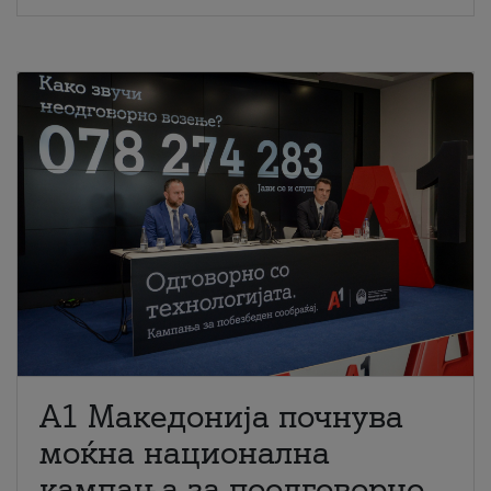
A1 Македонија почнува
моќна национална
кампања за поодговорно