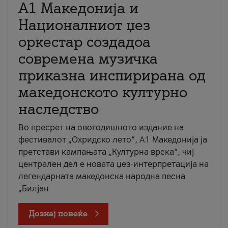
А1 Македонија и
Националниот џез
оркестар создадоа
современа музичка
приказна инспирирана од
македонското културно
наследство
Во пресрет на овогодишното издание на
фестивалот „Охридско лето“, А1 Македонија ја
претстави кампањата „Културна врска“, чиј
централен дел е новата џез-интерпретација на
легендарната македонска народна песна
„Билјан
Дознај повеќе