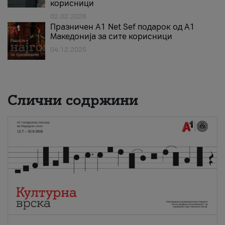
корисници
02.02.2026
Празничен A1 Net Sеf подарок од А1
Македонија за сите корисници
04.12.2025
Слични содржини