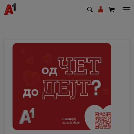
МК
EN
SQ
Приватни
Деловни
Поддршка
Надополни кредит
Плати сметка