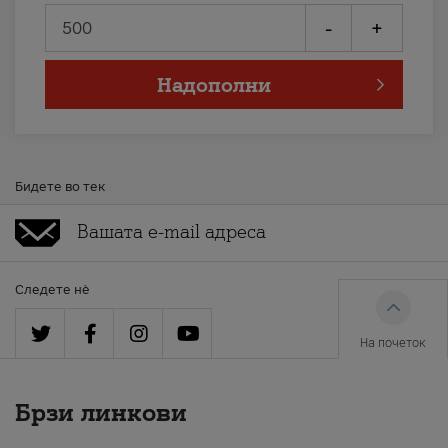
-
+
Надополни
Бидете во тек
Следете нè
На почеток
Брзи линкови