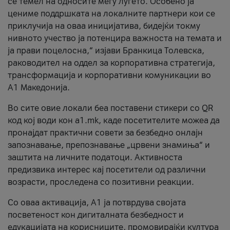
се темел на односите меѓу луѓето. Особено ја
цениме поддршката на локалните партнери кои се
приклучија на оваа иницијатива, бидејќи токму
нивното учество ја потенцира важноста на темата и
ја прави поцелосна,“ изјави Бранкица Толевска,
раководител на оддел за корпоративна стратегија,
трансформација и корпоративни комуникации во
А1 Македонија.
Во сите овие локали беа поставени стикери со QR
код кој води кон a1.mk, каде посетителите можеа да
пронајдат практични совети за безбедно онлајн
запознавање, препознавање „црвени знамиња“ и
заштита на личните податоци. Активноста
предизвика интерес кај посетители од различни
возрасти, проследена со позитивни реакции.
Со оваа активација, А1 ја потврдува својата
посветеност кон дигиталната безбедност и
едукацијата на корисниците, промовирајќи култура