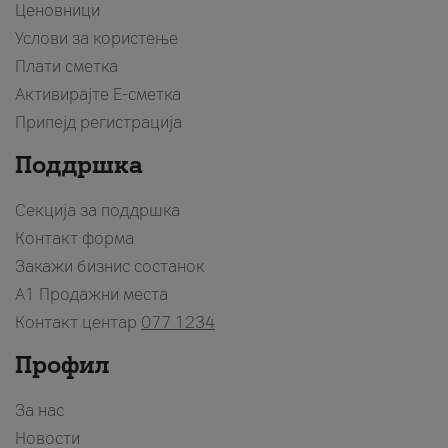
Ценовници
Услови за користење
Плати сметка
Активирајте Е-сметка
Припејд регистрација
Поддршка
Секција за поддршка
Контакт форма
Закажи бизнис состанок
A1 Продажни места
Контакт центар
077 1234
Профил
За нас
Новости