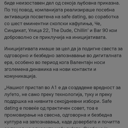
биде неизоставен дел од секоја љубовна приказна.
По тој повод, компанијата реализираше посебна
активација посветена на safe dating, во соработка
со шест еминентни скопски кафулиња, Че,
Синдикат, Улица 22, The Dude, Chillin’ и Bar 90 кои
доброволно се приклучија на иницијативата.
Иницијативата имаше за цел да ја подигне свеста за
одговорно и безбедно запознавање во дигиталната
ера, особено во период кога Валентајн носи
зголемена динамика на нови контакти и
комуникација.
„Нашиот пристап во А1 е да создадеме вредност за
луѓето, не само преку технологија, туку и преку
поддршка на нивните секојдневни избори. Safe
dating е повеќе од практичен совет, тоа е
промовирање на свесна, одговорна и безбедна
култура на запознавања, каде довербата и почитта