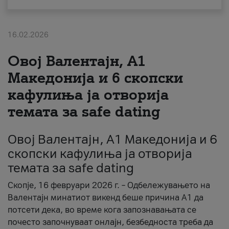
За нас
16.02.2026
#ПодобарОнлајн
Овој Валентајн, A1
Македонија и 6 скопски
кафулиња ја отворија
темата за safe dating
Овој Валентајн, A1 Македонија и 6
скопски кафулиња ја отворија
темата за safe dating
Скопје, 16 февруари 2026 г. – Одбележувањето на
Валентајн минатиот викенд беше причина А1 да
потсети дека, во време кога запознавањата се
почесто започнуваат онлајн, безбедноста треба да