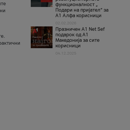
ите
функционалност „
Подари на пријател“ за
вни
А1 Алфа корисници
02.02.2026
Празничен A1 Net Sеf
подарок од А1
е.
Македонија за сите
практични
корисници
04.12.2025