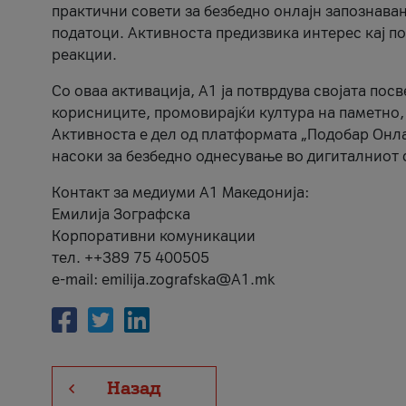
практични совети за безбедно онлајн запознава
податоци. Активноста предизвика интерес кај п
реакции.
Со оваа активација, А1 ја потврдува својата пос
корисниците, промовирајќи култура на паметно,
Активноста е дел од платформата „Подобар Онла
насоки за безбедно однесување во дигиталниот 
Контакт за медиуми А1 Македонија:
Емилија Зографска
Корпоративни комуникации
тел. ++389 75 400505
e-mail: emilija.zografska@A1.mk
Назад