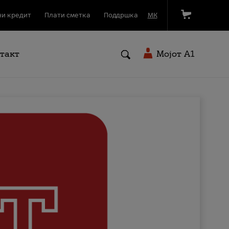
и кредит
Плати сметка
Поддршка
МК
такт
Мојот A1