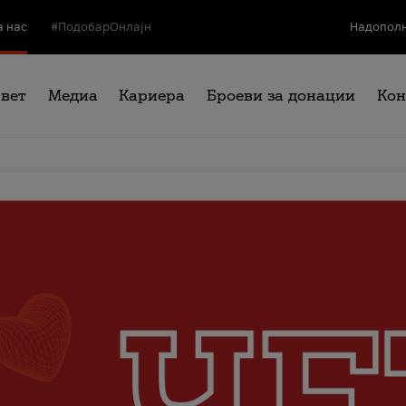
а нас
#ПодобарОнлајн
Надополн
свет
Медиа
Кариера
Броеви за донации
Кон