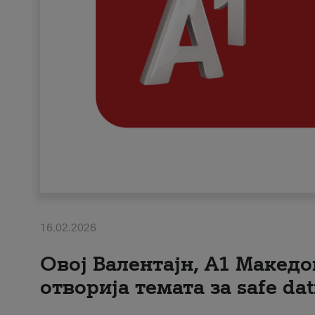
16.02.2026
Овој Валентајн, A1 Македо
отворија темата за safe dat