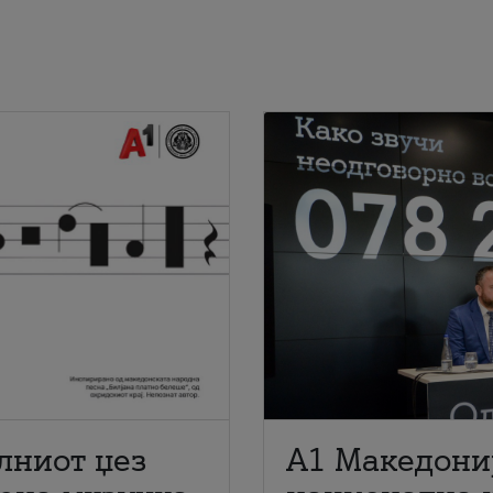
лниот џез
A1 Македони