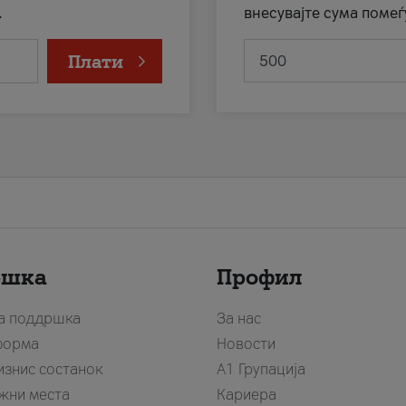
.
внесувајте сума помеѓ
Плати
ршка
Профил
за поддршка
За нас
форма
Новости
изнис состанок
А1 Групација
жни места
Кариера