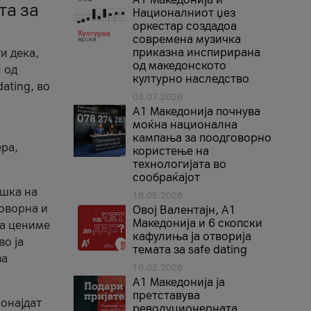
та за
Националниот џез
оркестар создадоа
современа музичка
приказна инспирирана
и дека,
од македонското
 од
културно наследство
ating, во
03.07.2026
A1 Македонија почнува
моќна национална
кампања за поодговорно
ера,
користење на
технологијата во
сообраќајот
ршка на
18.05.2026
говорна и
Овој Валентајн, A1
Македонија и 6 скопски
ја цениме
кафулиња ја отворија
во ја
темата за safe dating
за
16.02.2026
А1 Македонија ја
претставува
ронајдат
револуционерната