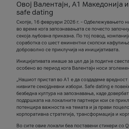
Овој Валентајн, A1 Македонија и
safe dating
Скопје, 16 февруари 2026 г. – Одбележувањето н
во време кога запознавањата се почесто започну
секоја љубовна приказна. По тој повод, компаниј
соработка со шест еминентни скопски кафулиња, Ч
доброволно се приклучија на иницијативата.
Иницијативата имаше за цел да ја подигне свест
особено во период кога Валентајн носи зголеме
„Нашиот пристап во А1 е да создадеме вредност з
нивните секојдневни избори. Safe dating е пове
безбедна култура на запознавања, каде довербат
поддршката на локалните партнери кои се приклу
потенцира важноста на темата и ја прави поцело
корпоративна стратегија, трансформација и кор
Во сите овие локали беа поставени стикери со Q