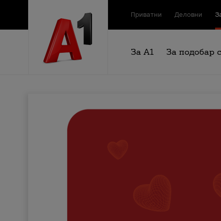
Приватни
Деловни
З
За А1
За подобар 