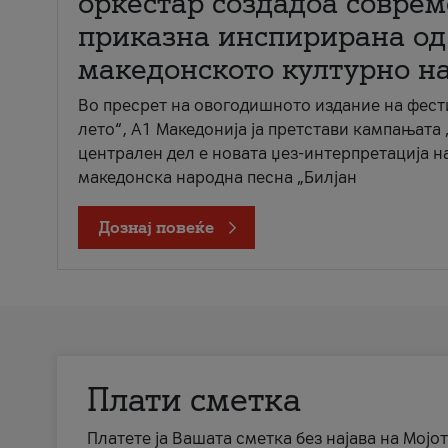
оркестар создадоа совре
приказна инспирирана од
македонското културно н
Во пресрет на овогодишното издание на фест
лето“, А1 Македонија ја претстави кампањата 
централен дел е новата џез-интерпретација н
македонска народна песна „Билјан
Дознај повеќе
Плати сметка
Платете ја Вашата сметка без најава на Мојот