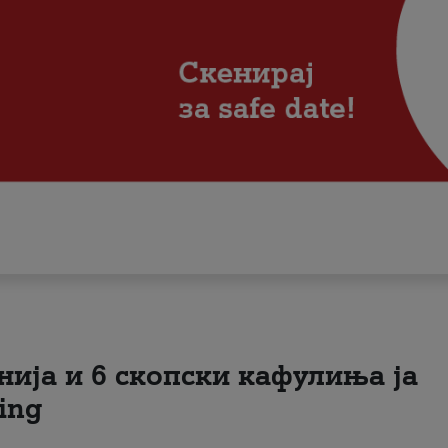
нија и 6 скопски кафулиња ја
ing