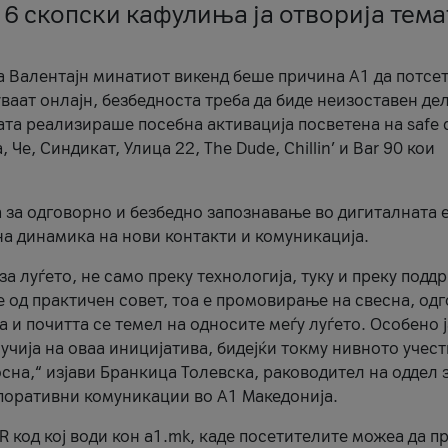
 6 скопски кафулиња ја отворија тема
а Валентајн минатиот викенд беше причина А1 да потсет
ваат онлајн, безбедноста треба да биде неизоставен дел
ата реализираше посебна активација посветена на safe d
е, Синдикат, Улица 22, The Dude, Chillin’ и Bar 90 кои
а за одговорно и безбедно запознавање во дигиталната 
на динамика на нови контакти и комуникација.
а луѓето, не само преку технологија, туку и преку подд
ќе од практичен совет, тоа е промовирање на свесна, од
а и почитта се темел на односите меѓу луѓето. Особено 
чија на оваа иницијатива, бидејќи токму нивното учест
сна,“ изјави Бранкица Толевска, раководител на оддел 
поративни комуникации во А1 Македонија.
R код кој води кон a1.mk, каде посетителите можеа да п