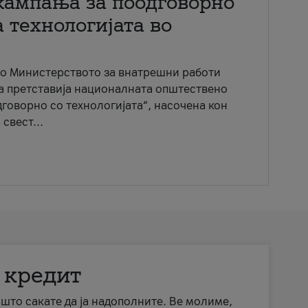
кампања за поодговорно
 технологијата во
со Министерството за внатрешни работи
ја претставија националната општествено
говорно со технологијата“, насочена кон
свест...
 кредит
а што сакате да ја надополните. Ве молиме,