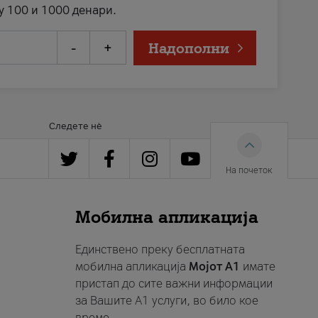
у 100 и 1000 денари.
-
+
Надополни
Следете нè
На почеток
Мобилна апликација
Единствено преку бесплатната
мобилна апликација
Мојот A1
имате
пристап до сите важни информации
за Вашите A1 услуги, во било кое
време.