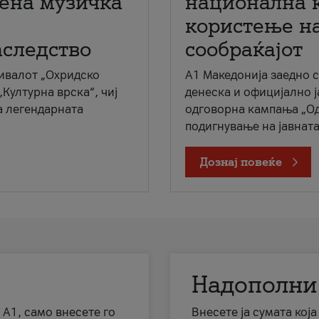
мена музичка
национална 
користење на
аследство
сообраќајот
ивалот „Охридско
A1 Македонија заедно 
„Културна врска“, чиј
денеска и официјално 
а легендарната
одговорна кампања „Од
подигнување на јавната 
Дознај повеќе
Надополни
 А1, само внесете го
Внесете ја сумата кој