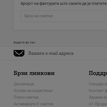
бројот на фактурата што сакате да ја платите
Број на сметка
Бидете во тек
Брзи линкови
Подд
Ценовници
Секција 
Услови за користење
Контакт 
Плати сметка
Закажи б
Активирајте Е-сметка
A1 Прода