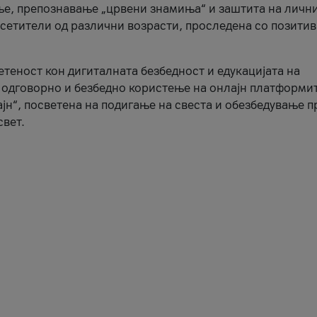
ње, препознавање „црвени знамиња“ и заштита на личн
осетители од различни возрасти, проследена со позити
ветеност кон дигиталната безбедност и едукацијата на
 одговорно и безбедно користење на онлајн платформит
јн“, посветена на подигање на свеста и обезбедување 
свет.