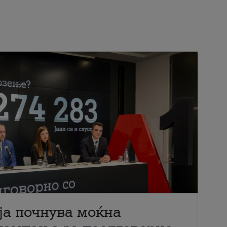
ја почнува моќна