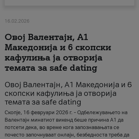
За нас
16.02.2026
#ПодобарОнлајн
Овој Валентајн, A1
Македонија и 6 скопски
кафулиња ја отворија
темата за safe dating
Овој Валентајн, A1 Македонија и 6
скопски кафулиња ја отворија
темата за safe dating
Скопје, 16 февруари 2026 г. – Одбележувањето на
Валентајн минатиот викенд беше причина А1 да
потсети дека, во време кога запознавањата се
почесто започнуваат онлајн, безбедноста треба да