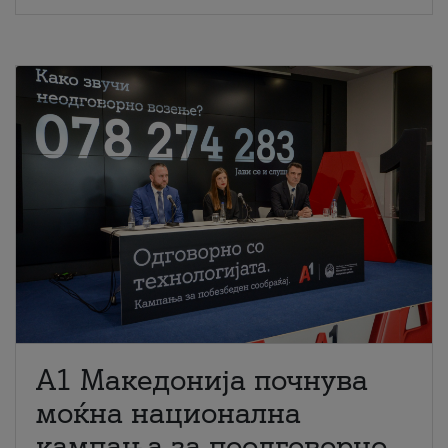
A1 Македонија почнува
моќна национална
кампања за поодговорно