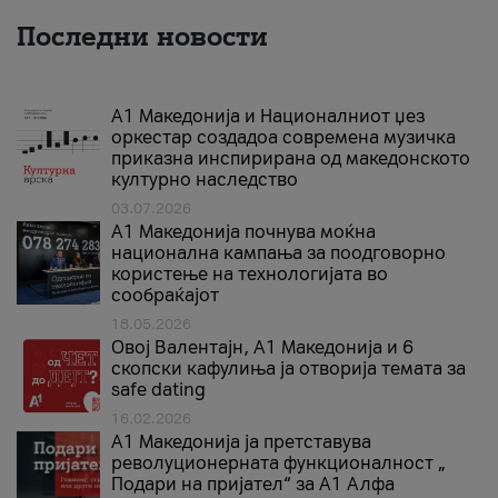
Последни новости
А1 Македонија и Националниот џез
оркестар создадоа современа музичка
приказна инспирирана од македонското
културно наследство
03.07.2026
A1 Македонија почнува моќна
национална кампања за поодговорно
користење на технологијата во
сообраќајот
18.05.2026
Овој Валентајн, A1 Македонија и 6
скопски кафулиња ја отворија темата за
safe dating
16.02.2026
А1 Македонија ја претставува
револуционерната функционалност „
Подари на пријател“ за А1 Алфа