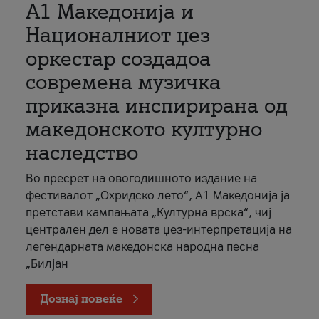
А1 Македонија и
Националниот џез
оркестар создадоа
современа музичка
приказна инспирирана од
македонското културно
наследство
Во пресрет на овогодишното издание на
фестивалот „Охридско лето“, А1 Македонија ја
претстави кампањата „Културна врска“, чиј
централен дел е новата џез-интерпретација на
легендарната македонска народна песна
„Билјан
Дознај повеќе