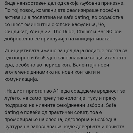
биде неизоставен дел од секоја љубовна приказна.
По тој повод, компанијата реализираше посебна
активација посветена на safe dating, во соработка
со шест еминентни скопски кафулиња, Че,
Синдикат, Улица 22, The Dude, Chillin’ и Bar 90 кои
доброволно се приклучија на иницијативата.
Иницијативата имаше за цел да ја подигне свеста за
одговорно и безбедно запознавање во дигиталната
ера, особено во период кога Валентајн носи
зголемена динамика на нови контакти и
комуникација.
„Нашиот пристап во А1 е да создадеме вредност за
луѓето, не само преку технологија, туку и преку
поддршка на нивните секојдневни избори. Safe
dating е повеќе од практичен совет, тоа е
промовирање на свесна, одговорна и безбедна
култура на запознавања, каде довербата и почитта