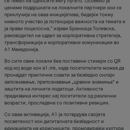
се темел на односите меѓу луѓето. Особено ја
цениме поддршката на локалните партнери кои се
приклучија на оваа иницијатива, бидејќи токму
нивното учество ја потенцира важноста на темата и
ја прави поцелосна,“ изјави Бранкица Толевска,
раководител на оддел за корпоративна стратегија,
трансформација и корпоративни комуникации во
А1 Македонија.
Во сите овие локали беа поставени стикери со QR
код кој води кон a1.mk, каде посетителите можеа да
пронајдат практични совети за безбедно онлајн
запознавање, препознавање „црвени знамиња“ и
заштита на личните податоци. Активноста
предизвика интерес кај посетители од различни
возрасти, проследена со позитивни реакции.
Со оваа активација, А1 ја потврдува својата
посветеност кон дигиталната безбедност и
едукацијата на корисниците, промовирајќи култура