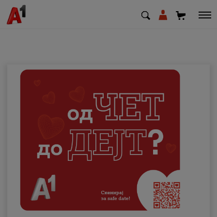
МК
EN
SQ
Приватни
Деловни
Поддршка
Надополни кредит
Плати сметка