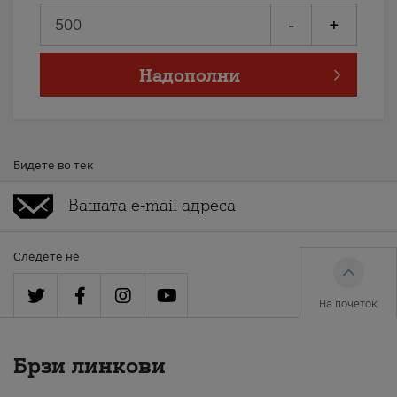
-
+
Надополни
Бидете во тек
Следете нè
На почеток
Брзи линкови