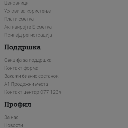
Ценовници
Услови за користење
Плати сметка
Активирајте Е-сметка
Припејд регистрација
Поддршка
Секција за поддршка
Контакт форма
Закажи бизнис состанок
A1 Продажни места
Контакт центар
077 1234
Профил
За нас
Новости