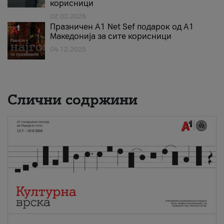
корисници
02.02.2026
Празничен A1 Net Sеf подарок од А1
Македонија за сите корисници
04.12.2025
Слични содржини