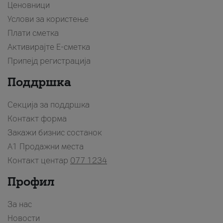
Ценовници
Услови за користење
Плати сметка
Активирајте Е-сметка
Припејд регистрација
Поддршка
Секција за поддршка
Контакт форма
Закажи бизнис состанок
A1 Продажни места
Контакт центар
077 1234
Профил
За нас
Новости