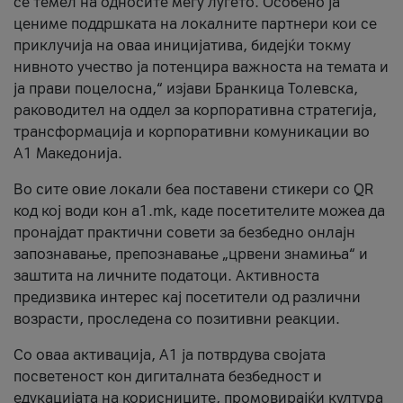
се темел на односите меѓу луѓето. Особено ја
цениме поддршката на локалните партнери кои се
приклучија на оваа иницијатива, бидејќи токму
нивното учество ја потенцира важноста на темата и
ја прави поцелосна,“ изјави Бранкица Толевска,
раководител на оддел за корпоративна стратегија,
трансформација и корпоративни комуникации во
А1 Македонија.
Во сите овие локали беа поставени стикери со QR
код кој води кон a1.mk, каде посетителите можеа да
пронајдат практични совети за безбедно онлајн
запознавање, препознавање „црвени знамиња“ и
заштита на личните податоци. Активноста
предизвика интерес кај посетители од различни
возрасти, проследена со позитивни реакции.
Со оваа активација, А1 ја потврдува својата
посветеност кон дигиталната безбедност и
едукацијата на корисниците, промовирајќи култура