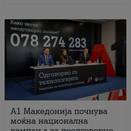
A1 Македонија почнува
моќна национална
кампања за поодговорно