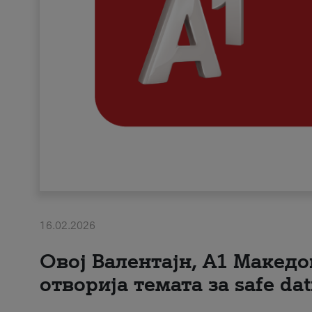
16.02.2026
Овој Валентајн, A1 Македо
отворија темата за safe dat