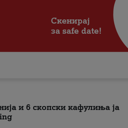
нија и 6 скопски кафулиња ја
ing