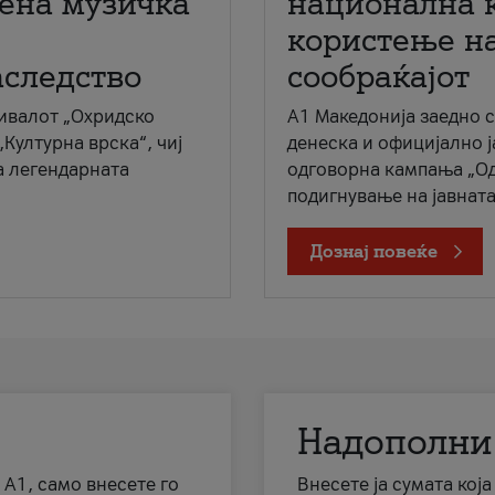
мена музичка
национална 
користење на
аследство
сообраќајот
ивалот „Охридско
A1 Македонија заедно 
„Културна врска“, чиј
денеска и официјално 
а легендарната
одговорна кампања „Од
подигнување на јавната 
Дознај повеќе
Надополни
 А1, само внесете го
Внесете ја сумата кој