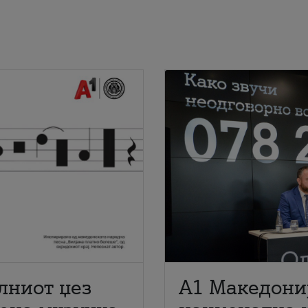
лниот џез
A1 Македони