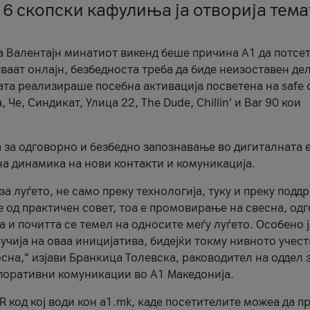
 6 скопски кафулиња ја отворија тема
а Валентајн минатиот викенд беше причина А1 да потсет
ваат онлајн, безбедноста треба да биде неизоставен дел
ата реализираше посебна активација посветена на safe d
е, Синдикат, Улица 22, The Dude, Chillin’ и Bar 90 кои
а за одговорно и безбедно запознавање во дигиталната 
на динамика на нови контакти и комуникација.
а луѓето, не само преку технологија, туку и преку подд
ќе од практичен совет, тоа е промовирање на свесна, од
а и почитта се темел на односите меѓу луѓето. Особено 
чија на оваа иницијатива, бидејќи токму нивното учест
сна,“ изјави Бранкица Толевска, раководител на оддел 
поративни комуникации во А1 Македонија.
R код кој води кон a1.mk, каде посетителите можеа да п