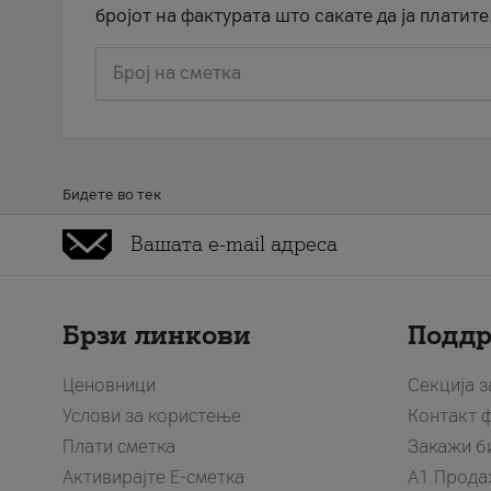
бројот на фактурата што сакате да ја платите
Број на сметка
Бидете во тек
Брзи линкови
Подд
Ценовници
Секција 
Услови за користење
Контакт 
Плати сметка
Закажи б
Активирајте Е-сметка
A1 Прода