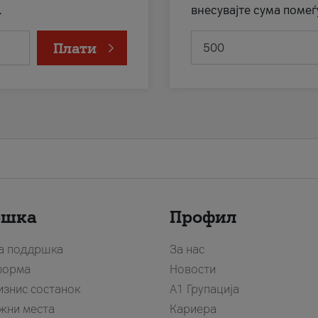
.
внесувајте сума помеѓ
Плати
ршка
Профил
за поддршка
За нас
форма
Новости
изнис состанок
А1 Групација
жни места
Кариера