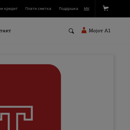
и кредит
Плати сметка
Поддршка
МК
такт
Мојот A1