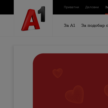
Приватни
Деловни
З
За А1
За подобар 