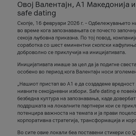
Овој Валентајн, A1 Македонија и
safe dating
Скопје, 16 февруари 2026 г. – Одбележувањето н
во време кога запознавањата се почесто започну
секоја љубовна приказна. По тој повод, компаниј
соработка со шест еминентни скопски кафулиња, Ч
доброволно се приклучија на иницијативата.
Иницијативата имаше за цел да ја подигне свест
особено во период кога Валентајн носи зголеме
„Нашиот пристап во А1 е да создадеме вредност з
нивните секојдневни избори. Safe dating е пове
безбедна култура на запознавања, каде довербат
поддршката на локалните партнери кои се приклу
потенцира важноста на темата и ја прави поцело
корпоративна стратегија, трансформација и кор
Во сите овие локали беа поставени стикери со Q