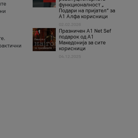
ите
функционалност „
Подари на пријател“ за
вни
А1 Алфа корисници
02.02.2026
Празничен A1 Net Sеf
подарок од А1
е.
Македонија за сите
практични
корисници
04.12.2025