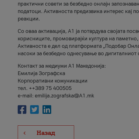
практични совети за безбедно онлајн запознава
податоци. Активноста предизвика интерес кај п
реакции.
Со оваа активација, А1 ја потврдува својата пос
корисниците, промовирајќи култура на паметно,
Активноста е дел од платформата „Подобар Онла
насоки за безбедно однесување во дигиталниот 
Контакт за медиуми А1 Македонија:
Емилија Зографска
Корпоративни комуникации
тел. ++389 75 400505
e-mail: emilija.zografska@A1.mk
Назад