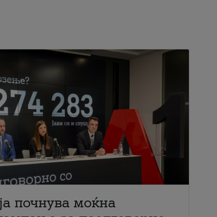
ја почнува моќна