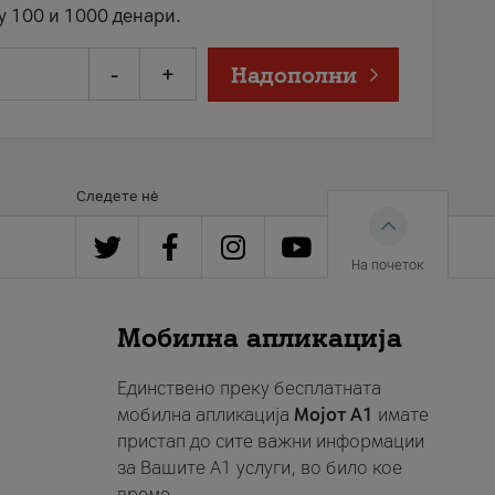
у 100 и 1000 денари.
-
+
Надополни
Следете нè
На почеток
Мобилна апликација
Единствено преку бесплатната
мобилна апликација
Мојот A1
имате
пристап до сите важни информации
за Вашите A1 услуги, во било кое
време.