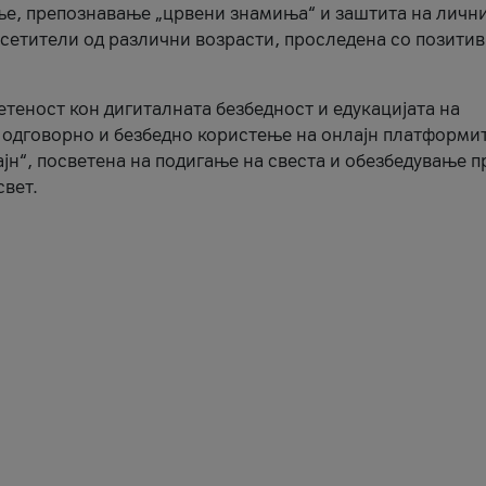
ње, препознавање „црвени знамиња“ и заштита на личн
осетители од различни возрасти, проследена со позити
ветеност кон дигиталната безбедност и едукацијата на
 одговорно и безбедно користење на онлајн платформит
јн“, посветена на подигање на свеста и обезбедување 
свет.