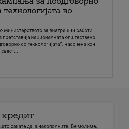
кампања за поодговорно
 технологијата во
со Министерството за внатрешни работи
ја претставија националната општествено
говорно со технологијата“, насочена кон
свест...
 кредит
а што сакате да ја надополните. Ве молиме,