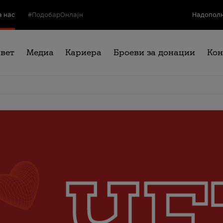
а нас
#ПодобарОнлајн
Надополн
свет
Медиа
Кариера
Броеви за донации
Кон