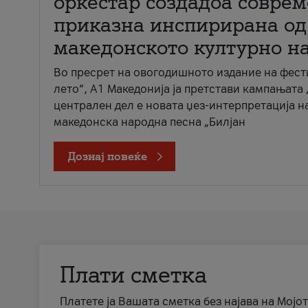
оркестар создадоа совре
приказна инспирирана од
македонското културно н
Во пресрет на овогодишното издание на фест
лето“, А1 Македонија ја претстави кампањата 
централен дел е новата џез-интерпретација н
македонска народна песна „Билјан
Дознај повеќе
Плати сметка
Платете ја Вашата сметка без најава на Мојот