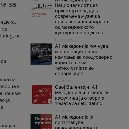
та за
Националниот џез
оркестар создадоа
современа музичка
приказна инспирирана
и дека,
од македонското
 од
културно наследство
ating, во
03.07.2026
A1 Македонија почнува
моќна национална
кампања за поодговорно
ера,
користење на
технологијата во
сообраќајот
ршка на
18.05.2026
говорна и
Овој Валентајн, A1
Македонија и 6 скопски
ја цениме
кафулиња ја отворија
во ја
темата за safe dating
за
16.02.2026
А1 Македонија ја
претставува
ронајдат
револуционерната