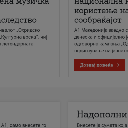
мена музичка
национална 
користење на
аследство
сообраќајот
ивалот „Охридско
A1 Македонија заедно 
„Културна врска“, чиј
денеска и официјално 
а легендарната
одговорна кампања „Од
подигнување на јавната 
Дознај повеќе
Надополни
 А1, само внесете го
Внесете ја сумата кој