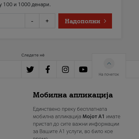
у 100 и 1000 денари.
-
+
Надополни
Следете нè
На почеток
Мобилна апликација
Единствено преку бесплатната
мобилна апликација
Мојот A1
имате
пристап до сите важни информации
за Вашите A1 услуги, во било кое
време.