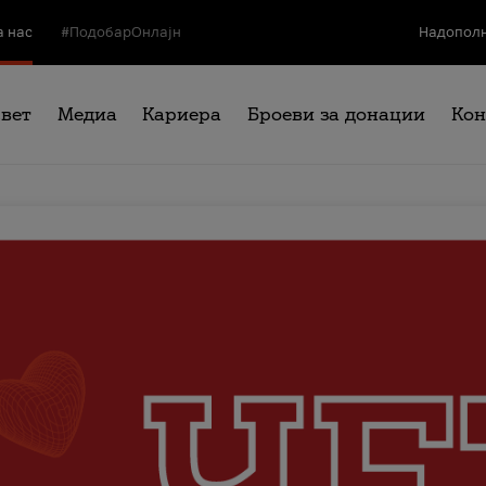
а нас
#ПодобарОнлајн
Надополн
свет
Медиа
Кариера
Броеви за донации
Кон