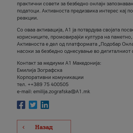
практични совети за безбедно онлајн запознава
податоци. Активноста предизвика интерес кај п
реакции.
Со оваа активација, А1 ја потврдува својата пос
корисниците, промовирајќи култура на паметно,
Активноста е дел од платформата „Подобар Онла
насоки за безбедно однесување во дигиталниот 
Контакт за медиуми А1 Македонија:
Емилија Зографска
Корпоративни комуникации
тел. ++389 75 400505
e-mail: emilija.zografska@A1.mk
Назад