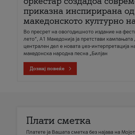
оркестар создадоа совре
приказна инспирирана од
македонското културно н
Во пресрет на овогодишното издание на фест
лето“, А1 Македонија ја претстави кампањата 
централен дел е новата џез-интерпретација н
македонска народна песна „Билјан
Дознај повеќе
Плати сметка
Платете ја Вашата сметка без најава на Мојот