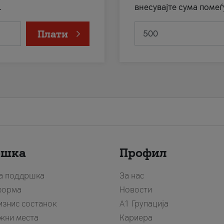
.
внесувајте сума помеѓ
Плати
ршка
Профил
за поддршка
За нас
форма
Новости
изнис состанок
А1 Групација
жни места
Кариера