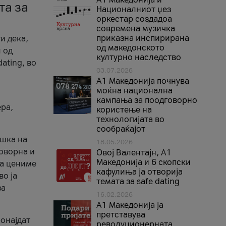
та за
Националниот џез
оркестар создадоа
современа музичка
приказна инспирирана
и дека,
од македонското
 од
културно наследство
ating, во
03.07.2026
A1 Македонија почнува
моќна национална
кампања за поодговорно
ера,
користење на
технологијата во
сообраќајот
ршка на
18.05.2026
говорна и
Овој Валентајн, A1
Македонија и 6 скопски
ја цениме
кафулиња ја отворија
во ја
темата за safe dating
за
16.02.2026
А1 Македонија ја
претставува
ронајдат
револуционерната