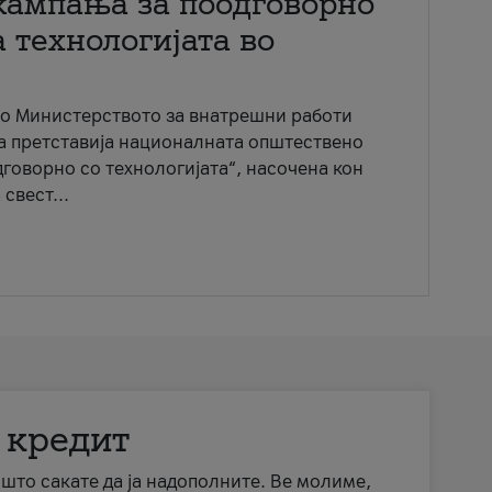
кампања за поодговорно
 технологијата во
со Министерството за внатрешни работи
ја претставија националната општествено
говорно со технологијата“, насочена кон
свест...
 кредит
а што сакате да ја надополните. Ве молиме,