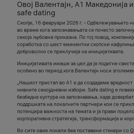
Овој Валентајн, A1 Македонија и
safe dating
Скопје, 16 февруари 2026 г. – Одбележувањето н
во време кога запознавањата се почесто започну
секоја љубовна приказна. По тој повод, компаниј
соработка со шест еминентни скопски кафулиња, Ч
доброволно се приклучија на иницијативата.
Иницијативата имаше за цел да ја подигне свест
особено во период кога Валентајн носи зголеме
„Нашиот пристап во А1 е да создадеме вредност з
нивните секојдневни избори. Safe dating е пове
безбедна култура на запознавања, каде довербат
поддршката на локалните партнери кои се приклу
потенцира важноста на темата и ја прави поцело
корпоративна стратегија, трансформација и кор
Во сите овие локали беа поставени стикери со Q