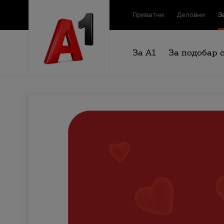
Приватни
Деловни
З
За А1
За подобар 