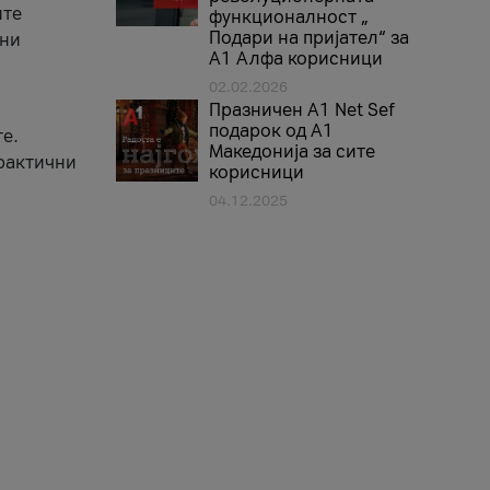
ите
функционалност „
Подари на пријател“ за
вни
А1 Алфа корисници
02.02.2026
Празничен A1 Net Sеf
подарок од А1
е.
Македонија за сите
практични
корисници
04.12.2025