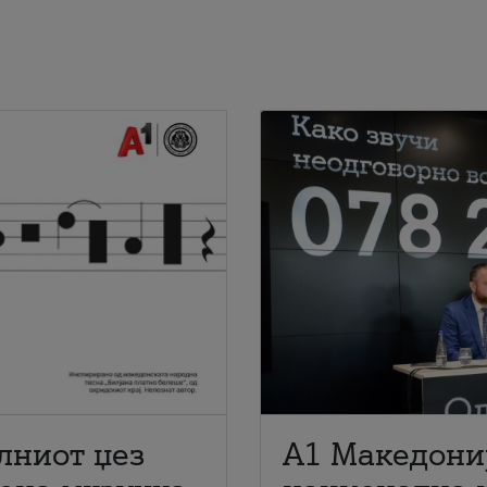
лниот џез
A1 Македони