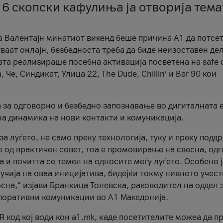
 6 скопски кафулиња ја отворија тема
а Валентајн минатиот викенд беше причина А1 да потсет
ваат онлајн, безбедноста треба да биде неизоставен дел
ата реализираше посебна активација посветена на safe d
е, Синдикат, Улица 22, The Dude, Chillin’ и Bar 90 кои
а за одговорно и безбедно запознавање во дигиталната 
на динамика на нови контакти и комуникација.
а луѓето, не само преку технологија, туку и преку подд
ќе од практичен совет, тоа е промовирање на свесна, од
а и почитта се темел на односите меѓу луѓето. Особено 
чија на оваа иницијатива, бидејќи токму нивното учест
сна,“ изјави Бранкица Толевска, раководител на оддел 
поративни комуникации во А1 Македонија.
R код кој води кон a1.mk, каде посетителите можеа да п