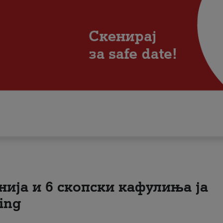
нија и 6 скопски кафулиња ја
ing