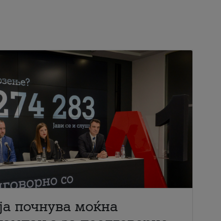
ја почнува моќна