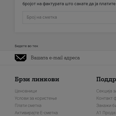
бројот на фактурата што сакате да ја платите
Број на сметка
Бидете во тек
Брзи линкови
Подд
Ценовници
Секција 
Услови за користење
Контакт 
Плати сметка
Закажи б
Активирајте Е-сметка
A1 Прода