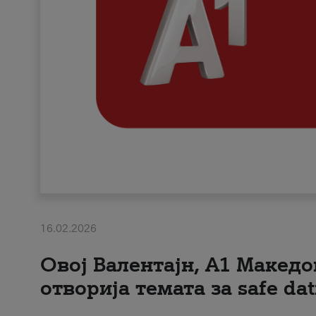
16.02.2026
Овој Валентајн, A1 Македо
отворија темата за safe dat