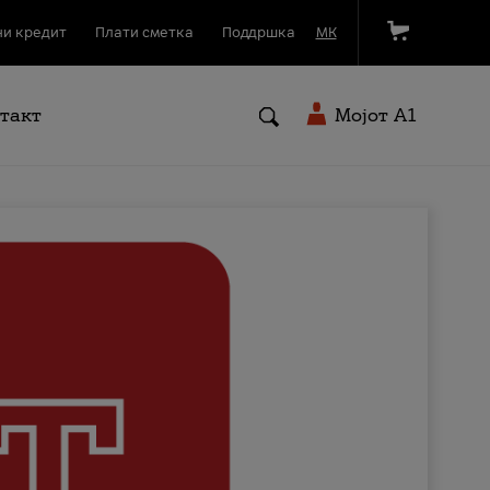
и кредит
Плати сметка
Поддршка
МК
такт
Мојот A1