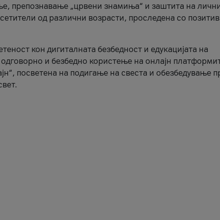
ње, препознавање „црвени знамиња“ и заштита на личн
осетители од различни возрасти, проследена со позити
ветеност кон дигиталната безбедност и едукацијата на
 одговорно и безбедно користење на онлајн платформит
јн“, посветена на подигање на свеста и обезбедување 
свет.