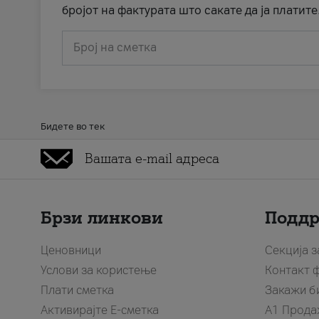
бројот на фактурата што сакате да ја платите
Број на сметка
Бидете во тек
Брзи линкови
Подд
Ценовници
Секција 
Услови за користење
Контакт 
Плати сметка
Закажи б
Активирајте Е-сметка
A1 Прода