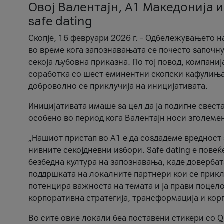
Овој Валентајн, A1 Македонија и
safe dating
Скопје, 16 февруари 2026 г. – Одбележувањето н
во време кога запознавањата се почесто започну
секоја љубовна приказна. По тој повод, компаниј
соработка со шест еминентни скопски кафулиња, Ч
доброволно се приклучија на иницијативата.
Иницијативата имаше за цел да ја подигне свест
особено во период кога Валентајн носи зголеме
„Нашиот пристап во А1 е да создадеме вредност з
нивните секојдневни избори. Safe dating е пове
безбедна култура на запознавања, каде довербат
поддршката на локалните партнери кои се приклу
потенцира важноста на темата и ја прави поцело
корпоративна стратегија, трансформација и кор
Во сите овие локали беа поставени стикери со Q