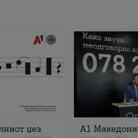
лниот џез
A1 Македони