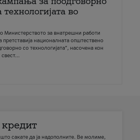
кампања за поодговорно
 технологијата во
со Министерството за внатрешни работи
ја претставија националната општествено
говорно со технологијата“, насочена кон
свест...
 кредит
а што сакате да ја надополните. Ве молиме,