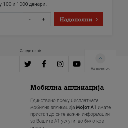
у 100 и 1000 денари.
-
+
Надополни
Следете нè
На почеток
Мобилна апликација
Единствено преку бесплатната
мобилна апликација
Мојот A1
имате
пристап до сите важни информации
за Вашите A1 услуги, во било кое
време.