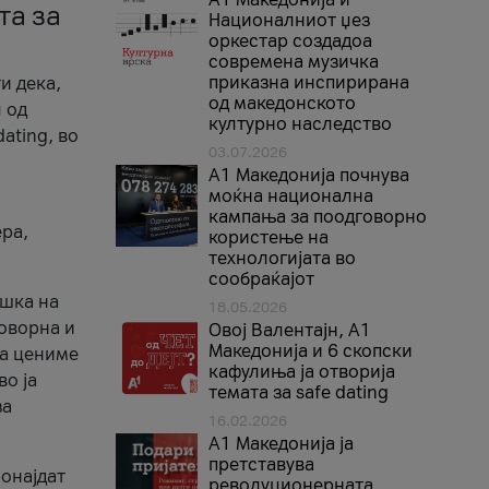
та за
Националниот џез
оркестар создадоа
современа музичка
приказна инспирирана
и дека,
од македонското
 од
културно наследство
ating, во
03.07.2026
A1 Македонија почнува
моќна национална
кампања за поодговорно
ера,
користење на
технологијата во
сообраќајот
ршка на
18.05.2026
говорна и
Овој Валентајн, A1
Македонија и 6 скопски
ја цениме
кафулиња ја отворија
во ја
темата за safe dating
за
16.02.2026
А1 Македонија ја
претставува
ронајдат
револуционерната