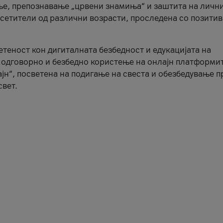
ње, препознавање „црвени знамиња“ и заштита на личн
осетители од различни возрасти, проследена со позити
ветеност кон дигиталната безбедност и едукацијата на
 одговорно и безбедно користење на онлајн платформит
јн“, посветена на подигање на свеста и обезбедување 
свет.