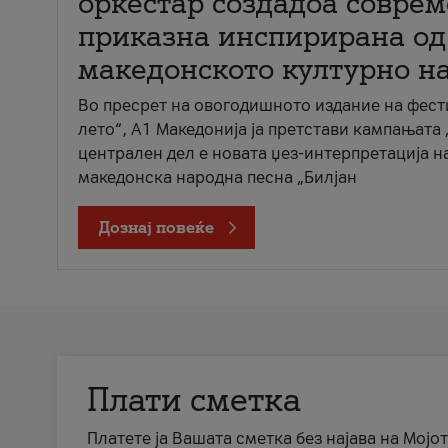
оркестар создадоа совре
приказна инспирирана од
македонското културно н
Во пресрет на овогодишното издание на фест
лето“, А1 Македонија ја претстави кампањата 
централен дел е новата џез-интерпретација н
македонска народна песна „Билјан
Дознај повеќе
Плати сметка
Платете ја Вашата сметка без најава на Мојот