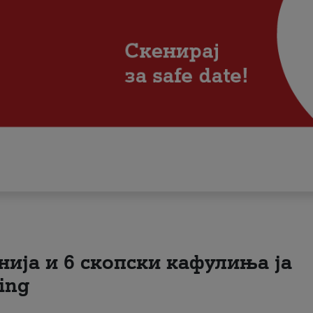
нија и 6 скопски кафулиња ја
ing