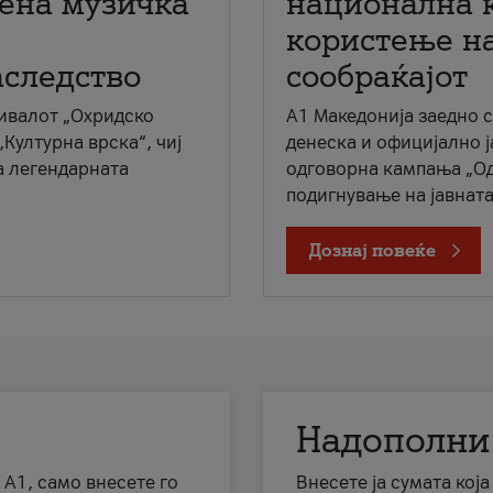
мена музичка
национална 
користење на
аследство
сообраќајот
ивалот „Охридско
A1 Македонија заедно 
„Културна врска“, чиј
денеска и официјално 
а легендарната
одговорна кампања „Од
подигнување на јавната 
Дознај повеќе
Надополни
 А1, само внесете го
Внесете ја сумата кој