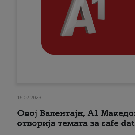
16.02.2026
Овој Валентајн, A1 Македо
отворија темата за safe dat