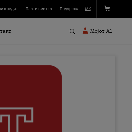
и кредит
Плати сметка
Поддршка
МК
такт
Мојот A1