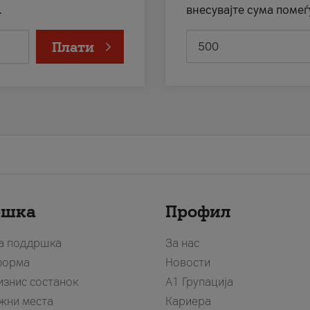
.
внесувајте сума помеѓ
Плати
ршка
Профил
за поддршка
За нас
форма
Новости
изнис состанок
А1 Групација
жни места
Кариера