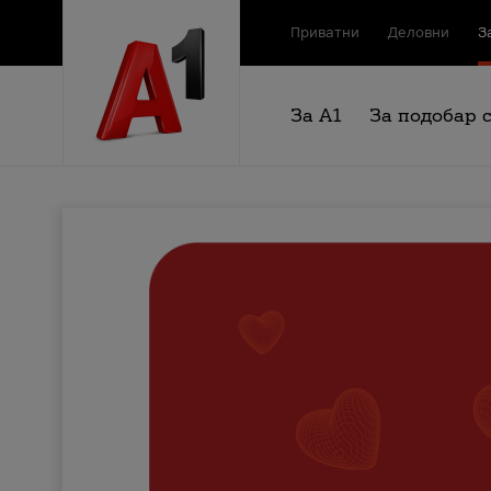
Приватни
Деловни
З
За А1
За подобар 