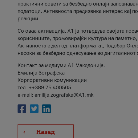
практични совети за безбедно онлајн запознава
податоци. Активноста предизвика интерес кај п
реакции.
Со оваа активација, А1 ја потврдува својата пос
корисниците, промовирајќи култура на паметно,
Активноста е дел од платформата „Подобар Онла
насоки за безбедно однесување во дигиталниот 
Контакт за медиуми А1 Македонија:
Емилија Зографска
Корпоративни комуникации
тел. ++389 75 400505
e-mail: emilija.zografska@A1.mk
Назад