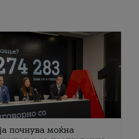
ја почнува моќна