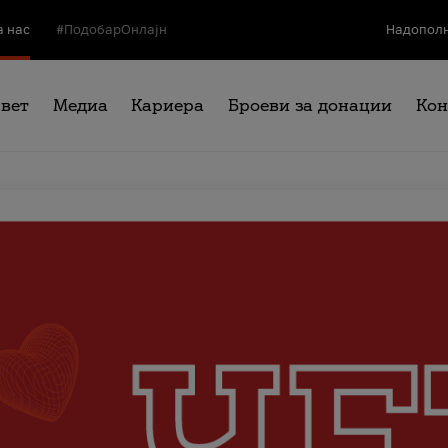
а нас
#ПодобарОнлајн
Надополн
свет
Медиа
Кариера
Броеви за донации
Кон