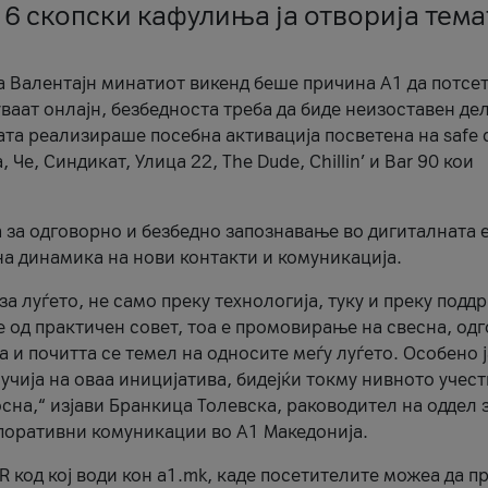
 6 скопски кафулиња ја отворија тема
а Валентајн минатиот викенд беше причина А1 да потсет
ваат онлајн, безбедноста треба да биде неизоставен дел
ата реализираше посебна активација посветена на safe d
е, Синдикат, Улица 22, The Dude, Chillin’ и Bar 90 кои
а за одговорно и безбедно запознавање во дигиталната 
на динамика на нови контакти и комуникација.
а луѓето, не само преку технологија, туку и преку подд
ќе од практичен совет, тоа е промовирање на свесна, од
а и почитта се темел на односите меѓу луѓето. Особено 
чија на оваа иницијатива, бидејќи токму нивното учест
сна,“ изјави Бранкица Толевска, раководител на оддел 
поративни комуникации во А1 Македонија.
R код кој води кон a1.mk, каде посетителите можеа да п