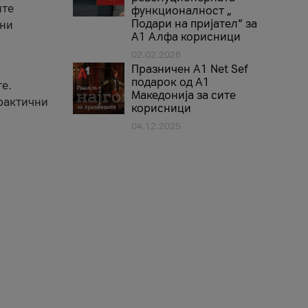
ите
функционалност „
Подари на пријател“ за
вни
А1 Алфа корисници
02.02.2026
Празничен A1 Net Sеf
подарок од А1
е.
Македонија за сите
практични
корисници
04.12.2025