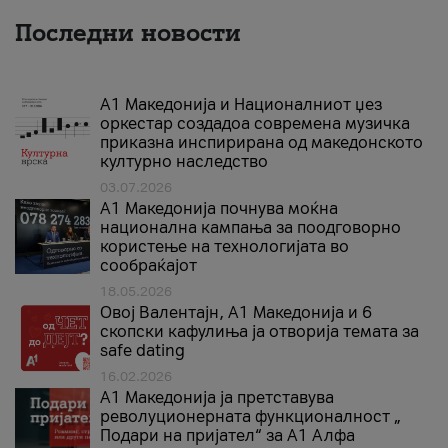
Последни новости
А1 Македонија и Националниот џез
оркестар создадоа современа музичка
приказна инспирирана од македонското
културно наследство
03.07.2026
A1 Македонија почнува моќна
национална кампања за поодговорно
користење на технологијата во
сообраќајот
18.05.2026
Овој Валентајн, A1 Македонија и 6
скопски кафулиња ја отворија темата за
safe dating
16.02.2026
А1 Македонија ја претставува
револуционерната функционалност „
Подари на пријател“ за А1 Алфа