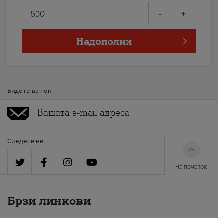
-
+
Надополни
Бидете во тек
Следете нè
На почеток
Брзи линкови