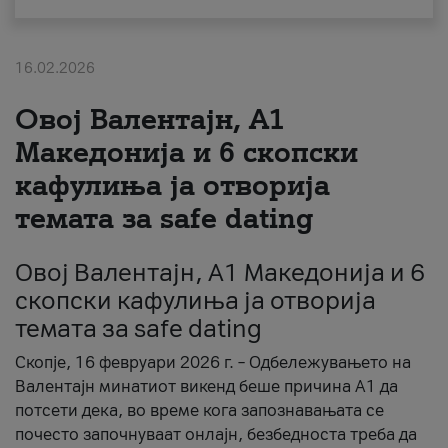
За нас
16.02.2026
#ПодобарОнлајн
Овој Валентајн, A1
Македонија и 6 скопски
кафулиња ја отворија
темата за safe dating
Овој Валентајн, A1 Македонија и 6
скопски кафулиња ја отворија
темата за safe dating
Скопје, 16 февруари 2026 г. – Одбележувањето на
Валентајн минатиот викенд беше причина А1 да
потсети дека, во време кога запознавањата се
почесто започнуваат онлајн, безбедноста треба да