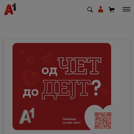
МК
EN
SQ
Приватни
Деловни
Поддршка
Надополни кредит
Плати сметка