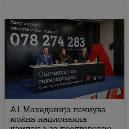
A1 Македонија почнува
моќна национална
кампања за поодговорно