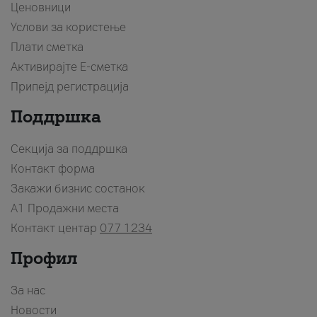
Ценовници
Услови за користење
Плати сметка
Активирајте Е-сметка
Припејд регистрација
Поддршка
Секција за поддршка
Контакт форма
Закажи бизнис состанок
A1 Продажни места
Контакт центар
077 1234
Профил
За нас
Новости