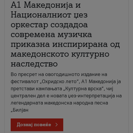
А1 Македонија и
Националниот џез
оркестар создадоа
современа музичка
приказна инспирирана од
македонското културно
наследство
Во пресрет на овогодишното издание на
фестивалот „Охридско лето“, А1 Македонија ја
претстави кампањата „Културна врска“, чиј
централен дел е новата џез-интерпретација на
легендарната македонска народна песна
„Билјан
Дознај повеќе