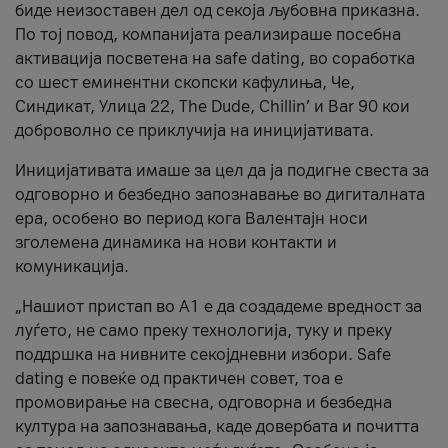
биде неизоставен дел од секоја љубовна приказна.
По тој повод, компанијата реализираше посебна
активација посветена на safe dating, во соработка
со шест еминентни скопски кафулиња, Че,
Синдикат, Улица 22, The Dude, Chillin’ и Bar 90 кои
доброволно се приклучија на иницијативата.
Иницијативата имаше за цел да ја подигне свеста за
одговорно и безбедно запознавање во дигиталната
ера, особено во период кога Валентајн носи
зголемена динамика на нови контакти и
комуникација.
„Нашиот пристап во А1 е да создадеме вредност за
луѓето, не само преку технологија, туку и преку
поддршка на нивните секојдневни избори. Safe
dating е повеќе од практичен совет, тоа е
промовирање на свесна, одговорна и безбедна
култура на запознавања, каде довербата и почитта