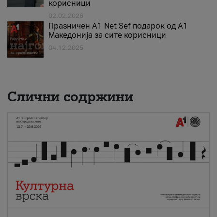
корисници
02.02.2026
Празничен A1 Net Sеf подарок од А1
Македонија за сите корисници
04.12.2025
Слични содржини