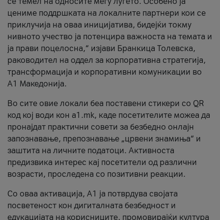
се темел на односите меѓу луѓето. Особено ја
цениме поддршката на локалните партнери кои се
приклучија на оваа иницијатива, бидејќи токму
нивното учество ја потенцира важноста на темата и
ја прави поцелосна,“ изјави Бранкица Толевска,
раководител на оддел за корпоративна стратегија,
трансформација и корпоративни комуникации во
А1 Македонија.
Во сите овие локали беа поставени стикери со QR
код кој води кон a1.mk, каде посетителите можеа да
пронајдат практични совети за безбедно онлајн
запознавање, препознавање „црвени знамиња“ и
заштита на личните податоци. Активноста
предизвика интерес кај посетители од различни
возрасти, проследена со позитивни реакции.
Со оваа активација, А1 ја потврдува својата
посветеност кон дигиталната безбедност и
едукацијата на корисниците, промовирајќи култура