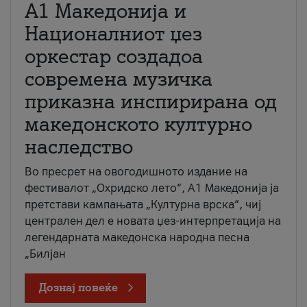
А1 Македонија и
Националниот џез
оркестар создадоа
современа музичка
приказна инспирирана од
македонското културно
наследство
Во пресрет на овогодишното издание на
фестивалот „Охридско лето“, А1 Македонија ја
претстави кампањата „Културна врска“, чиј
централен дел е новата џез-интерпретација на
легендарната македонска народна песна
„Билјан
Дознај повеќе