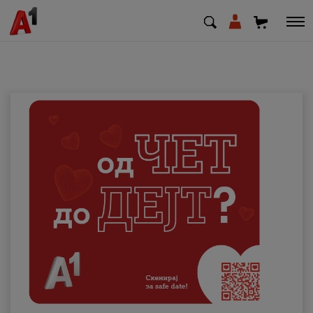
МК
EN
SQ
Приватни
Деловни
Поддршка
Надополни кредит
Плати сметка