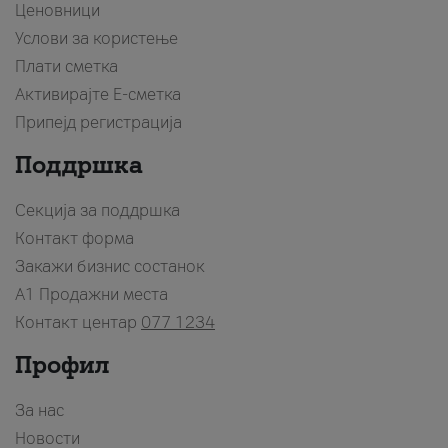
Ценовници
Услови за користење
Плати сметка
Активирајте Е-сметка
Припејд регистрација
Поддршка
Секција за поддршка
Контакт форма
Закажи бизнис состанок
A1 Продажни места
Контакт центар
077 1234
Профил
За нас
Новости