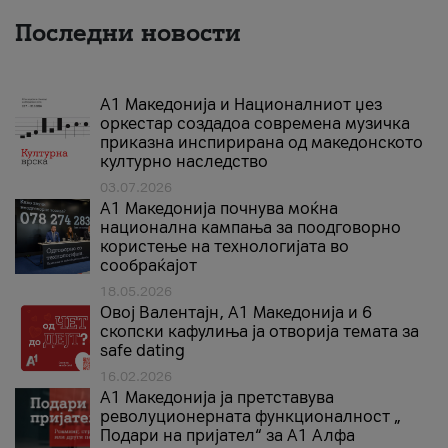
Последни новости
А1 Македонија и Националниот џез
оркестар создадоа современа музичка
приказна инспирирана од македонското
културно наследство
03.07.2026
A1 Македонија почнува моќна
национална кампања за поодговорно
користење на технологијата во
сообраќајот
18.05.2026
Овој Валентајн, A1 Македонија и 6
скопски кафулиња ја отворија темата за
safe dating
16.02.2026
А1 Македонија ја претставува
револуционерната функционалност „
Подари на пријател“ за А1 Алфа