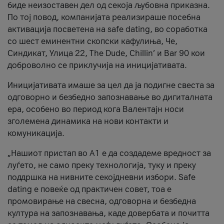
биде неизоставен дел од секоја љубовна приказна.
По тој повод, компанијата реализираше посебна
активација посветена на safe dating, во соработка
со шест еминентни скопски кафулиња, Че,
Синдикат, Улица 22, The Dude, Chillin’ и Bar 90 кои
доброволно се приклучија на иницијативата.
Иницијативата имаше за цел да ја подигне свеста за
одговорно и безбедно запознавање во дигиталната
ера, особено во период кога Валентајн носи
зголемена динамика на нови контакти и
комуникација.
„Нашиот пристап во А1 е да создадеме вредност за
луѓето, не само преку технологија, туку и преку
поддршка на нивните секојдневни избори. Safe
dating е повеќе од практичен совет, тоа е
промовирање на свесна, одговорна и безбедна
култура на запознавања, каде довербата и почитта