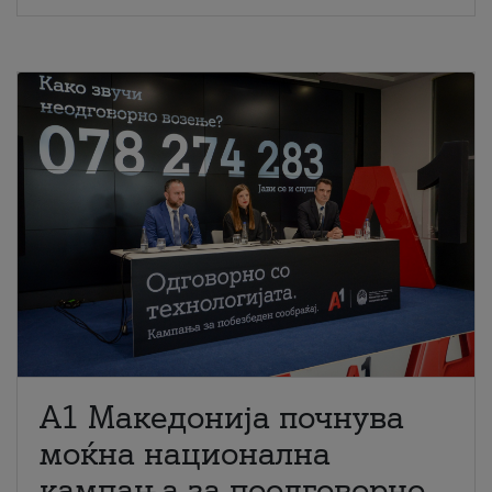
A1 Македонија почнува
моќна национална
кампања за поодговорно