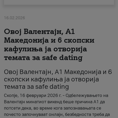
За нас
16.02.2026
#ПодобарОнлајн
Овој Валентајн, A1
Македонија и 6 скопски
кафулиња ја отворија
темата за safe dating
Овој Валентајн, A1 Македонија и 6
скопски кафулиња ја отворија
темата за safe dating
Скопје, 16 февруари 2026 г. – Одбележувањето на
Валентајн минатиот викенд беше причина А1 да
потсети дека, во време кога запознавањата се
почесто започнуваат онлајн, безбедноста треба да