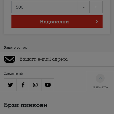
-
+
Надополни
Бидете во тек
Следете нè
На почеток
Брзи линкови