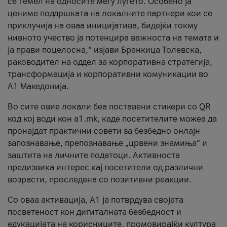
се темел на односите меѓу луѓето. Особено ја
цениме поддршката на локалните партнери кои се
приклучија на оваа иницијатива, бидејќи токму
нивното учество ја потенцира важноста на темата и
ја прави поцелосна,“ изјави Бранкица Толевска,
раководител на оддел за корпоративна стратегија,
трансформација и корпоративни комуникации во
А1 Македонија.
Во сите овие локали беа поставени стикери со QR
код кој води кон a1.mk, каде посетителите можеа да
пронајдат практични совети за безбедно онлајн
запознавање, препознавање „црвени знамиња“ и
заштита на личните податоци. Активноста
предизвика интерес кај посетители од различни
возрасти, проследена со позитивни реакции.
Со оваа активација, А1 ја потврдува својата
посветеност кон дигиталната безбедност и
едукацијата на корисниците, промовирајќи култура