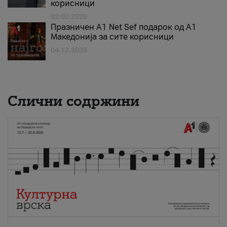
корисници
02.02.2026
Празничен A1 Net Sеf подарок од А1
Македонија за сите корисници
04.12.2025
Слични содржини