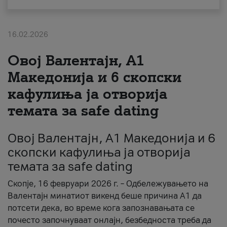
За нас
16.02.2026
#ПодобарОнлајн
Овој Валентајн, A1
Македонија и 6 скопски
кафулиња ја отворија
темата за safe dating
Овој Валентајн, A1 Македонија и 6
скопски кафулиња ја отворија
темата за safe dating
Скопје, 16 февруари 2026 г. – Одбележувањето на
Валентајн минатиот викенд беше причина А1 да
потсети дека, во време кога запознавањата се
почесто започнуваат онлајн, безбедноста треба да