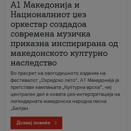
А1 Македонија и
Националниот џез
оркестар создадоа
современа музичка
приказна инспирирана од
македонското културно
наследство
Во пресрет на овогодишното издание на
фестивалот „Охридско лето“, А1 Македонија ја
претстави кампањата „Културна врска“, чиј
централен дел е новата џез-интерпретација на
легендарната македонска народна песна
„Билјан
Дознај повеќе