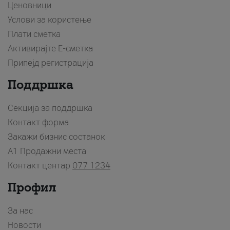
Ценовници
Услови за користење
Плати сметка
Активирајте Е-сметка
Припејд регистрација
Поддршка
Секција за поддршка
Контакт форма
Закажи бизнис состанок
A1 Продажни места
Контакт центар
077 1234
Профил
За нас
Новости