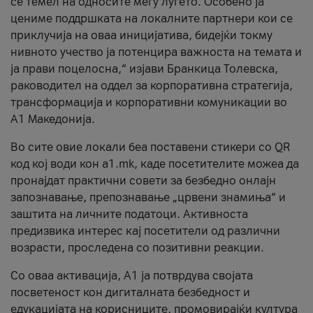
се темел на односите меѓу луѓето. Особено ја
цениме поддршката на локалните партнери кои се
приклучија на оваа иницијатива, бидејќи токму
нивното учество ја потенцира важноста на темата и
ја прави поцелосна,“ изјави Бранкица Толевска,
раководител на оддел за корпоративна стратегија,
трансформација и корпоративни комуникации во
А1 Македонија.
Во сите овие локали беа поставени стикери со QR
код кој води кон a1.mk, каде посетителите можеа да
пронајдат практични совети за безбедно онлајн
запознавање, препознавање „црвени знамиња“ и
заштита на личните податоци. Активноста
предизвика интерес кај посетители од различни
возрасти, проследена со позитивни реакции.
Со оваа активација, А1 ја потврдува својата
посветеност кон дигиталната безбедност и
едукацијата на корисниците, промовирајќи култура