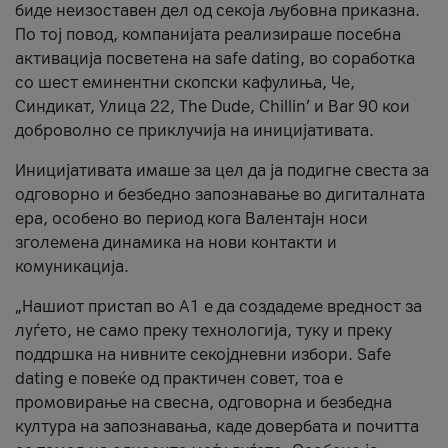
биде неизоставен дел од секоја љубовна приказна.
По тој повод, компанијата реализираше посебна
активација посветена на safe dating, во соработка
со шест еминентни скопски кафулиња, Че,
Синдикат, Улица 22, The Dude, Chillin’ и Bar 90 кои
доброволно се приклучија на иницијативата.
Иницијативата имаше за цел да ја подигне свеста за
одговорно и безбедно запознавање во дигиталната
ера, особено во период кога Валентајн носи
зголемена динамика на нови контакти и
комуникација.
„Нашиот пристап во А1 е да создадеме вредност за
луѓето, не само преку технологија, туку и преку
поддршка на нивните секојдневни избори. Safe
dating е повеќе од практичен совет, тоа е
промовирање на свесна, одговорна и безбедна
култура на запознавања, каде довербата и почитта