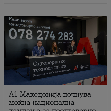
A1 Македонија почнува
моќна национална
кампања за поодговорно