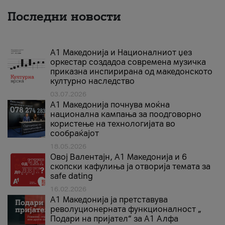
Последни новости
А1 Македонија и Националниот џез
оркестар создадоа современа музичка
приказна инспирирана од македонското
културно наследство
03.07.2026
A1 Македонија почнува моќна
национална кампања за поодговорно
користење на технологијата во
сообраќајот
18.05.2026
Овој Валентајн, A1 Македонија и 6
скопски кафулиња ја отворија темата за
safe dating
16.02.2026
А1 Македонија ја претставува
револуционерната функционалност „
Подари на пријател“ за А1 Алфа