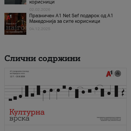
корисници
02.02.2026
Празничен A1 Net Sеf подарок од А1
Македонија за сите корисници
04.12.2025
Слични содржини