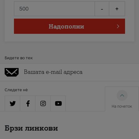
-
+
Надополни
Бидете во тек
Следете нè
На почеток
Брзи линкови