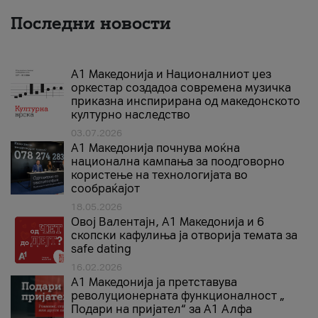
Последни новости
А1 Македонија и Националниот џез
оркестар создадоа современа музичка
приказна инспирирана од македонското
културно наследство
03.07.2026
A1 Македонија почнува моќна
национална кампања за поодговорно
користење на технологијата во
сообраќајот
18.05.2026
Овој Валентајн, A1 Македонија и 6
скопски кафулиња ја отворија темата за
safe dating
16.02.2026
А1 Македонија ја претставува
револуционерната функционалност „
Подари на пријател“ за А1 Алфа