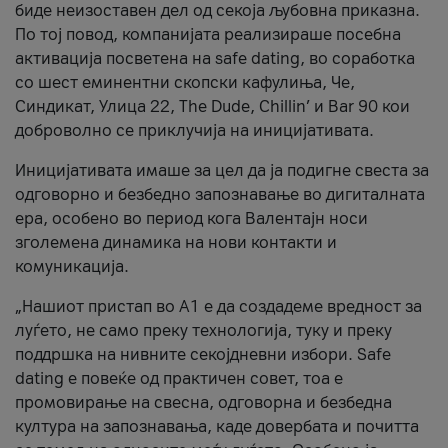
биде неизоставен дел од секоја љубовна приказна.
По тој повод, компанијата реализираше посебна
активација посветена на safe dating, во соработка
со шест еминентни скопски кафулиња, Че,
Синдикат, Улица 22, The Dude, Chillin’ и Bar 90 кои
доброволно се приклучија на иницијативата.
Иницијативата имаше за цел да ја подигне свеста за
одговорно и безбедно запознавање во дигиталната
ера, особено во период кога Валентајн носи
зголемена динамика на нови контакти и
комуникација.
„Нашиот пристап во А1 е да создадеме вредност за
луѓето, не само преку технологија, туку и преку
поддршка на нивните секојдневни избори. Safe
dating е повеќе од практичен совет, тоа е
промовирање на свесна, одговорна и безбедна
култура на запознавања, каде довербата и почитта