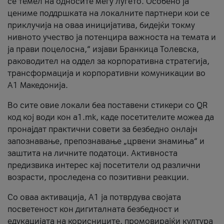
се темел на односите меѓу луѓето. Особено ја
цениме поддршката на локалните партнери кои се
приклучија на оваа иницијатива, бидејќи токму
нивното учество ја потенцира важноста на темата и
ја прави поцелосна,“ изјави Бранкица Толевска,
раководител на оддел за корпоративна стратегија,
трансформација и корпоративни комуникации во
А1 Македонија.
Во сите овие локали беа поставени стикери со QR
код кој води кон a1.mk, каде посетителите можеа да
пронајдат практични совети за безбедно онлајн
запознавање, препознавање „црвени знамиња“ и
заштита на личните податоци. Активноста
предизвика интерес кај посетители од различни
возрасти, проследена со позитивни реакции.
Со оваа активација, А1 ја потврдува својата
посветеност кон дигиталната безбедност и
едукацијата на корисниците, промовирајќи култура