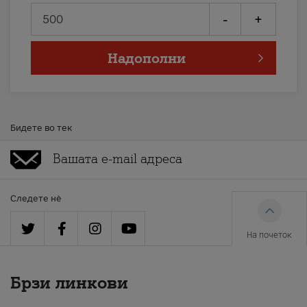
-
+
Надополни
Бидете во тек
Следете нè
На почеток
Брзи линкови