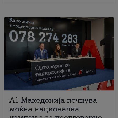
A1 Македонија почнува
моќна национална
кампања за поодговорно