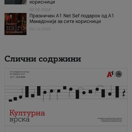
корисници
02.02.2026
Празничен A1 Net Sеf подарок од А1
Македонија за сите корисници
04.12.2025
Слични содржини