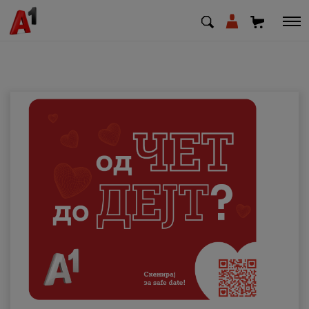
МК
EN
SQ
Приватни
Деловни
Поддршка
Надополни кредит
Плати сметка