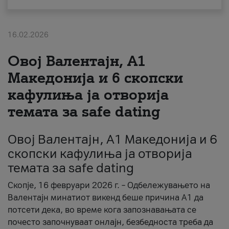
За нас
16.02.2026
#ПодобарОнлајн
Овој Валентајн, A1
Македонија и 6 скопски
кафулиња ја отворија
темата за safe dating
Овој Валентајн, A1 Македонија и 6
скопски кафулиња ја отворија
темата за safe dating
Скопје, 16 февруари 2026 г. – Одбележувањето на
Валентајн минатиот викенд беше причина А1 да
потсети дека, во време кога запознавањата се
почесто започнуваат онлајн, безбедноста треба да