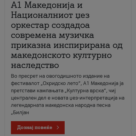
А1 Македонија и
Националниот џез
оркестар создадоа
современа музичка
приказна инспирирана од
македонското културно
наследство
Во пресрет на овогодишното издание на
фестивалот „Охридско лето“, А1 Македонија ја
претстави кампањата „Културна врска“, чиј
централен дел е новата џез-интерпретација на
легендарната македонска народна песна
„Билјан
Дознај повеќе