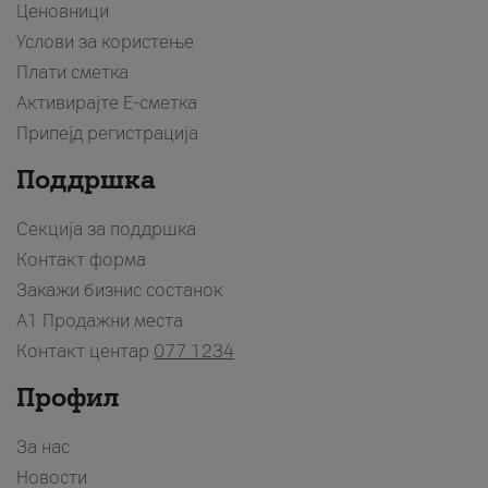
Ценовници
Услови за користење
Плати сметка
Активирајте Е-сметка
Припејд регистрација
Поддршка
Секција за поддршка
Контакт форма
Закажи бизнис состанок
A1 Продажни места
Контакт центар
077 1234
Профил
За нас
Новости