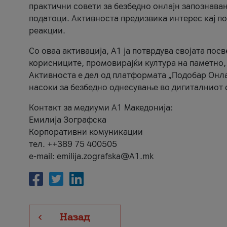
практични совети за безбедно онлајн запознава
податоци. Активноста предизвика интерес кај п
реакции.
Со оваа активација, А1 ја потврдува својата пос
корисниците, промовирајќи култура на паметно,
Активноста е дел од платформата „Подобар Онла
насоки за безбедно однесување во дигиталниот 
Контакт за медиуми А1 Македонија:
Емилија Зографска
Корпоративни комуникации
тел. ++389 75 400505
e-mail: emilija.zografska@A1.mk
Назад