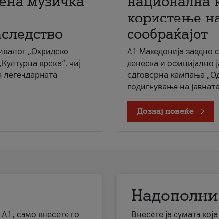
мена музичка
национална 
користење на
аследство
сообраќајот
ивалот „Охридско
A1 Македонија заедно 
„Културна врска“, чиј
денеска и официјално 
а легендарната
одговорна кампања „Од
подигнување на јавната 
Дознај повеќе
Надополни
 А1, само внесете го
Внесете ја сумата кој