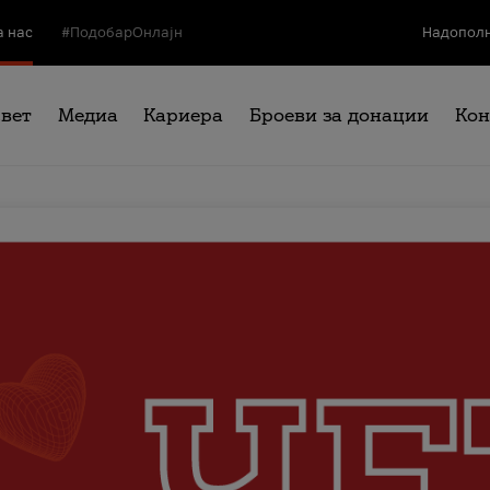
а нас
#ПодобарОнлајн
Надополн
свет
Медиа
Кариера
Броеви за донации
Кон