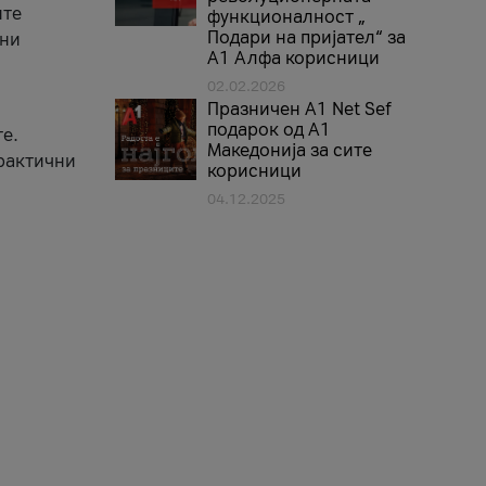
ите
функционалност „
Подари на пријател“ за
вни
А1 Алфа корисници
02.02.2026
Празничен A1 Net Sеf
подарок од А1
е.
Македонија за сите
практични
корисници
04.12.2025