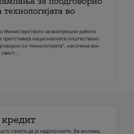
кампања за поодговорно
 технологијата во
со Министерството за внатрешни работи
ја претставија националната општествено
говорно со технологијата“, насочена кон
свест...
 кредит
а што сакате да ја надополните. Ве молиме,