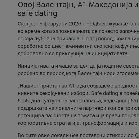
Овој Валентајн, A1 Македонија и
safe dating
Скопје, 16 февруари 2026 г. – Одбележувањето н
во време кога запознавањата се почесто започну
секоја љубовна приказна. По тој повод, компаниј
соработка со шест еминентни скопски кафулиња, Ч
доброволно се приклучија на иницијативата.
Иницијативата имаше за цел да ја подигне свест
особено во период кога Валентајн носи зголеме
„Нашиот пристап во А1 е да создадеме вредност з
нивните секојдневни избори. Safe dating е пове
безбедна култура на запознавања, каде довербат
поддршката на локалните партнери кои се приклу
потенцира важноста на темата и ја прави поцело
корпоративна стратегија, трансформација и кор
Во сите овие локали беа поставени стикери со Q