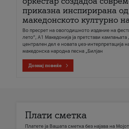
оркестар создадоа совре
приказна инспирирана од
македонското културно н
Во пресрет на овогодишното издание на фест
лето“, А1 Македонија ја претстави кампањата 
централен дел е новата џез-интерпретација н
македонска народна песна „Билјан
Дознај повеќе
Плати сметка
Платете ја Вашата сметка без најава на Мојот