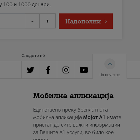
у 100 и 1000 денари.
-
+
Надополни
Следете нè
На почеток
Мобилна апликација
Единствено преку бесплатната
мобилна апликација
Мојот A1
имате
пристап до сите важни информации
за Вашите A1 услуги, во било кое
време.