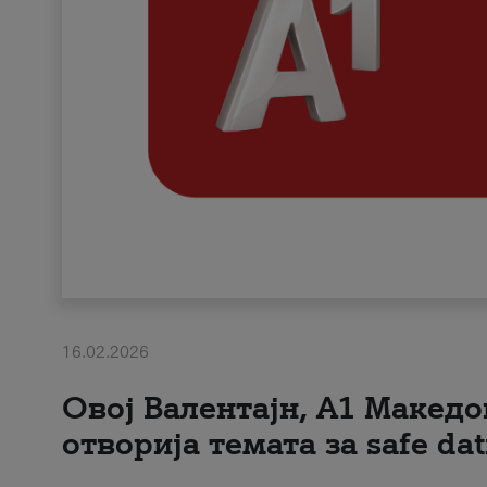
16.02.2026
Овој Валентајн, A1 Македо
отворија темата за safe dat