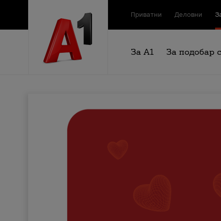
Приватни
Деловни
З
За А1
За подобар 