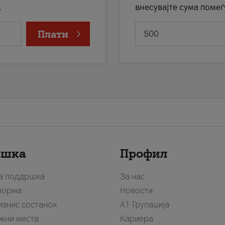
.
внесувајте сума помеѓ
Плати
ршка
Профил
за поддршка
За нас
форма
Новости
изнис состанок
А1 Групација
жни места
Кариера