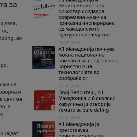
та за
Националниот џез
оркестар создадоа
современа музичка
приказна инспирирана
и дека,
од македонското
 од
културно наследство
ating, во
03.07.2026
A1 Македонија почнува
моќна национална
кампања за поодговорно
ера,
користење на
технологијата во
сообраќајот
ршка на
18.05.2026
говорна и
Овој Валентајн, A1
Македонија и 6 скопски
ја цениме
кафулиња ја отворија
во ја
темата за safe dating
за
16.02.2026
А1 Македонија ја
претставува
ронајдат
револуционерната