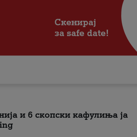
нија и 6 скопски кафулиња ја
ing