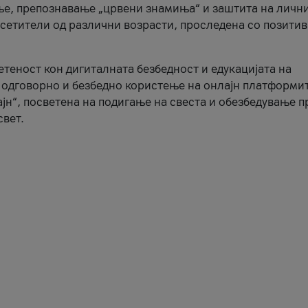
ње, препознавање „црвени знамиња“ и заштита на личн
осетители од различни возрасти, проследена со позити
ветеност кон дигиталната безбедност и едукацијата на
 одговорно и безбедно користење на онлајн платформит
јн“, посветена на подигање на свеста и обезбедување 
свет.