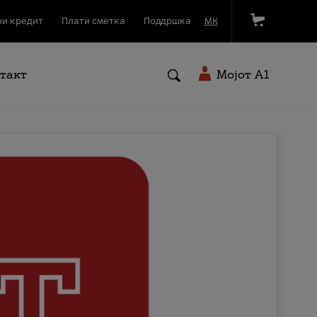
и кредит
Плати сметка
Поддршка
МК
такт
Мојот A1