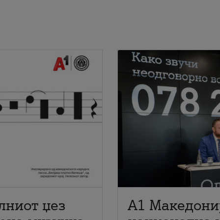
лниот џез
A1 Македони