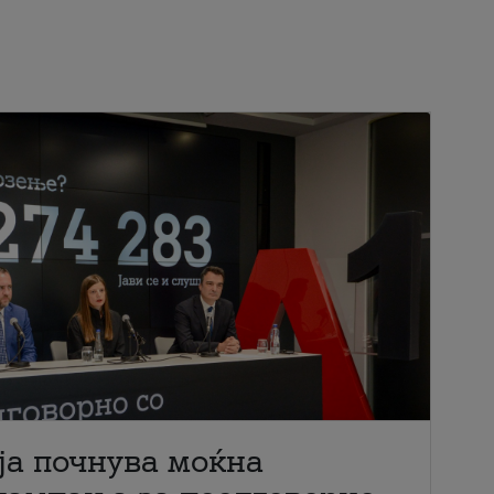
ја почнува моќна