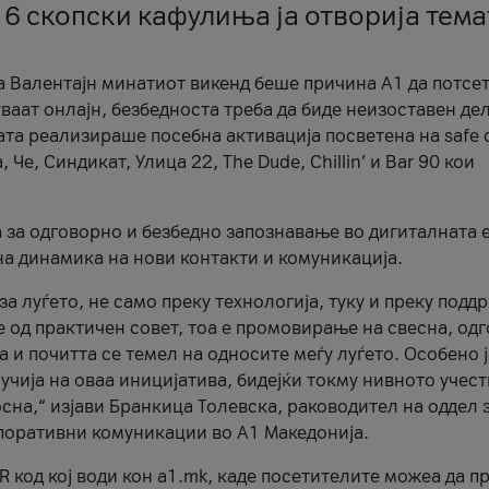
 6 скопски кафулиња ја отворија тема
а Валентајн минатиот викенд беше причина А1 да потсет
ваат онлајн, безбедноста треба да биде неизоставен дел
ата реализираше посебна активација посветена на safe d
е, Синдикат, Улица 22, The Dude, Chillin’ и Bar 90 кои
а за одговорно и безбедно запознавање во дигиталната 
на динамика на нови контакти и комуникација.
а луѓето, не само преку технологија, туку и преку подд
ќе од практичен совет, тоа е промовирање на свесна, од
а и почитта се темел на односите меѓу луѓето. Особено 
чија на оваа иницијатива, бидејќи токму нивното учест
сна,“ изјави Бранкица Толевска, раководител на оддел 
поративни комуникации во А1 Македонија.
R код кој води кон a1.mk, каде посетителите можеа да п