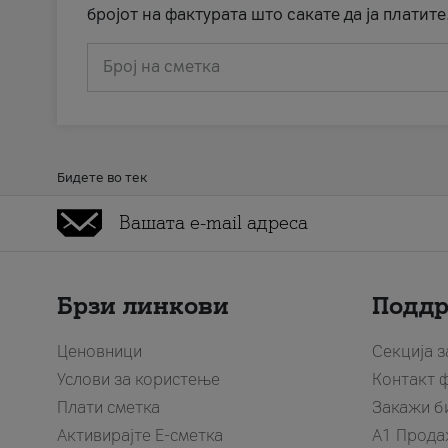
бројот на фактурата што сакате да ја платите
Број на сметка
Бидете во тек
Брзи линкови
Подд
Ценовници
Секција 
Услови за користење
Контакт 
Плати сметка
Закажи б
Активирајте Е-сметка
A1 Прода