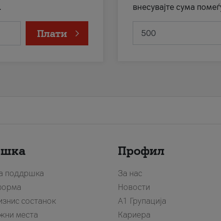
.
внесувајте сума помеѓ
Плати
ршка
Профил
за поддршка
За нас
форма
Новости
изнис состанок
А1 Групација
жни места
Кариера