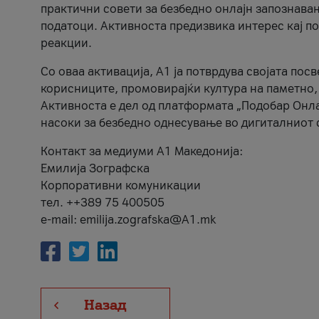
практични совети за безбедно онлајн запознава
податоци. Активноста предизвика интерес кај п
реакции.
Со оваа активација, А1 ја потврдува својата пос
корисниците, промовирајќи култура на паметно,
Активноста е дел од платформата „Подобар Онла
насоки за безбедно однесување во дигиталниот 
Контакт за медиуми А1 Македонија:
Емилија Зографска
Корпоративни комуникации
тел. ++389 75 400505
e-mail: emilija.zografska@A1.mk
Назад