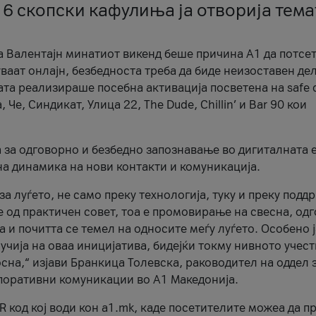
 6 скопски кафулиња ја отворија тема
а Валентајн минатиот викенд беше причина А1 да потсет
ваат онлајн, безбедноста треба да биде неизоставен дел
ата реализираше посебна активација посветена на safe d
е, Синдикат, Улица 22, The Dude, Chillin’ и Bar 90 кои
а за одговорно и безбедно запознавање во дигиталната 
на динамика на нови контакти и комуникација.
а луѓето, не само преку технологија, туку и преку подд
ќе од практичен совет, тоа е промовирање на свесна, од
а и почитта се темел на односите меѓу луѓето. Особено 
чија на оваа иницијатива, бидејќи токму нивното учест
сна,“ изјави Бранкица Толевска, раководител на оддел 
поративни комуникации во А1 Македонија.
R код кој води кон a1.mk, каде посетителите можеа да п