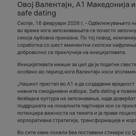
Овој Валентајн, A1 Македонија и
safe dating
Скопје, 16 февруари 2026 г. – Одбележувањето н
во време кога запознавањата се почесто започну
секоја љубовна приказна. По тој повод, компаниј
соработка со шест еминентни скопски кафулиња, Ч
доброволно се приклучија на иницијативата.
Иницијативата имаше за цел да ја подигне свест
особено во период кога Валентајн носи зголеме
„Нашиот пристап во А1 е да создадеме вредност з
нивните секојдневни избори. Safe dating е пове
безбедна култура на запознавања, каде довербат
поддршката на локалните партнери кои се приклу
потенцира важноста на темата и ја прави поцело
корпоративна стратегија, трансформација и кор
Во сите овие локали беа поставени стикери со Q