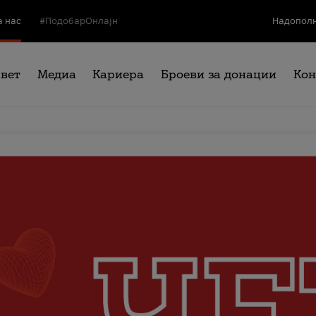
а нас
#ПодобарОнлајн
Надополн
свет
Медиа
Кариера
Броеви за донации
Кон