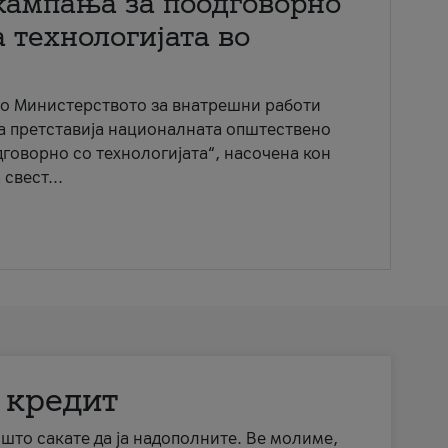
кампања за поодговорно
 технологијата во
со Министерството за внатрешни работи
ја претставија националната општествено
говорно со технологијата“, насочена кон
свест...
 кредит
а што сакате да ја надополните. Ве молиме,