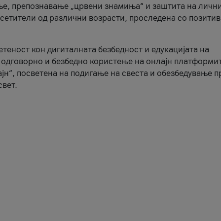
ње, препознавање „црвени знамиња“ и заштита на личн
осетители од различни возрасти, проследена со позити
ветеност кон дигиталната безбедност и едукацијата на
 одговорно и безбедно користење на онлајн платформит
јн“, посветена на подигање на свеста и обезбедување 
свет.