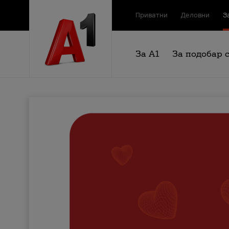
Приватни
Деловни
З
За А1
За подобар 