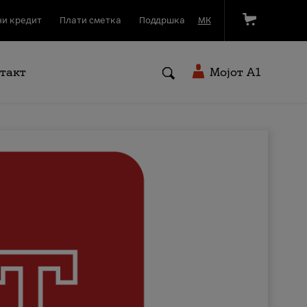
и кредит
Плати сметка
Поддршка
МК
такт
Мојот A1