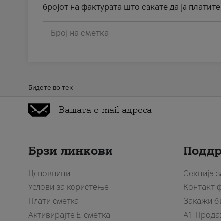
бројот на фактурата што сакате да ја платите
Број на сметка
Бидете во тек
Брзи линкови
Подд
Ценовници
Секција 
Услови за користење
Контакт 
Плати сметка
Закажи б
Активирајте Е-сметка
A1 Прода