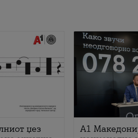
лниот џез
A1 Македони