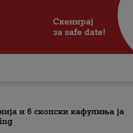
нија и 6 скопски кафулиња ја
ing