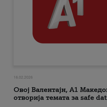
16.02.2026
Овој Валентајн, A1 Македо
отворија темата за safe dat