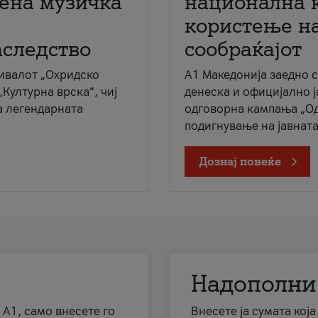
мена музичка
национална 
користење на
аследство
сообраќајот
ивалот „Охридско
A1 Македонија заедно 
„Културна врска“, чиј
денеска и официјално 
а легендарната
одговорна кампања „Од
подигнување на јавната 
Дознај повеќе
Надополни
 А1, само внесете го
Внесете ја сумата кој