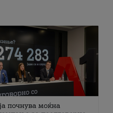
ја почнува моќна