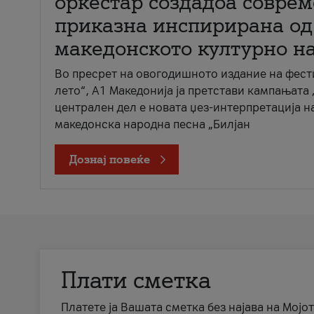
оркестар создадоа совре
приказна инспирирана од
македонското културно н
Во пресрет на овогодишното издание на фест
лето“, А1 Македонија ја претстави кампањата 
централен дел е новата џез-интерпретација н
македонска народна песна „Билјан
Дознај повеќе
Плати сметка
Платете ја Вашата сметка без најава на Мојот