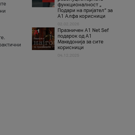
ите
функционалност „
Подари на пријател“ за
вни
А1 Алфа корисници
02.02.2026
Празничен A1 Net Sеf
подарок од А1
е.
Македонија за сите
практични
корисници
04.12.2025