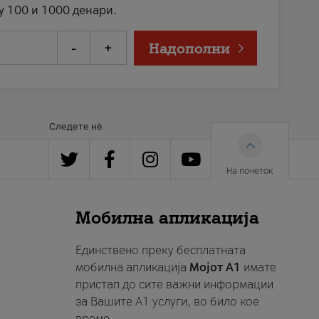
у 100 и 1000 денари.
-
+
Надополни
Следете нè
На почеток
Мобилна апликација
Единствено преку бесплатната
мобилна апликација
Мојот A1
имате
пристап до сите важни информации
за Вашите A1 услуги, во било кое
време.