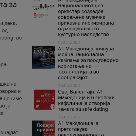
та за
Националниот џез
оркестар создадоа
современа музичка
приказна инспирирана
и дека,
од македонското
 од
културно наследство
ating, во
03.07.2026
A1 Македонија почнува
моќна национална
кампања за поодговорно
ера,
користење на
технологијата во
сообраќајот
ршка на
18.05.2026
говорна и
Овој Валентајн, A1
Македонија и 6 скопски
ја цениме
кафулиња ја отворија
во ја
темата за safe dating
за
16.02.2026
А1 Македонија ја
претставува
ронајдат
револуционерната