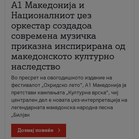
А1 Македонија и
Националниот џез
оркестар создадоа
современа музичка
приказна инспирирана од
македонското културно
наследство
Во пресрет на овогодишното издание на
фестивалот „Охридско лето“, А1 Македонија ја
претстави кампањата „Културна врска“, чиј
централен дел е новата џез-интерпретација на
легендарната македонска народна песна
„Билјан
Дознај повеќе