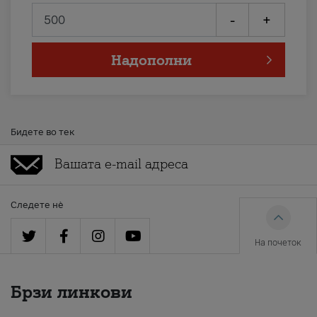
-
+
Надополни
Бидете во тек
Следете нè
На почеток
Брзи линкови