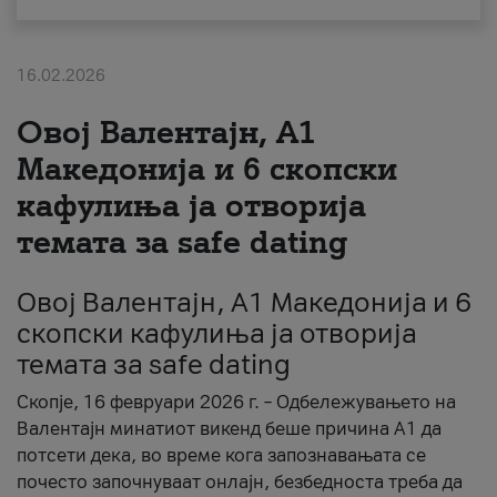
За нас
16.02.2026
#ПодобарОнлајн
Овој Валентајн, A1
Македонија и 6 скопски
кафулиња ја отворија
темата за safe dating
Овој Валентајн, A1 Македонија и 6
скопски кафулиња ја отворија
темата за safe dating
Скопје, 16 февруари 2026 г. – Одбележувањето на
Валентајн минатиот викенд беше причина А1 да
потсети дека, во време кога запознавањата се
почесто започнуваат онлајн, безбедноста треба да