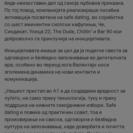
биде неизоставен дел од секоја љубовна приказна.
По тој повод, компанијата реализираше посебна
активација посветена на safe dating, во соработка
со шест еминентни скопски кафулиња, Че,
Синдикат, Улица 22, The Dude, Chillin’ и Bar 90 кои
доброволно се приклучија на иницијативата.
Иницијативата имаше за цел да ја подигне свеста за
одговорно и безбедно запознавање во дигиталната
ера, особено во период кога Валентајн носи
зголемена динамика на нови контакти и
комуникација.
„Нашиот пристап во А1 е да создадеме вредност за
луѓето, не само преку технологија, туку и преку
поддршка на нивните секојдневни избори. Safe
dating е повеќе од практичен совет, тоа е
промовирање на свесна, одговорна и безбедна
култура на запознавања, каде довербата и почитта