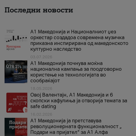
Последни новости
А1 Македонија и Националниот џез
оркестар создадоа современа музичка
приказна инспирирана од македонското
културно наследство
03.07.2026
A1 Македонија почнува моќна
национална кампања за поодговорно
користење на технологијата во
сообраќајот
18.05.2026
Овој Валентајн, A1 Македонија и 6
скопски кафулиња ја отворија темата за
safe dating
16.02.2026
А1 Македонија ја претставува
револуционерната функционалност „
Подари на пријател“ за А1 Алфа