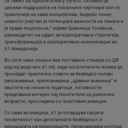
се темел на односите меѓу луѓето. Особено ја
цениме поддршката на локалните партнери кои се
приклучија на оваа иницијатива, бидејќи токму
нивното учество ја потенцира важноста на темата и
ја прави поцелосна,“ изјави Бранкица Толевска,
раководител на оддел за корпоративна стратегија,
трансформација и корпоративни комуникации во
А1 Македонија.
Во сите овие локали беа поставени стикери со QR
код кој води кон a1.mk, каде посетителите можеа да
пронајдат практични совети за безбедно онлајн
запознавање, препознавање „црвени знамиња“ и
заштита на личните податоци. Активноста
предизвика интерес кај посетители од различни
возрасти, проследена со позитивни реакции.
Со оваа активација, А1 ја потврдува својата
посветеност кон дигиталната безбедност и
едукацијата на корисниците, промовирајќи култура