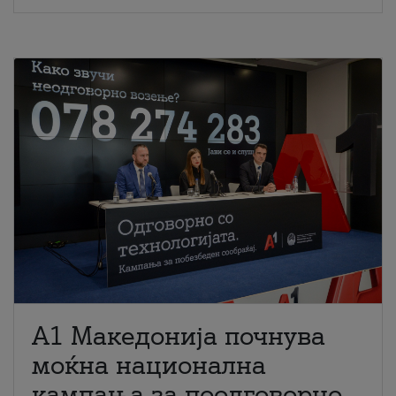
A1 Македонија почнува
моќна национална
кампања за поодговорно