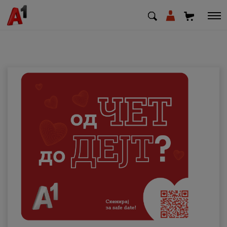
МК
EN
SQ
Приватни
Деловни
Поддршка
Надополни кредит
Плати сметка