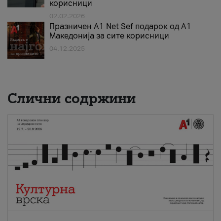
корисници
02.02.2026
Празничен A1 Net Sеf подарок од А1
Македонија за сите корисници
04.12.2025
Слични содржини