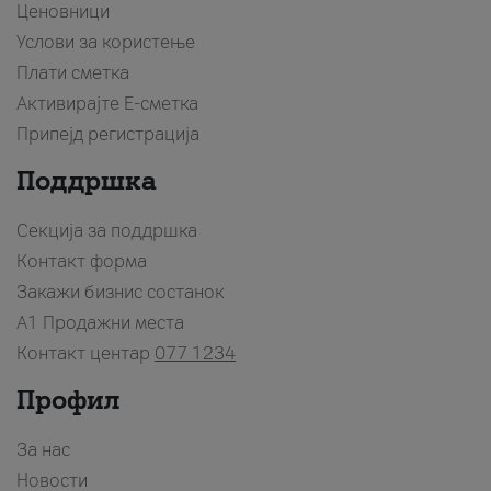
Ценовници
Услови за користење
Плати сметка
Активирајте Е-сметка
Припејд регистрација
Поддршка
Секција за поддршка
Контакт форма
Закажи бизнис состанок
A1 Продажни места
Контакт центар
077 1234
Профил
За нас
Новости