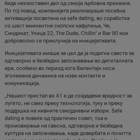
биде неизоставен дел од секоја љубовна приказна.
По тој повод, компанијата реализираше посебна
активација посветена на safe dating, во соработка
со шест еминентни скопски кафулиња, Че,
Синдикат, Улица 22, The Dude, Chillin’ и Bar 90 кои
доброволно се приклучија на иницијативата.
Иницијативата имаше за цел да ја подигне свеста за
одговорно и безбедно запознавање во дигиталната
ера, особено во период кога Валентајн носи
зголемена динамика на нови контакти и
комуникација.
„Нашиот пристап во А1 е да создадеме вредност за
луѓето, не само преку технологија, туку и преку
поддршка на нивните секојдневни избори. Safe
dating е повеќе од практичен совет, тоа е
промовирање на свесна, одговорна и безбедна
култура на запознавања, каде довербата и почитта