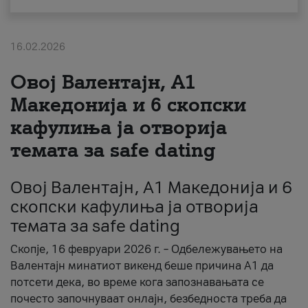
За нас
16.02.2026
#ПодобарОнлајн
Овој Валентајн, A1
Македонија и 6 скопски
кафулиња ја отворија
темата за safe dating
Овој Валентајн, A1 Македонија и 6
скопски кафулиња ја отворија
темата за safe dating
Скопје, 16 февруари 2026 г. – Одбележувањето на
Валентајн минатиот викенд беше причина А1 да
потсети дека, во време кога запознавањата се
почесто започнуваат онлајн, безбедноста треба да