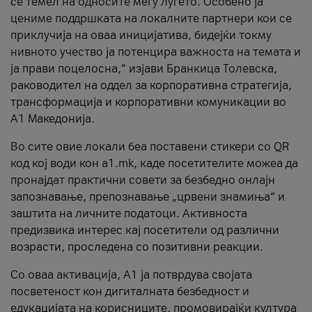
се темел на односите меѓу луѓето. Особено ја
цениме поддршката на локалните партнери кои се
приклучија на оваа иницијатива, бидејќи токму
нивното учество ја потенцира важноста на темата и
ја прави поцелосна,“ изјави Бранкица Толевска,
раководител на оддел за корпоративна стратегија,
трансформација и корпоративни комуникации во
А1 Македонија.
Во сите овие локали беа поставени стикери со QR
код кој води кон a1.mk, каде посетителите можеа да
пронајдат практични совети за безбедно онлајн
запознавање, препознавање „црвени знамиња“ и
заштита на личните податоци. Активноста
предизвика интерес кај посетители од различни
возрасти, проследена со позитивни реакции.
Со оваа активација, А1 ја потврдува својата
посветеност кон дигиталната безбедност и
едукацијата на корисниците, промовирајќи култура