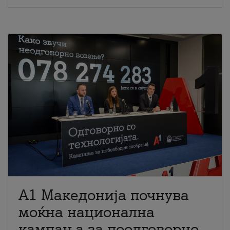
A1 Македонија почнува
моќна национална
кампања за поодговорно