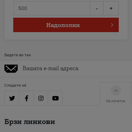
-
+
Надополни
Бидете во тек
Следете нè
На почеток
Брзи линкови