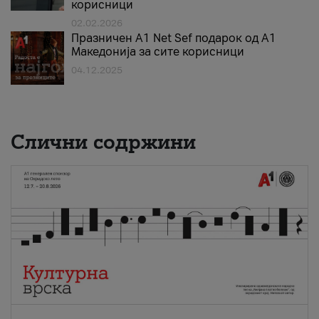
корисници
02.02.2026
Празничен A1 Net Sеf подарок од А1
Македонија за сите корисници
04.12.2025
Слични содржини