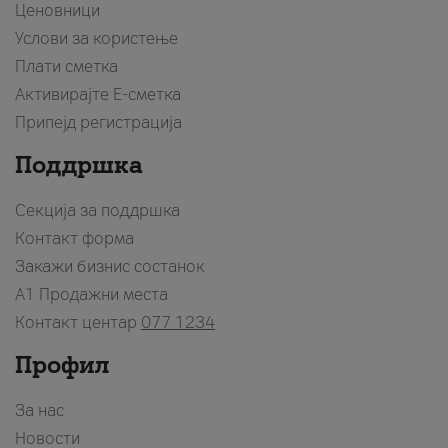
Ценовници
Услови за користење
Плати сметка
Активирајте Е-сметка
Припејд регистрација
Поддршка
Секција за поддршка
Контакт форма
Закажи бизнис состанок
A1 Продажни места
Контакт центар
077 1234
Профил
За нас
Новости