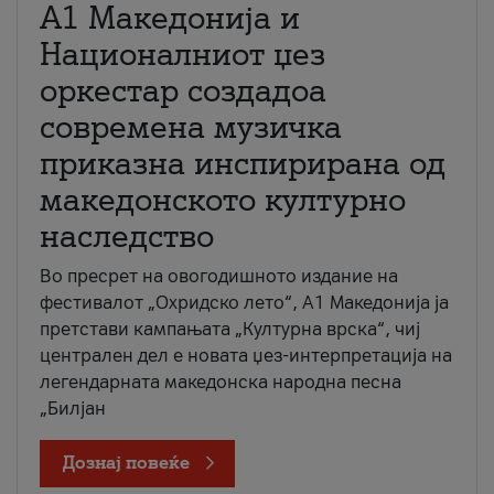
А1 Македонија и
Националниот џез
оркестар создадоа
современа музичка
приказна инспирирана од
македонското културно
наследство
Во пресрет на овогодишното издание на
фестивалот „Охридско лето“, А1 Македонија ја
претстави кампањата „Културна врска“, чиј
централен дел е новата џез-интерпретација на
легендарната македонска народна песна
„Билјан
Дознај повеќе