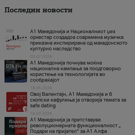
Последни новости
А1 Македонија и Националниот џез
оркестар создадоа современа музичка
приказна инспирирана од македонското
културно наследство
03.07.2026
A1 Македонија почнува моќна
национална кампања за поодговорно
користење на технологијата во
сообраќајот
18.05.2026
Овој Валентајн, A1 Македонија и 6
скопски кафулиња ја отворија темата за
safe dating
16.02.2026
А1 Македонија ја претставува
револуционерната функционалност „
Подари на пријател“ за А1 Алфа