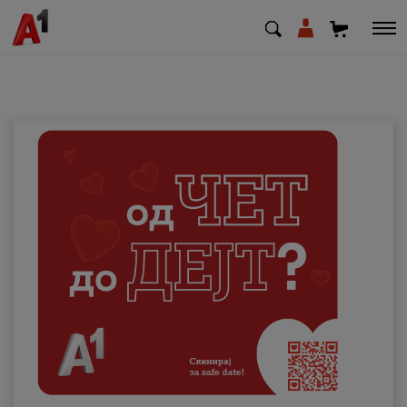
МК
EN
SQ
Приватни
Деловни
Поддршка
Надополни кредит
Плати сметка