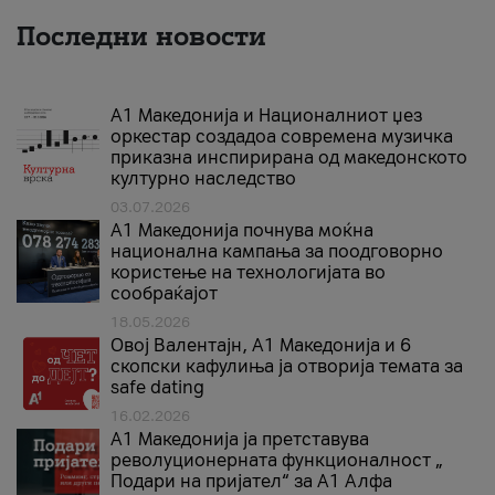
Последни новости
А1 Македонија и Националниот џез
оркестар создадоа современа музичка
приказна инспирирана од македонското
културно наследство
03.07.2026
A1 Македонија почнува моќна
национална кампања за поодговорно
користење на технологијата во
сообраќајот
18.05.2026
Овој Валентајн, A1 Македонија и 6
скопски кафулиња ја отворија темата за
safe dating
16.02.2026
А1 Македонија ја претставува
револуционерната функционалност „
Подари на пријател“ за А1 Алфа