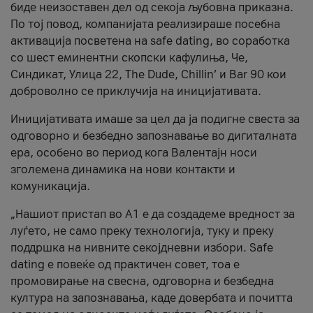
биде неизоставен дел од секоја љубовна приказна.
По тој повод, компанијата реализираше посебна
активација посветена на safe dating, во соработка
со шест еминентни скопски кафулиња, Че,
Синдикат, Улица 22, The Dude, Chillin’ и Bar 90 кои
доброволно се приклучија на иницијативата.
Иницијативата имаше за цел да ја подигне свеста за
одговорно и безбедно запознавање во дигиталната
ера, особено во период кога Валентајн носи
зголемена динамика на нови контакти и
комуникација.
„Нашиот пристап во А1 е да создадеме вредност за
луѓето, не само преку технологија, туку и преку
поддршка на нивните секојдневни избори. Safe
dating е повеќе од практичен совет, тоа е
промовирање на свесна, одговорна и безбедна
култура на запознавања, каде довербата и почитта