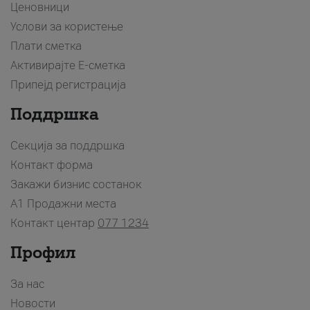
Ценовници
Услови за користење
Плати сметка
Активирајте Е-сметка
Припејд регистрација
Поддршка
Секција за поддршка
Контакт форма
Закажи бизнис состанок
A1 Продажни места
Контакт центар
077 1234
Профил
За нас
Новости