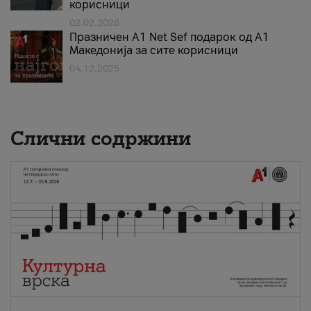
корисници
02.02.2026
Празничен A1 Net Sеf подарок од А1
Македонија за сите корисници
04.12.2025
Слични содржини