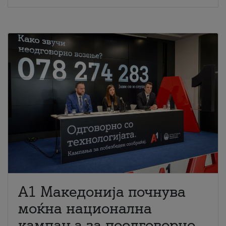
A1 Македонија почнува
моќна национална
кампања за поодговорно