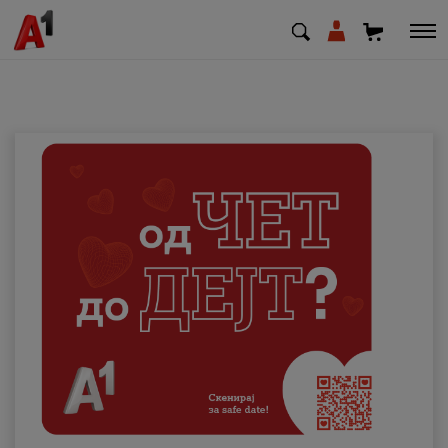
МК
EN
SQ
Приватни
Деловни
Поддршка
Надополни кредит
Плати сметка