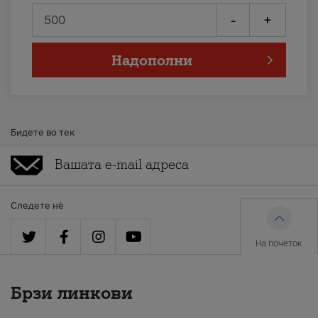
-
+
Надополни
Бидете во тек
Следете нè
На почеток
Брзи линкови