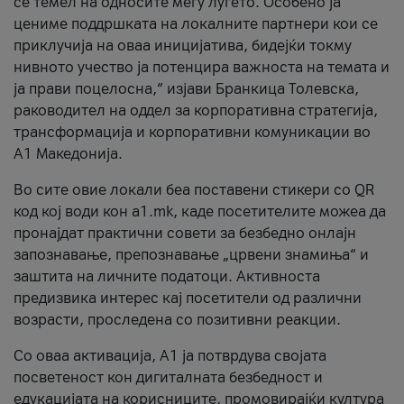
се темел на односите меѓу луѓето. Особено ја
цениме поддршката на локалните партнери кои се
приклучија на оваа иницијатива, бидејќи токму
нивното учество ја потенцира важноста на темата и
ја прави поцелосна,“ изјави Бранкица Толевска,
раководител на оддел за корпоративна стратегија,
трансформација и корпоративни комуникации во
А1 Македонија.
Во сите овие локали беа поставени стикери со QR
код кој води кон a1.mk, каде посетителите можеа да
пронајдат практични совети за безбедно онлајн
запознавање, препознавање „црвени знамиња“ и
заштита на личните податоци. Активноста
предизвика интерес кај посетители од различни
возрасти, проследена со позитивни реакции.
Со оваа активација, А1 ја потврдува својата
посветеност кон дигиталната безбедност и
едукацијата на корисниците, промовирајќи култура