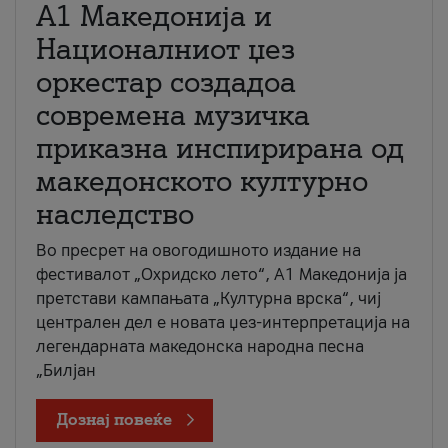
А1 Македонија и
Националниот џез
оркестар создадоа
современа музичка
приказна инспирирана од
македонското културно
наследство
Во пресрет на овогодишното издание на
фестивалот „Охридско лето“, А1 Македонија ја
претстави кампањата „Културна врска“, чиј
централен дел е новата џез-интерпретација на
легендарната македонска народна песна
„Билјан
Дознај повеќе