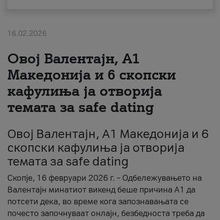
За нас
16.02.2026
#ПодобарОнлајн
Овој Валентајн, A1
Македонија и 6 скопски
кафулиња ја отворија
темата за safe dating
Овој Валентајн, A1 Македонија и 6
скопски кафулиња ја отворија
темата за safe dating
Скопје, 16 февруари 2026 г. – Одбележувањето на
Валентајн минатиот викенд беше причина А1 да
потсети дека, во време кога запознавањата се
почесто започнуваат онлајн, безбедноста треба да