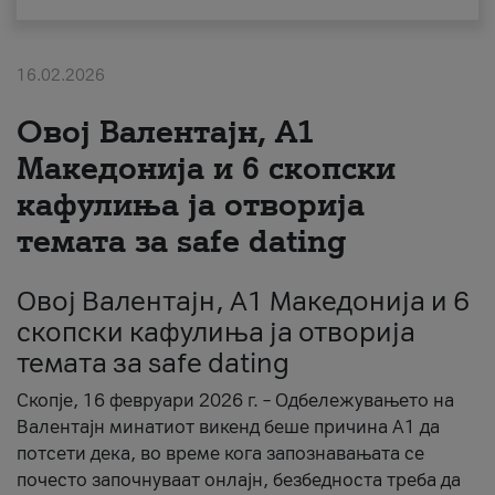
За нас
16.02.2026
#ПодобарОнлајн
Овој Валентајн, A1
Македонија и 6 скопски
кафулиња ја отворија
темата за safe dating
Овој Валентајн, A1 Македонија и 6
скопски кафулиња ја отворија
темата за safe dating
Скопје, 16 февруари 2026 г. – Одбележувањето на
Валентајн минатиот викенд беше причина А1 да
потсети дека, во време кога запознавањата се
почесто започнуваат онлајн, безбедноста треба да