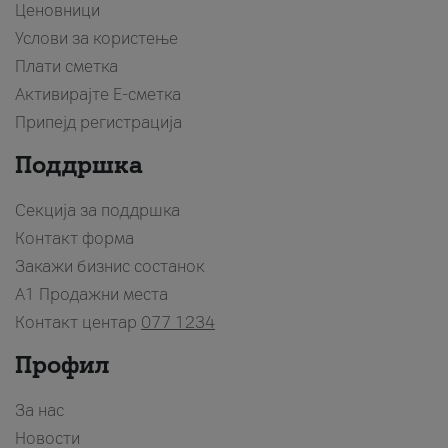
Ценовници
Услови за користење
Плати сметка
Активирајте Е-сметка
Припејд регистрација
Поддршка
Секција за поддршка
Контакт форма
Закажи бизнис состанок
A1 Продажни места
Контакт центар
077 1234
Профил
За нас
Новости