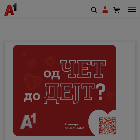
МК
EN
SQ
Приватни
Деловни
Поддршка
Надополни кредит
Плати сметка