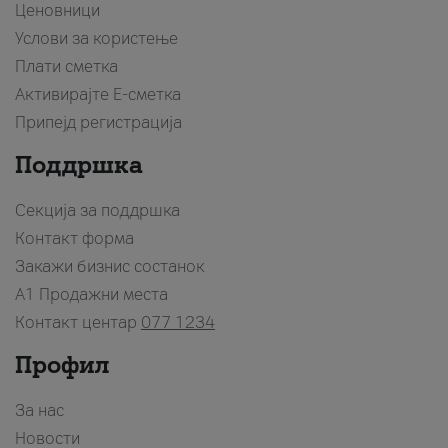
Ценовници
Услови за користење
Плати сметка
Активирајте Е-сметка
Припејд регистрација
Поддршка
Секција за поддршка
Контакт форма
Закажи бизнис состанок
A1 Продажни места
Контакт центар
077 1234
Профил
За нас
Новости