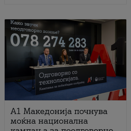
A1 Македонија почнува
моќна национална
кампања за поодговорно