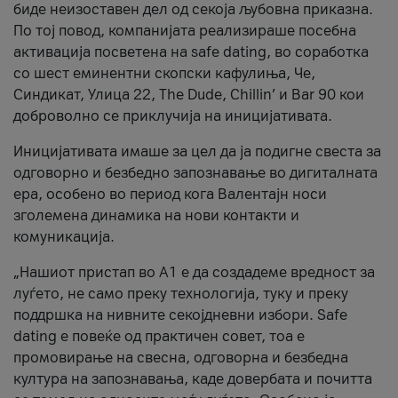
биде неизоставен дел од секоја љубовна приказна.
По тој повод, компанијата реализираше посебна
активација посветена на safe dating, во соработка
со шест еминентни скопски кафулиња, Че,
Синдикат, Улица 22, The Dude, Chillin’ и Bar 90 кои
доброволно се приклучија на иницијативата.
Иницијативата имаше за цел да ја подигне свеста за
одговорно и безбедно запознавање во дигиталната
ера, особено во период кога Валентајн носи
зголемена динамика на нови контакти и
комуникација.
„Нашиот пристап во А1 е да создадеме вредност за
луѓето, не само преку технологија, туку и преку
поддршка на нивните секојдневни избори. Safe
dating е повеќе од практичен совет, тоа е
промовирање на свесна, одговорна и безбедна
култура на запознавања, каде довербата и почитта