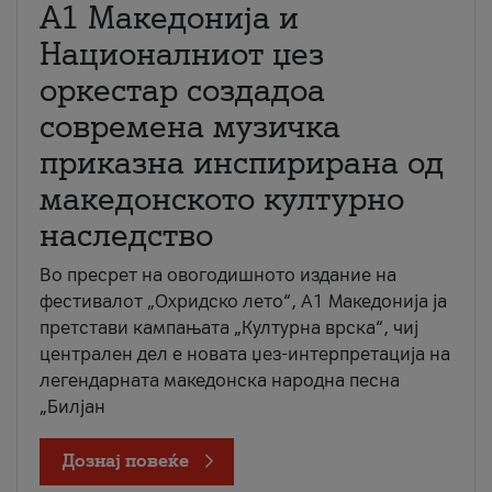
А1 Македонија и
Националниот џез
оркестар создадоа
современа музичка
приказна инспирирана од
македонското културно
наследство
Во пресрет на овогодишното издание на
фестивалот „Охридско лето“, А1 Македонија ја
претстави кампањата „Културна врска“, чиј
централен дел е новата џез-интерпретација на
легендарната македонска народна песна
„Билјан
Дознај повеќе