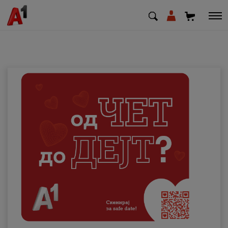
МК
EN
SQ
Приватни
Деловни
Поддршка
Надополни кредит
Плати сметка