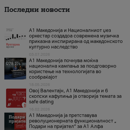
Последни новости
А1 Македонија и Националниот џез
оркестар создадоа современа музичка
приказна инспирирана од македонското
културно наследство
03.07.2026
A1 Македонија почнува моќна
национална кампања за поодговорно
користење на технологијата во
сообраќајот
18.05.2026
Овој Валентајн, A1 Македонија и 6
скопски кафулиња ја отворија темата за
safe dating
16.02.2026
А1 Македонија ја претставува
револуционерната функционалност „
Подари на пријател“ за А1 Алфа