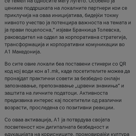
се темел на односите меѓу луѓето. Особено ја
цениме поддршката на локалните партнери кои се
приклучија на оваа иницијатива, бидејќи токму
нивното учество ја потенцира важноста на темата и
ја прави поцелосна,“ изјави Бранкица Толевска,
раководител на оддел за корпоративна стратегија,
трансформација и корпоративни комуникации во
А1 Македонија.
Во сите овие локали беа поставени стикери со QR
код кој води кон a1.mk, каде посетителите можеа да
пронајдат практични совети за безбедно онлајн
запознавање, препознавање „црвени знамиња“ и
заштита на личните податоци. Активноста
предизвика интерес кај посетители од различни
возрасти, проследена со позитивни реакции.
Со оваа активација, А1 ја потврдува својата
посветеност кон дигиталната безбедност и
едукацијата на корисниците, промовирајќи култура