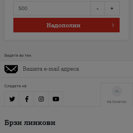
-
+
Надополни
Бидете во тек
Следете нè
На почеток
Брзи линкови