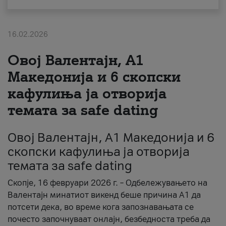
За нас
16.02.2026
#ПодобарОнлајн
Овој Валентајн, A1
Македонија и 6 скопски
кафулиња ја отворија
темата за safe dating
Овој Валентајн, A1 Македонија и 6
скопски кафулиња ја отворија
темата за safe dating
Скопје, 16 февруари 2026 г. – Одбележувањето на
Валентајн минатиот викенд беше причина А1 да
потсети дека, во време кога запознавањата се
почесто започнуваат онлајн, безбедноста треба да