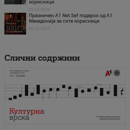
корисници
02.02.2026
Празничен A1 Net Sеf подарок од А1
Македонија за сите корисници
04.12.2025
Слични содржини