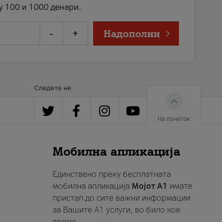
у 100 и 1000 денари.
-
+
Надополни
Следете нè
На почеток
Мобилна апликација
Единствено преку бесплатната
мобилна апликација
Мојот A1
имате
пристап до сите важни информации
за Вашите A1 услуги, во било кое
време.