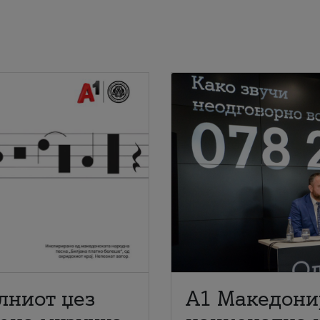
лниот џез
A1 Македони