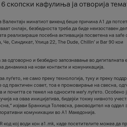
 6 скопски кафулиња ја отворија тема
а Валентајн минатиот викенд беше причина А1 да потсет
ваат онлајн, безбедноста треба да биде неизоставен дел
ата реализираше посебна активација посветена на safe d
е, Синдикат, Улица 22, The Dude, Chillin’ и Bar 90 кои
а за одговорно и безбедно запознавање во дигиталната 
на динамика на нови контакти и комуникација.
а луѓето, не само преку технологија, туку и преку подд
ќе од практичен совет, тоа е промовирање на свесна, од
а и почитта се темел на односите меѓу луѓето. Особено 
чија на оваа иницијатива, бидејќи токму нивното учест
сна,“ изјави Бранкица Толевска, раководител на оддел 
поративни комуникации во А1 Македонија.
R код кој води кон a1.mk, каде посетителите можеа да п