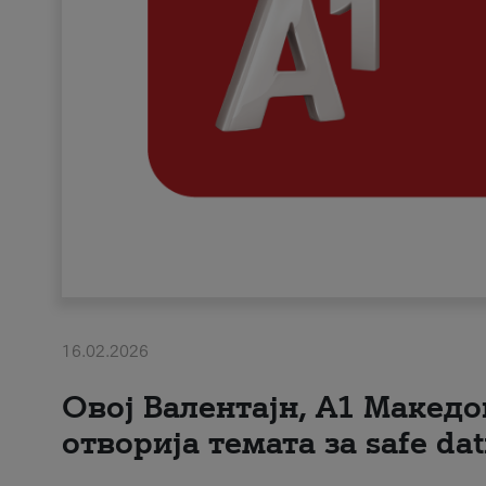
16.02.2026
Овој Валентајн, A1 Македо
отворија темата за safe dat