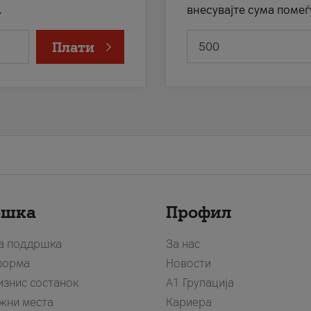
.
внесувајте сума помеѓ
Плати
ршка
Профил
за поддршка
За нас
форма
Новости
изнис состанок
А1 Групација
жни места
Кариера