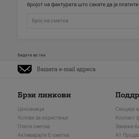
бројот на фактурата што сакате да ја платите
Број на сметка
Бидете во тек
Брзи линкови
Подд
Ценовници
Секција 
Услови за користење
Контакт 
Плати сметка
Закажи б
Активирајте Е-сметка
A1 Прода