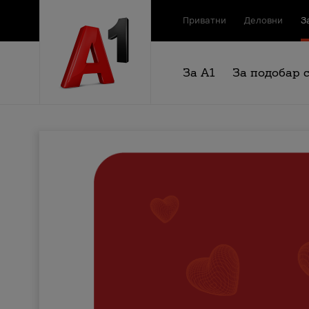
Приватни
Деловни
З
За А1
За подобар 