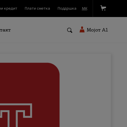
и кредит
Плати сметка
Поддршка
МК
такт
Мојот A1