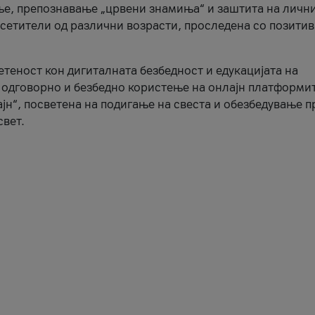
ње, препознавање „црвени знамиња“ и заштита на личн
осетители од различни возрасти, проследена со позити
ветеност кон дигиталната безбедност и едукацијата на
 одговорно и безбедно користење на онлајн платформит
јн“, посветена на подигање на свеста и обезбедување 
свет.