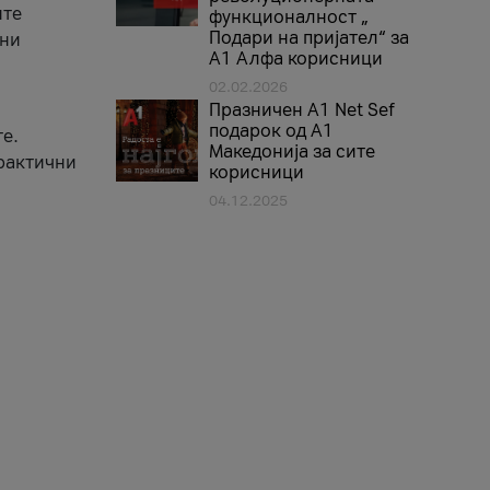
ите
функционалност „
Подари на пријател“ за
вни
А1 Алфа корисници
02.02.2026
Празничен A1 Net Sеf
подарок од А1
е.
Македонија за сите
практични
корисници
04.12.2025