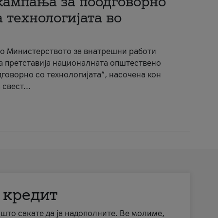
кампања за поодговорно
 технологијата во
со Министерството за внатрешни работи
ја претставија националната општествено
говорно со технологијата“, насочена кон
свест...
 кредит
а што сакате да ја надополните. Ве молиме,