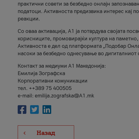
практични совети за безбедно онлајн запознава
податоци. Активноста предизвика интерес кај п
реакции.
Со оваа активација, А1 ја потврдува својата пос
корисниците, промовирајќи култура на паметно,
Активноста е дел од платформата „Подобар Онла
насоки за безбедно однесување во дигиталниот 
Контакт за медиуми А1 Македонија:
Емилија Зографска
Корпоративни комуникации
тел. ++389 75 400505
e-mail: emilija.zografska@A1.mk
Назад