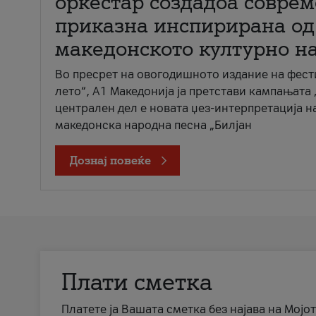
оркестар создадоа совре
приказна инспирирана од
македонското културно н
Во пресрет на овогодишното издание на фест
лето“, А1 Македонија ја претстави кампањата 
централен дел е новата џез-интерпретација н
македонска народна песна „Билјан
Дознај повеќе
Плати сметка
Платете ја Вашата сметка без најава на Мојот