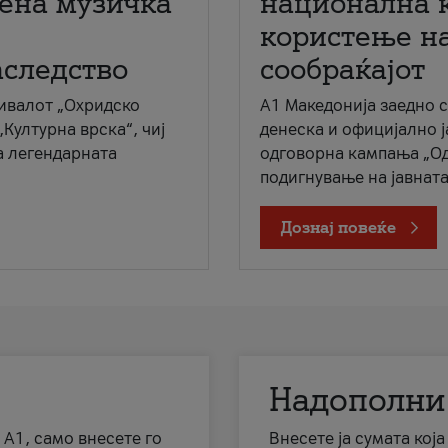
мена музичка
национална 
користење на
аследство
сообраќајот
ивалот „Охридско
A1 Македонија заедно 
„Културна врска“, чиј
денеска и официјално 
а легендарната
одговорна кампања „Од
подигнување на јавната 
Дознај повеќе
Надополни
 А1, само внесете го
Внесете ја сумата кој