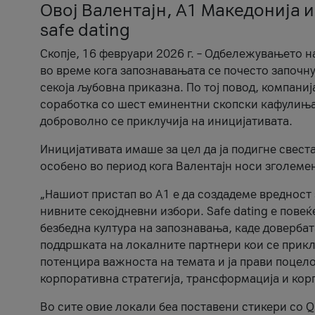
Овој Валентајн, A1 Македонија и
safe dating
Скопје, 16 февруари 2026 г. – Одбележувањето н
во време кога запознавањата се почесто започну
секоја љубовна приказна. По тој повод, компаниј
соработка со шест еминентни скопски кафулиња, Ч
доброволно се приклучија на иницијативата.
Иницијативата имаше за цел да ја подигне свест
особено во период кога Валентајн носи зголеме
„Нашиот пристап во А1 е да создадеме вредност з
нивните секојдневни избори. Safe dating е пове
безбедна култура на запознавања, каде довербат
поддршката на локалните партнери кои се приклу
потенцира важноста на темата и ја прави поцело
корпоративна стратегија, трансформација и кор
Во сите овие локали беа поставени стикери со Q