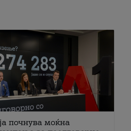
ја почнува моќна