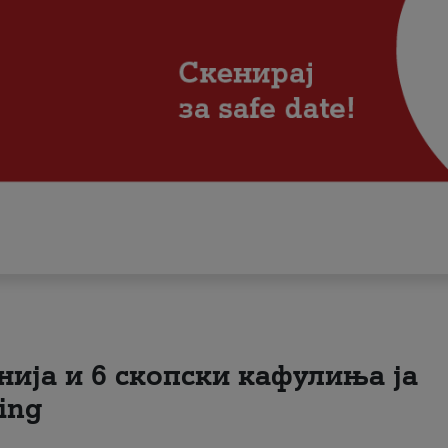
нија и 6 скопски кафулиња ја
ing