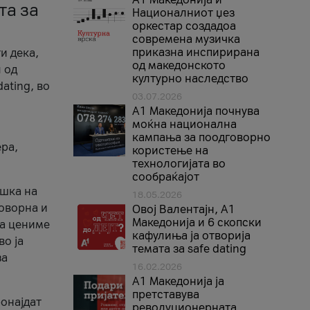
та за
Националниот џез
оркестар создадоа
современа музичка
приказна инспирирана
и дека,
од македонското
 од
културно наследство
ating, во
03.07.2026
A1 Македонија почнува
моќна национална
кампања за поодговорно
ера,
користење на
технологијата во
сообраќајот
ршка на
18.05.2026
говорна и
Овој Валентајн, A1
Македонија и 6 скопски
ја цениме
кафулиња ја отворија
во ја
темата за safe dating
за
16.02.2026
А1 Македонија ја
претставува
ронајдат
револуционерната