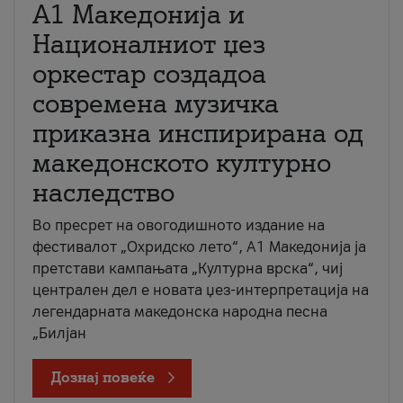
А1 Македонија и
Националниот џез
оркестар создадоа
современа музичка
приказна инспирирана од
македонското културно
наследство
Во пресрет на овогодишното издание на
фестивалот „Охридско лето“, А1 Македонија ја
претстави кампањата „Културна врска“, чиј
централен дел е новата џез-интерпретација на
легендарната македонска народна песна
„Билјан
Дознај повеќе