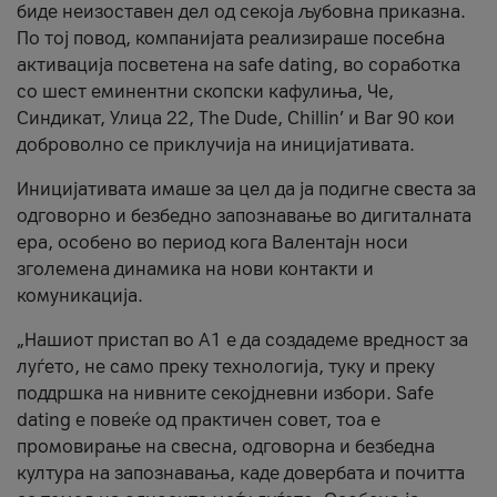
биде неизоставен дел од секоја љубовна приказна.
По тој повод, компанијата реализираше посебна
активација посветена на safe dating, во соработка
со шест еминентни скопски кафулиња, Че,
Синдикат, Улица 22, The Dude, Chillin’ и Bar 90 кои
доброволно се приклучија на иницијативата.
Иницијативата имаше за цел да ја подигне свеста за
одговорно и безбедно запознавање во дигиталната
ера, особено во период кога Валентајн носи
зголемена динамика на нови контакти и
комуникација.
„Нашиот пристап во А1 е да создадеме вредност за
луѓето, не само преку технологија, туку и преку
поддршка на нивните секојдневни избори. Safe
dating е повеќе од практичен совет, тоа е
промовирање на свесна, одговорна и безбедна
култура на запознавања, каде довербата и почитта