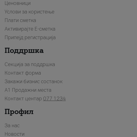
Ценовници
Услови за користење
Плати сметка
Активирајте Е-сметка
Припејд регистрација
Поддршка
Секција за поддршка
Контакт форма
Закажи бизнис состанок
A1 Продажни места
Контакт центар
077 1234
Профил
За нас
Новости