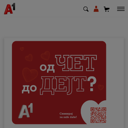
МК
EN
SQ
Приватни
Деловни
Поддршка
Надополни кредит
Плати сметка