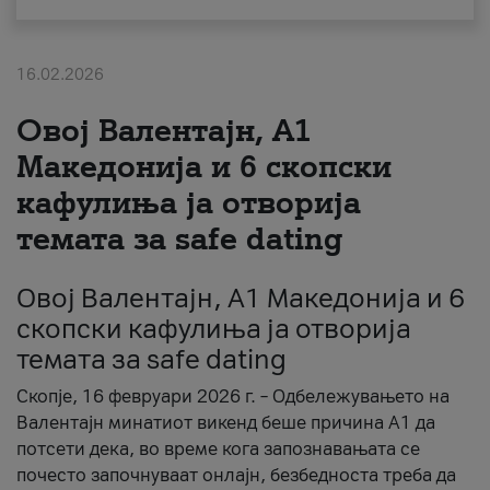
За нас
16.02.2026
#ПодобарОнлајн
Овој Валентајн, A1
Македонија и 6 скопски
кафулиња ја отворија
темата за safe dating
Овој Валентајн, A1 Македонија и 6
скопски кафулиња ја отворија
темата за safe dating
Скопје, 16 февруари 2026 г. – Одбележувањето на
Валентајн минатиот викенд беше причина А1 да
потсети дека, во време кога запознавањата се
почесто започнуваат онлајн, безбедноста треба да