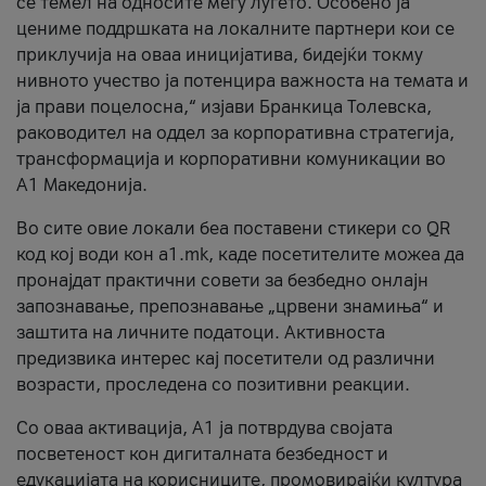
се темел на односите меѓу луѓето. Особено ја
цениме поддршката на локалните партнери кои се
приклучија на оваа иницијатива, бидејќи токму
нивното учество ја потенцира важноста на темата и
ја прави поцелосна,“ изјави Бранкица Толевска,
раководител на оддел за корпоративна стратегија,
трансформација и корпоративни комуникации во
А1 Македонија.
Во сите овие локали беа поставени стикери со QR
код кој води кон a1.mk, каде посетителите можеа да
пронајдат практични совети за безбедно онлајн
запознавање, препознавање „црвени знамиња“ и
заштита на личните податоци. Активноста
предизвика интерес кај посетители од различни
возрасти, проследена со позитивни реакции.
Со оваа активација, А1 ја потврдува својата
посветеност кон дигиталната безбедност и
едукацијата на корисниците, промовирајќи култура