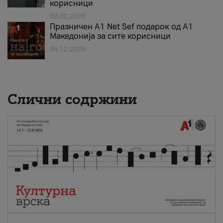
корисници
02.02.2026
Празничен A1 Net Sеf подарок од А1
Македонија за сите корисници
04.12.2025
Слични содржини