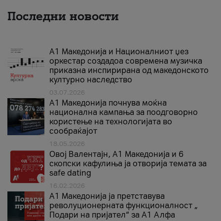
Последни новости
А1 Македонија и Националниот џез
оркестар создадоа современа музичка
приказна инспирирана од македонското
културно наследство
03.07.2026
A1 Македонија почнува моќна
национална кампања за поодговорно
користење на технологијата во
сообраќајот
18.05.2026
Овој Валентајн, A1 Македонија и 6
скопски кафулиња ја отворија темата за
safe dating
16.02.2026
А1 Македонија ја претставува
револуционерната функционалност „
Подари на пријател“ за А1 Алфа