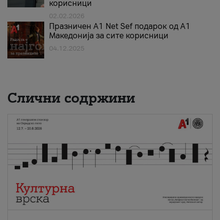
корисници
02.02.2026
Празничен A1 Net Sеf подарок од А1
Македонија за сите корисници
04.12.2025
Слични содржини