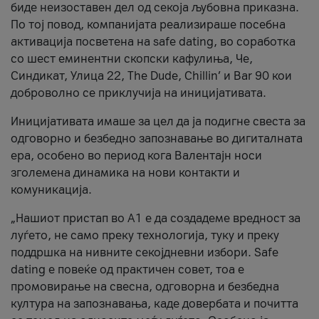
биде неизоставен дел од секоја љубовна приказна.
По тој повод, компанијата реализираше посебна
активација посветена на safe dating, во соработка
со шест еминентни скопски кафулиња, Че,
Синдикат, Улица 22, The Dude, Chillin’ и Bar 90 кои
доброволно се приклучија на иницијативата.
Иницијативата имаше за цел да ја подигне свеста за
одговорно и безбедно запознавање во дигиталната
ера, особено во период кога Валентајн носи
зголемена динамика на нови контакти и
комуникација.
„Нашиот пристап во А1 е да создадеме вредност за
луѓето, не само преку технологија, туку и преку
поддршка на нивните секојдневни избори. Safe
dating е повеќе од практичен совет, тоа е
промовирање на свесна, одговорна и безбедна
култура на запознавања, каде довербата и почитта