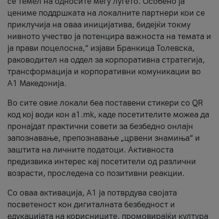
се темел на односите меѓу луѓето. Особено ја
цениме поддршката на локалните партнери кои се
приклучија на оваа иницијатива, бидејќи токму
нивното учество ја потенцира важноста на темата и
ја прави поцелосна,“ изјави Бранкица Толевска,
раководител на оддел за корпоративна стратегија,
трансформација и корпоративни комуникации во
А1 Македонија.
Во сите овие локали беа поставени стикери со QR
код кој води кон a1.mk, каде посетителите можеа да
пронајдат практични совети за безбедно онлајн
запознавање, препознавање „црвени знамиња“ и
заштита на личните податоци. Активноста
предизвика интерес кај посетители од различни
возрасти, проследена со позитивни реакции.
Со оваа активација, А1 ја потврдува својата
посветеност кон дигиталната безбедност и
едукацијата на корисниците, промовирајќи култура