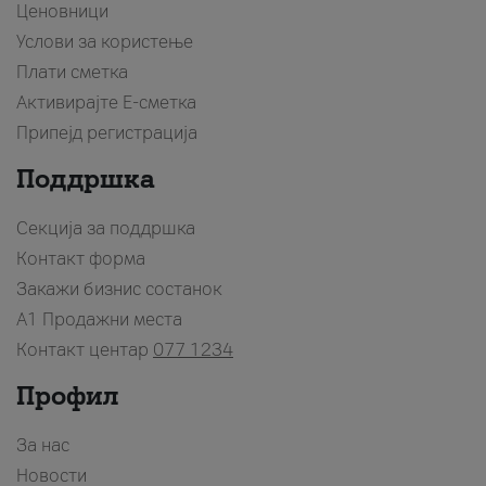
Ценовници
Услови за користење
Плати сметка
Активирајте Е-сметка
Припејд регистрација
Поддршка
Секција за поддршка
Контакт форма
Закажи бизнис состанок
A1 Продажни места
Контакт центар
077 1234
Профил
За нас
Новости