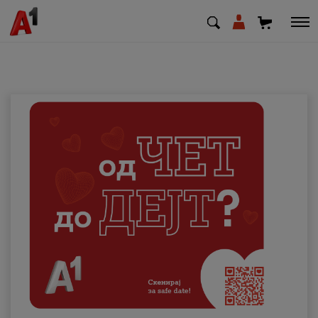
МК
EN
SQ
Приватни
Деловни
Поддршка
Надополни кредит
Плати сметка