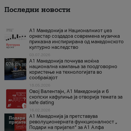
Последни новости
А1 Македонија и Националниот џез
оркестар создадоа современа музичка
приказна инспирирана од македонското
културно наследство
03.07.2026
A1 Македонија почнува моќна
национална кампања за поодговорно
користење на технологијата во
сообраќајот
18.05.2026
Овој Валентајн, A1 Македонија и 6
скопски кафулиња ја отворија темата за
safe dating
16.02.2026
А1 Македонија ја претставува
револуционерната функционалност „
Подари на пријател“ за А1 Алфа