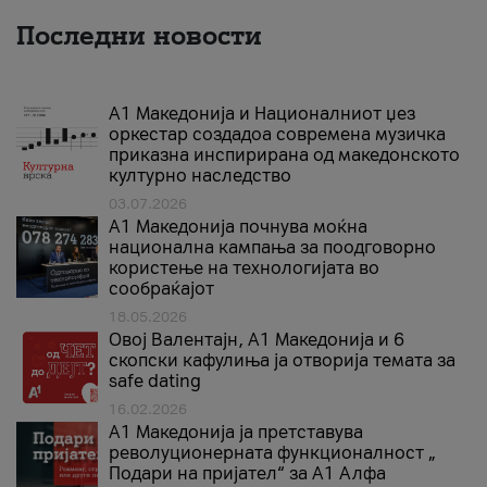
Последни новости
А1 Македонија и Националниот џез
оркестар создадоа современа музичка
приказна инспирирана од македонското
културно наследство
03.07.2026
A1 Македонија почнува моќна
национална кампања за поодговорно
користење на технологијата во
сообраќајот
18.05.2026
Овој Валентајн, A1 Македонија и 6
скопски кафулиња ја отворија темата за
safe dating
16.02.2026
А1 Македонија ја претставува
револуционерната функционалност „
Подари на пријател“ за А1 Алфа