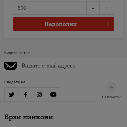
-
+
Надополни
Бидете во тек
Следете нè
На почеток
Брзи линкови