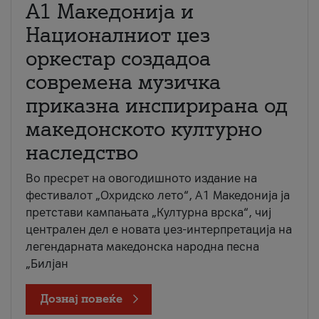
А1 Македонија и
Националниот џез
оркестар создадоа
современа музичка
приказна инспирирана од
македонското културно
наследство
Во пресрет на овогодишното издание на
фестивалот „Охридско лето“, А1 Македонија ја
претстави кампањата „Културна врска“, чиј
централен дел е новата џез-интерпретација на
легендарната македонска народна песна
„Билјан
Дознај повеќе