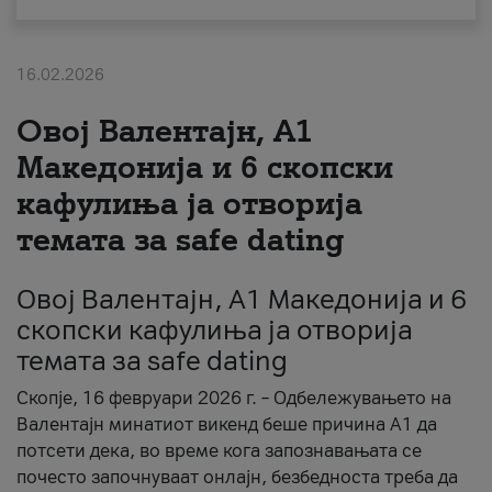
За нас
16.02.2026
#ПодобарОнлајн
Овој Валентајн, A1
Македонија и 6 скопски
кафулиња ја отворија
темата за safe dating
Овој Валентајн, A1 Македонија и 6
скопски кафулиња ја отворија
темата за safe dating
Скопје, 16 февруари 2026 г. – Одбележувањето на
Валентајн минатиот викенд беше причина А1 да
потсети дека, во време кога запознавањата се
почесто започнуваат онлајн, безбедноста треба да