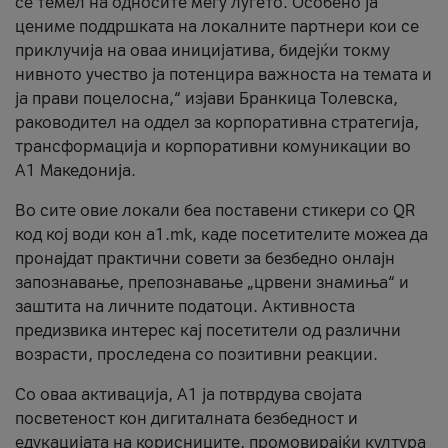
се темел на односите меѓу луѓето. Особено ја
цениме поддршката на локалните партнери кои се
приклучија на оваа иницијатива, бидејќи токму
нивното учество ја потенцира важноста на темата и
ја прави поцелосна,“ изјави Бранкица Толевска,
раководител на оддел за корпоративна стратегија,
трансформација и корпоративни комуникации во
А1 Македонија.
Во сите овие локали беа поставени стикери со QR
код кој води кон a1.mk, каде посетителите можеа да
пронајдат практични совети за безбедно онлајн
запознавање, препознавање „црвени знамиња“ и
заштита на личните податоци. Активноста
предизвика интерес кај посетители од различни
возрасти, проследена со позитивни реакции.
Со оваа активација, А1 ја потврдува својата
посветеност кон дигиталната безбедност и
едукацијата на корисниците, промовирајќи култура