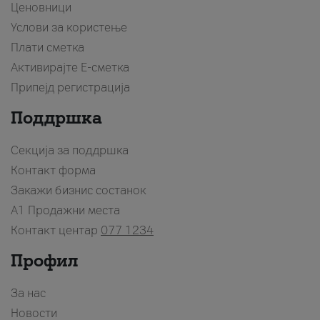
Ценовници
Услови за користење
Плати сметка
Активирајте Е-сметка
Припејд регистрација
Поддршка
Секција за поддршка
Контакт форма
Закажи бизнис состанок
A1 Продажни места
Контакт центар
077 1234
Профил
За нас
Новости