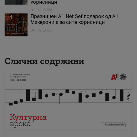
корисници
02.02.2026
Празничен A1 Net Sеf подарок од А1
Македонија за сите корисници
04.12.2025
Слични содржини