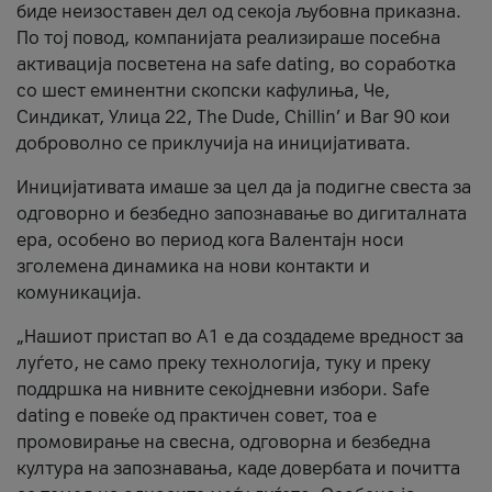
биде неизоставен дел од секоја љубовна приказна.
По тој повод, компанијата реализираше посебна
активација посветена на safe dating, во соработка
со шест еминентни скопски кафулиња, Че,
Синдикат, Улица 22, The Dude, Chillin’ и Bar 90 кои
доброволно се приклучија на иницијативата.
Иницијативата имаше за цел да ја подигне свеста за
одговорно и безбедно запознавање во дигиталната
ера, особено во период кога Валентајн носи
зголемена динамика на нови контакти и
комуникација.
„Нашиот пристап во А1 е да создадеме вредност за
луѓето, не само преку технологија, туку и преку
поддршка на нивните секојдневни избори. Safe
dating е повеќе од практичен совет, тоа е
промовирање на свесна, одговорна и безбедна
култура на запознавања, каде довербата и почитта