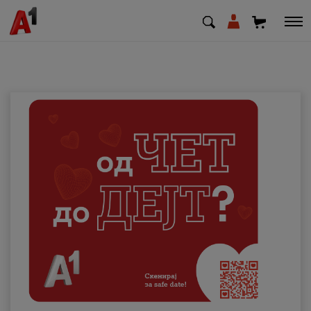
МК
EN
SQ
Приватни
Деловни
Поддршка
Надополни кредит
Плати сметка