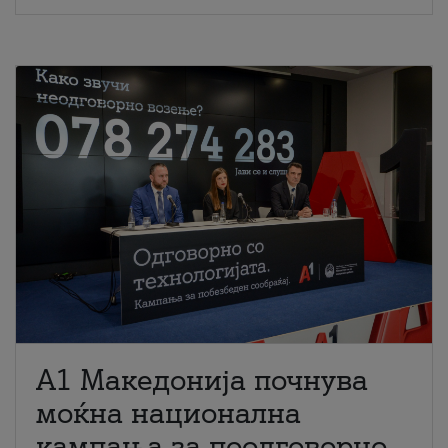
A1 Македонија почнува
моќна национална
кампања за поодговорно