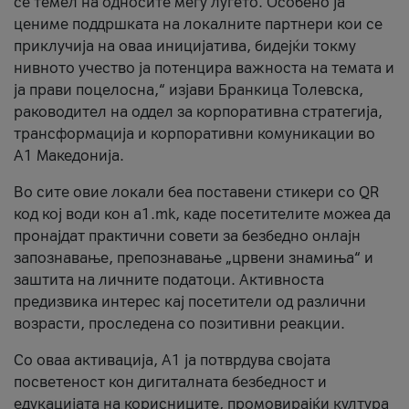
се темел на односите меѓу луѓето. Особено ја
цениме поддршката на локалните партнери кои се
приклучија на оваа иницијатива, бидејќи токму
нивното учество ја потенцира важноста на темата и
ја прави поцелосна,“ изјави Бранкица Толевска,
раководител на оддел за корпоративна стратегија,
трансформација и корпоративни комуникации во
А1 Македонија.
Во сите овие локали беа поставени стикери со QR
код кој води кон a1.mk, каде посетителите можеа да
пронајдат практични совети за безбедно онлајн
запознавање, препознавање „црвени знамиња“ и
заштита на личните податоци. Активноста
предизвика интерес кај посетители од различни
возрасти, проследена со позитивни реакции.
Со оваа активација, А1 ја потврдува својата
посветеност кон дигиталната безбедност и
едукацијата на корисниците, промовирајќи култура