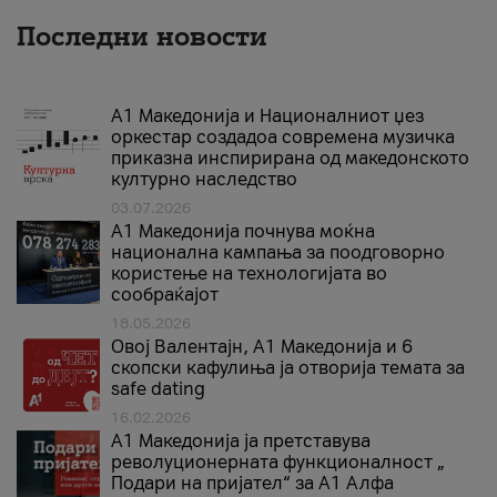
Последни новости
А1 Македонија и Националниот џез
оркестар создадоа современа музичка
приказна инспирирана од македонското
културно наследство
03.07.2026
A1 Македонија почнува моќна
национална кампања за поодговорно
користење на технологијата во
сообраќајот
18.05.2026
Овој Валентајн, A1 Македонија и 6
скопски кафулиња ја отворија темата за
safe dating
16.02.2026
А1 Македонија ја претставува
револуционерната функционалност „
Подари на пријател“ за А1 Алфа