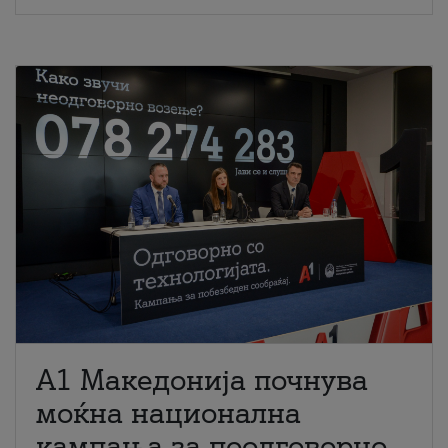
A1 Македонија почнува
моќна национална
кампања за поодговорно