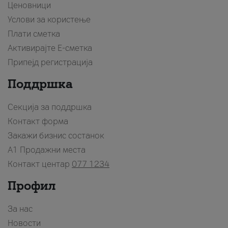
Ценовници
Услови за користење
Плати сметка
Активирајте Е-сметка
Припејд регистрација
Поддршка
Секција за поддршка
Контакт форма
Закажи бизнис состанок
A1 Продажни места
Контакт центар
077 1234
Профил
За нас
Новости