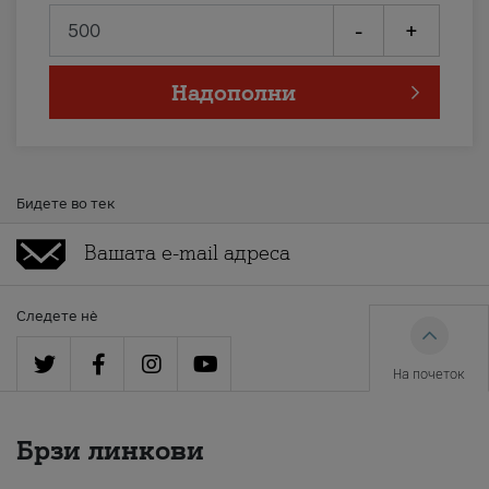
-
+
Надополни
Бидете во тек
Следете нè
На почеток
Брзи линкови