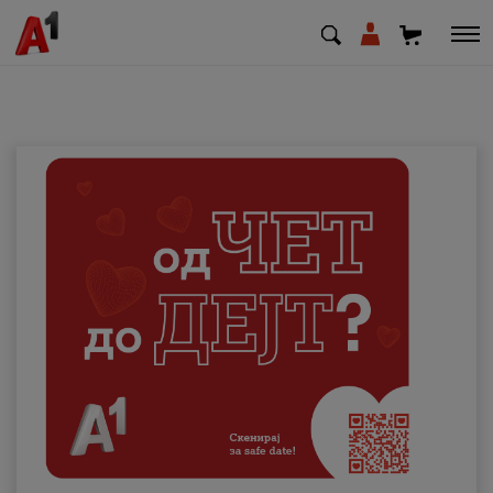
МК
EN
SQ
Приватни
Деловни
Поддршка
Надополни кредит
Плати сметка