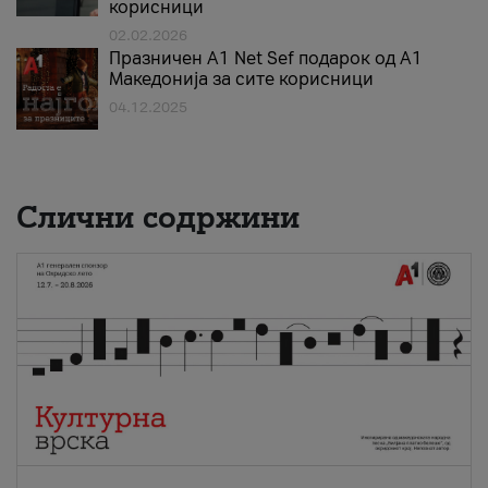
корисници
02.02.2026
Празничен A1 Net Sеf подарок од А1
Македонија за сите корисници
04.12.2025
Слични содржини