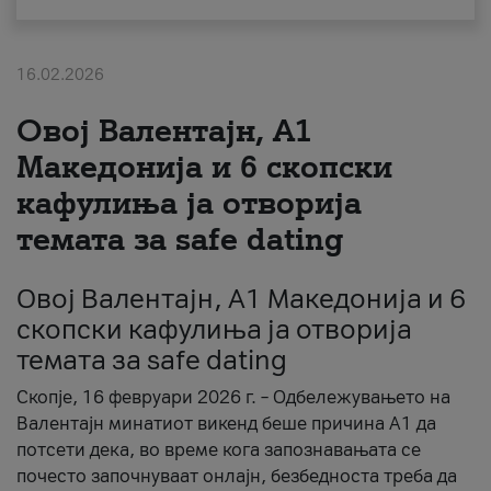
За нас
16.02.2026
#ПодобарОнлајн
Овој Валентајн, A1
Македонија и 6 скопски
кафулиња ја отворија
темата за safe dating
Овој Валентајн, A1 Македонија и 6
скопски кафулиња ја отворија
темата за safe dating
Скопје, 16 февруари 2026 г. – Одбележувањето на
Валентајн минатиот викенд беше причина А1 да
потсети дека, во време кога запознавањата се
почесто започнуваат онлајн, безбедноста треба да