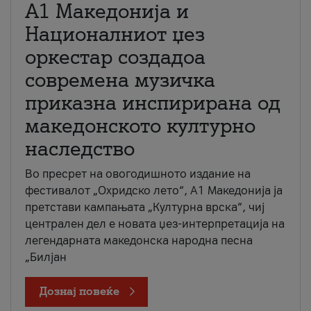
А1 Македонија и
Националниот џез
оркестар создадоа
современа музичка
приказна инспирирана од
македонското културно
наследство
Во пресрет на овогодишното издание на
фестивалот „Охридско лето“, А1 Македонија ја
претстави кампањата „Културна врска“, чиј
централен дел е новата џез-интерпретација на
легендарната македонска народна песна
„Билјан
Дознај повеќе