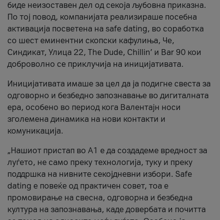
биде неизоставен дел од секоја љубовна приказна.
По тој повод, компанијата реализираше посебна
активација посветена на safe dating, во соработка
со шест еминентни скопски кафулиња, Че,
Синдикат, Улица 22, The Dude, Chillin’ и Bar 90 кои
доброволно се приклучија на иницијативата.
Иницијативата имаше за цел да ја подигне свеста за
одговорно и безбедно запознавање во дигиталната
ера, особено во период кога Валентајн носи
зголемена динамика на нови контакти и
комуникација.
„Нашиот пристап во А1 е да создадеме вредност за
луѓето, не само преку технологија, туку и преку
поддршка на нивните секојдневни избори. Safe
dating е повеќе од практичен совет, тоа е
промовирање на свесна, одговорна и безбедна
култура на запознавања, каде довербата и почитта