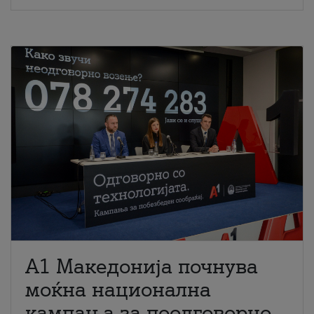
A1 Македонија почнува
моќна национална
кампања за поодговорно