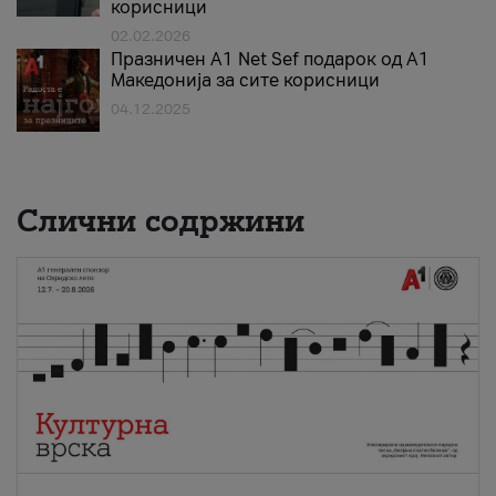
корисници
02.02.2026
Празничен A1 Net Sеf подарок од А1
Македонија за сите корисници
04.12.2025
Слични содржини