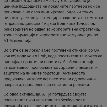
се темел на односите меѓу луѓето. Особено ја
цениме поддршката на локалните партнери кои се
приклучија на оваа иницијатива, бидејќи токму
нивното учество ја потенцира важноста на темата и
ја прави поцелосна,“ изјави Бранкица Толевска,
раководител на оддел за корпоративна стратегија,
трансформација и корпоративни комуникации во
А1 Македонија.
Во сите овие локали беа поставени стикери со QR
код кој води кон a1.mk, каде посетителите можеа да
пронајдат практични совети за безбедно онлајн
запознавање, препознавање „црвени знамиња“ и
заштита на личните податоци. Активноста
предизвика интерес кај посетители од различни
возрасти, проследена со позитивни реакции.
Со оваа активација, А1 ја потврдува својата
посветеност кон дигиталната безбедност и
едукацијата на корисниците, промовирајќи култура