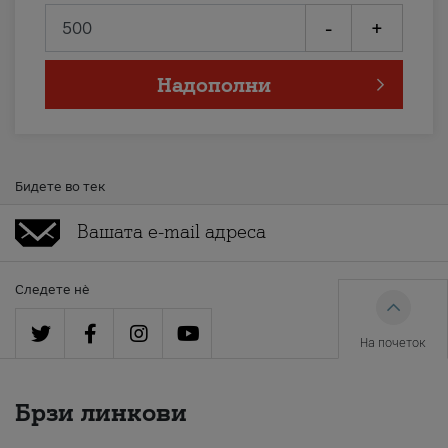
-
+
Надополни
Бидете во тек
Следете нè
На почеток
Брзи линкови