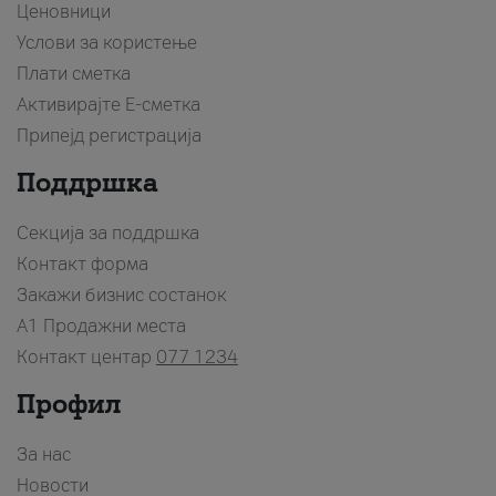
Ценовници
Услови за користење
Плати сметка
Активирајте Е-сметка
Припејд регистрација
Поддршка
Секција за поддршка
Контакт форма
Закажи бизнис состанок
A1 Продажни места
Контакт центар
077 1234
Профил
За нас
Новости