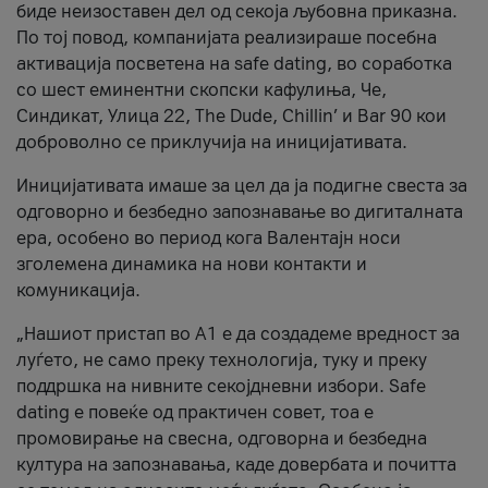
биде неизоставен дел од секоја љубовна приказна.
По тој повод, компанијата реализираше посебна
активација посветена на safe dating, во соработка
со шест еминентни скопски кафулиња, Че,
Синдикат, Улица 22, The Dude, Chillin’ и Bar 90 кои
доброволно се приклучија на иницијативата.
Иницијативата имаше за цел да ја подигне свеста за
одговорно и безбедно запознавање во дигиталната
ера, особено во период кога Валентајн носи
зголемена динамика на нови контакти и
комуникација.
„Нашиот пристап во А1 е да создадеме вредност за
луѓето, не само преку технологија, туку и преку
поддршка на нивните секојдневни избори. Safe
dating е повеќе од практичен совет, тоа е
промовирање на свесна, одговорна и безбедна
култура на запознавања, каде довербата и почитта