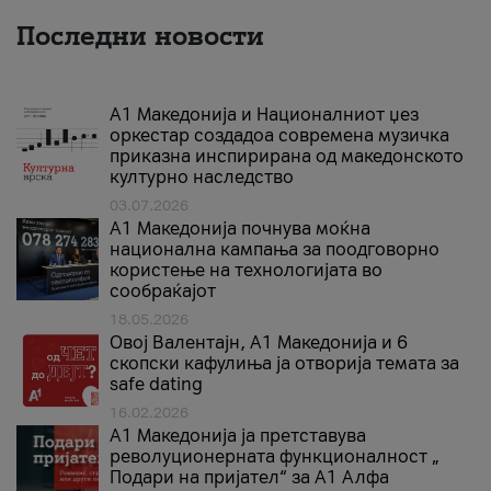
Последни новости
А1 Македонија и Националниот џез
оркестар создадоа современа музичка
приказна инспирирана од македонското
културно наследство
03.07.2026
A1 Македонија почнува моќна
национална кампања за поодговорно
користење на технологијата во
сообраќајот
18.05.2026
Овој Валентајн, A1 Македонија и 6
скопски кафулиња ја отворија темата за
safe dating
16.02.2026
А1 Македонија ја претставува
револуционерната функционалност „
Подари на пријател“ за А1 Алфа