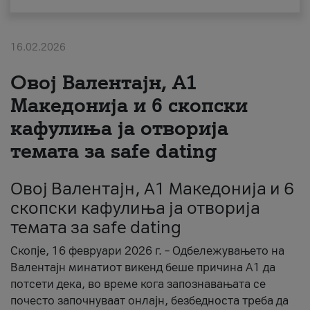
За нас
16.02.2026
#ПодобарОнлајн
Овој Валентајн, A1
Македонија и 6 скопски
кафулиња ја отворија
темата за safe dating
Овој Валентајн, A1 Македонија и 6
скопски кафулиња ја отворија
темата за safe dating
Скопје, 16 февруари 2026 г. – Одбележувањето на
Валентајн минатиот викенд беше причина А1 да
потсети дека, во време кога запознавањата се
почесто започнуваат онлајн, безбедноста треба да