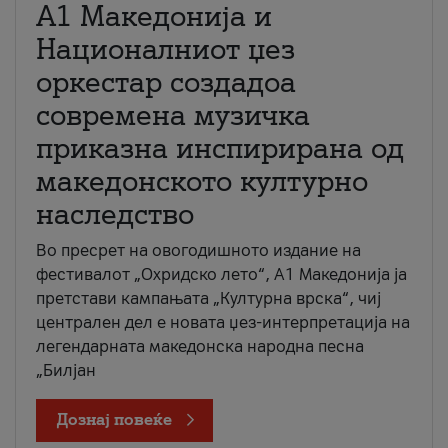
А1 Македонија и
Националниот џез
оркестар создадоа
современа музичка
приказна инспирирана од
македонското културно
наследство
Во пресрет на овогодишното издание на
фестивалот „Охридско лето“, А1 Македонија ја
претстави кампањата „Културна врска“, чиј
централен дел е новата џез-интерпретација на
легендарната македонска народна песна
„Билјан
Дознај повеќе