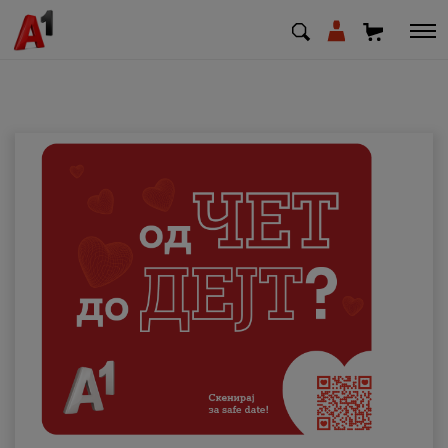
МК
EN
SQ
Приватни
Деловни
Поддршка
Надополни кредит
Плати сметка