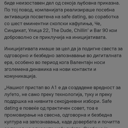
биде неизоставен дел од секоја љубовна приказна.
По тој повод, компанијата реализираше посебна
активација посветена на safe dating, во соработка
со шест еминентни скопски кафулиња, Че,
Синдикат, Улица 22, The Dude, Chillin’ и Bar 90 кои
доброволно се приклучија на иницијативата.
Иницијативата имаше за цел да ја подигне свеста за
одговорно и безбедно запознавање во дигиталната
ера, особено во период кога Валентајн носи
зголемена динамика на нови контакти и
комуникација.
„Нашиот пристап во А1 е да создадеме вредност за
луѓето, не само преку технологија, туку и преку
поддршка на нивните секојдневни избори. Safe
dating е повеќе од практичен совет, тоа е
промовирање на свесна, одговорна и безбедна
култура на запознавања, каде довербата и почитта