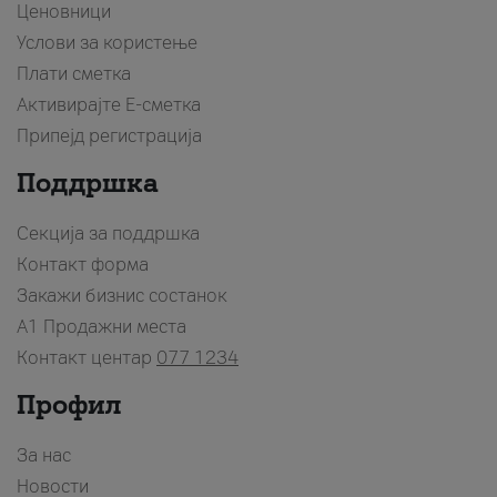
Ценовници
Услови за користење
Плати сметка
Активирајте Е-сметка
Припејд регистрација
Поддршка
Секција за поддршка
Контакт форма
Закажи бизнис состанок
A1 Продажни места
Контакт центар
077 1234
Профил
За нас
Новости