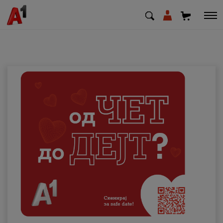
МК
EN
SQ
Приватни
Деловни
Поддршка
Надополни кредит
Плати сметка