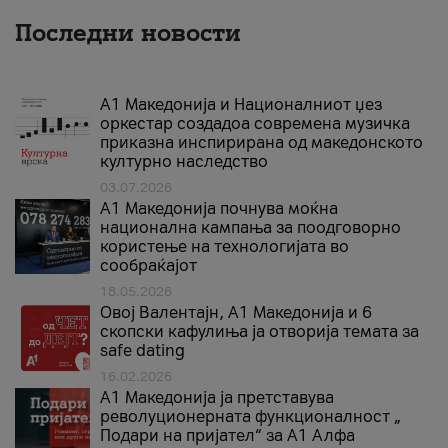
Последни новости
А1 Македонија и Националниот џез
оркестар создадоа современа музичка
приказна инспирирана од македонското
културно наследство
03.07.2026
A1 Македонија почнува моќна
национална кампања за поодговорно
користење на технологијата во
сообраќајот
18.05.2026
Овој Валентајн, A1 Македонија и 6
скопски кафулиња ја отворија темата за
safe dating
16.02.2026
А1 Македонија ја претставува
револуционерната функционалност „
Подари на пријател“ за А1 Алфа