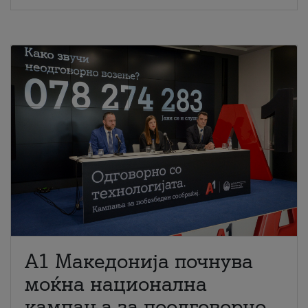
A1 Македонија почнува
моќна национална
кампања за поодговорно