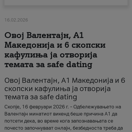
За нас
16.02.2026
#ПодобарОнлајн
Овој Валентајн, A1
Македонија и 6 скопски
кафулиња ја отворија
темата за safe dating
Овој Валентајн, A1 Македонија и 6
скопски кафулиња ја отворија
темата за safe dating
Скопје, 16 февруари 2026 г. – Одбележувањето на
Валентајн минатиот викенд беше причина А1 да
потсети дека, во време кога запознавањата се
почесто започнуваат онлајн, безбедноста треба да