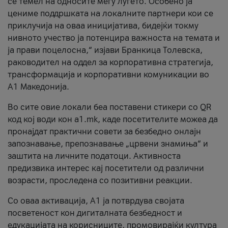
се темел на односите меѓу луѓето. Особено ја
цениме поддршката на локалните партнери кои се
приклучија на оваа иницијатива, бидејќи токму
нивното учество ја потенцира важноста на темата и
ја прави поцелосна,“ изјави Бранкица Толевска,
раководител на оддел за корпоративна стратегија,
трансформација и корпоративни комуникации во
А1 Македонија.
Во сите овие локали беа поставени стикери со QR
код кој води кон a1.mk, каде посетителите можеа да
пронајдат практични совети за безбедно онлајн
запознавање, препознавање „црвени знамиња“ и
заштита на личните податоци. Активноста
предизвика интерес кај посетители од различни
возрасти, проследена со позитивни реакции.
Со оваа активација, А1 ја потврдува својата
посветеност кон дигиталната безбедност и
едукацијата на корисниците, промовирајќи култура