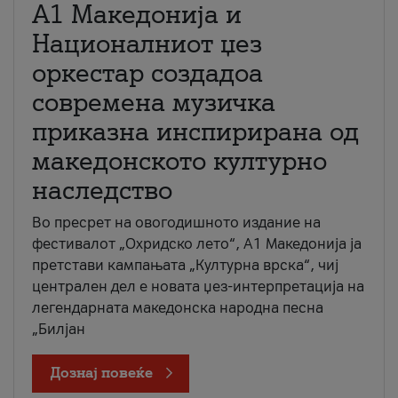
А1 Македонија и
Националниот џез
оркестар создадоа
современа музичка
приказна инспирирана од
македонското културно
наследство
Во пресрет на овогодишното издание на
фестивалот „Охридско лето“, А1 Македонија ја
претстави кампањата „Културна врска“, чиј
централен дел е новата џез-интерпретација на
легендарната македонска народна песна
„Билјан
Дознај повеќе