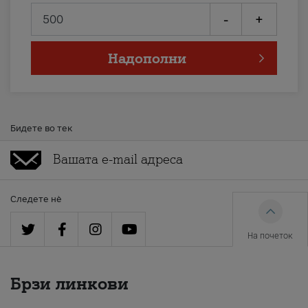
-
+
Надополни
Бидете во тек
Следете нè
На почеток
Брзи линкови