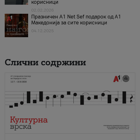
корисници
02.02.2026
Празничен A1 Net Sеf подарок од А1
Македонија за сите корисници
04.12.2025
Слични содржини