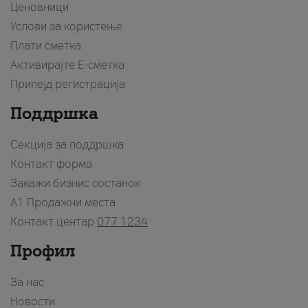
Ценовници
Услови за користење
Плати сметка
Активирајте Е-сметка
Припејд регистрација
Поддршка
Секција за поддршка
Контакт форма
Закажи бизнис состанок
A1 Продажни места
Контакт центар
077 1234
Профил
За нас
Новости