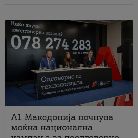
A1 Македонија почнува
моќна национална
кампања за поодговорно