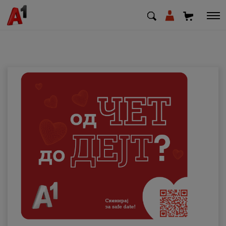
МК
EN
SQ
Приватни
Деловни
Поддршка
Надополни кредит
Плати сметка