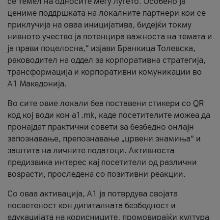
се темел на односите меѓу луѓето. Особено ја
цениме поддршката на локалните партнери кои се
приклучија на оваа иницијатива, бидејќи токму
нивното учество ја потенцира важноста на темата и
ја прави поцелосна,“ изјави Бранкица Толевска,
раководител на оддел за корпоративна стратегија,
трансформација и корпоративни комуникации во
А1 Македонија.
Во сите овие локали беа поставени стикери со QR
код кој води кон a1.mk, каде посетителите можеа да
пронајдат практични совети за безбедно онлајн
запознавање, препознавање „црвени знамиња“ и
заштита на личните податоци. Активноста
предизвика интерес кај посетители од различни
возрасти, проследена со позитивни реакции.
Со оваа активација, А1 ја потврдува својата
посветеност кон дигиталната безбедност и
едукацијата на корисниците, промовирајќи култура