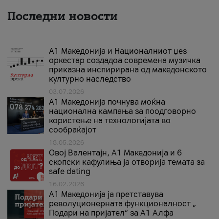
Последни новости
А1 Македонија и Националниот џез
оркестар создадоа современа музичка
приказна инспирирана од македонското
културно наследство
03.07.2026
A1 Македонија почнува моќна
национална кампања за поодговорно
користење на технологијата во
сообраќајот
18.05.2026
Овој Валентајн, A1 Македонија и 6
скопски кафулиња ја отворија темата за
safe dating
16.02.2026
А1 Македонија ја претставува
револуционерната функционалност „
Подари на пријател“ за А1 Алфа