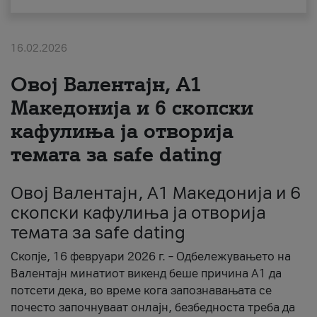
За нас
16.02.2026
#ПодобарОнлајн
Овој Валентајн, A1
Македонија и 6 скопски
кафулиња ја отворија
темата за safe dating
Овој Валентајн, A1 Македонија и 6
скопски кафулиња ја отворија
темата за safe dating
Скопје, 16 февруари 2026 г. – Одбележувањето на
Валентајн минатиот викенд беше причина А1 да
потсети дека, во време кога запознавањата се
почесто започнуваат онлајн, безбедноста треба да