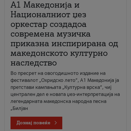
А1 Македонија и
Националниот џез
оркестар создадоа
современа музичка
приказна инспирирана од
македонското културно
наследство
Во пресрет на овогодишното издание на
фестивалот „Охридско лето“, А1 Македонија ја
претстави кампањата „Културна врска“, чиј
централен дел е новата џез-интерпретација на
легендарната македонска народна песна
„Билјан
Дознај повеќе