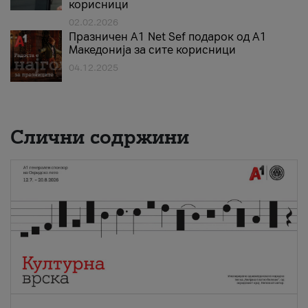
корисници
02.02.2026
Празничен A1 Net Sеf подарок од А1
Македонија за сите корисници
04.12.2025
Слични содржини