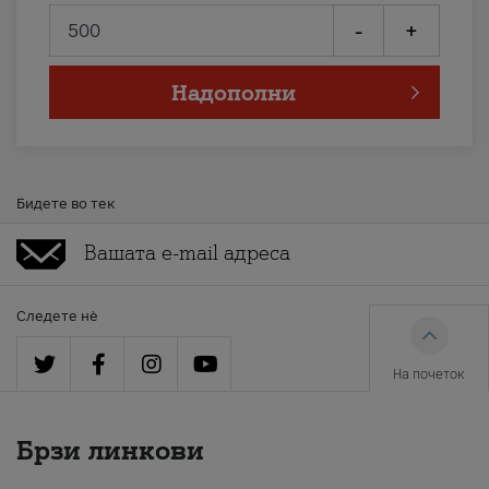
-
+
Надополни
Бидете во тек
Следете нè
На почеток
Брзи линкови