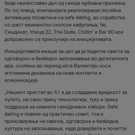
биде неизоставен дел од секоја љубовна приказна.
По тој повод, компанијата реализираше посебна
активација посветена на safe dating, во соработка
со шест еминентни скопски кафулиња, Че,
Синдикат, Улица 22, The Dude, Chillin’ и Bar 90 кои
доброволно се приклучија на иницијативата.
Иницијативата имаше за цел да ја подигне свеста за
одговорно и безбедно запознавање во дигиталната
ера, особено во период кога Валентајн носи
зголемена динамика на нови контакти и
комуникација.
„Нашиот пристап во А1 е да создадеме вредност за
луѓето, не само преку технологија, туку и преку
поддршка на нивните секојдневни избори. Safe
dating е повеќе од практичен совет, тоа е
промовирање на свесна, одговорна и безбедна
култура на запознавања, каде довербата и почитта