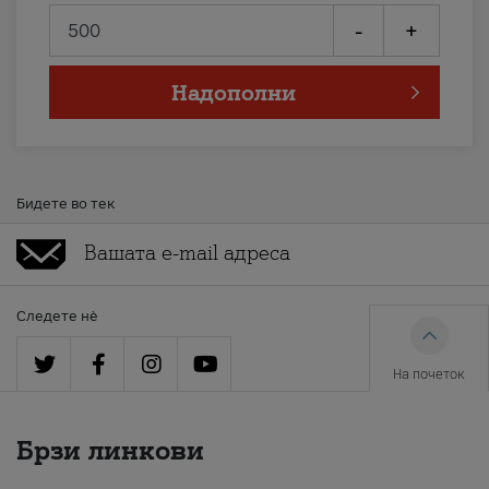
-
+
Надополни
Бидете во тек
Следете нè
На почеток
Брзи линкови