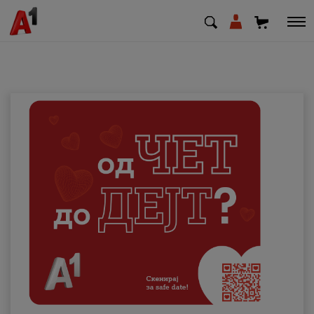
МК
EN
SQ
Приватни
Деловни
Поддршка
Надополни кредит
Плати сметка