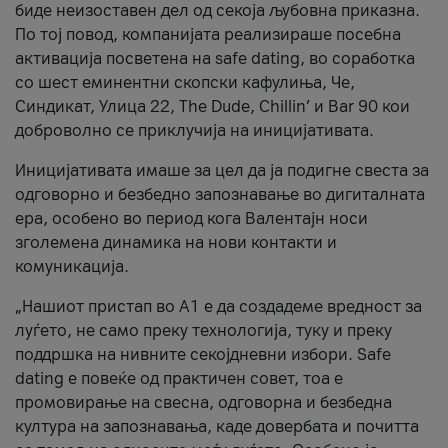
биде неизоставен дел од секоја љубовна приказна.
По тој повод, компанијата реализираше посебна
активација посветена на safe dating, во соработка
со шест еминентни скопски кафулиња, Че,
Синдикат, Улица 22, The Dude, Chillin’ и Bar 90 кои
доброволно се приклучија на иницијативата.
Иницијативата имаше за цел да ја подигне свеста за
одговорно и безбедно запознавање во дигиталната
ера, особено во период кога Валентајн носи
зголемена динамика на нови контакти и
комуникација.
„Нашиот пристап во А1 е да создадеме вредност за
луѓето, не само преку технологија, туку и преку
поддршка на нивните секојдневни избори. Safe
dating е повеќе од практичен совет, тоа е
промовирање на свесна, одговорна и безбедна
култура на запознавања, каде довербата и почитта