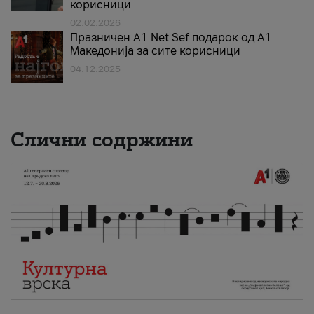
корисници
02.02.2026
Празничен A1 Net Sеf подарок од А1
Македонија за сите корисници
04.12.2025
Слични содржини