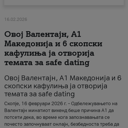
За нас
16.02.2026
#ПодобарОнлајн
Овој Валентајн, A1
Македонија и 6 скопски
кафулиња ја отворија
темата за safe dating
Овој Валентајн, A1 Македонија и 6
скопски кафулиња ја отворија
темата за safe dating
Скопје, 16 февруари 2026 г. – Одбележувањето на
Валентајн минатиот викенд беше причина А1 да
потсети дека, во време кога запознавањата се
почесто започнуваат онлајн, безбедноста треба да