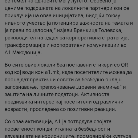
се темел на односите меѓу луѓето. Особено ја
цениме поддршката на локалните партнери кои се
приклучија на оваа иницијатива, бидејќи токму
нивното учество ја потенцира важноста на темата и
ја прави поцелосна,“ изјави Бранкица Толевска,
раководител на оддел за корпоративна стратегија,
трансформација и корпоративни комуникации во
А1 Македонија.
Во сите овие локали беа поставени стикери со QR
код кој води кон a1.mk, каде посетителите можеа да
пронајдат практични совети за безбедно онлајн
запознавање, препознавање „црвени знамиња“ и
заштита на личните податоци. Активноста
предизвика интерес кај посетители од различни
возрасти, проследена со позитивни реакции.
Со оваа активација, А1 ја потврдува својата
посветеност кон дигиталната безбедност и
едукацијата на корисниците, промовирајќи култура