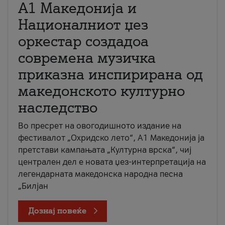
А1 Македонија и
Националниот џез
оркестар создадоа
современа музичка
приказна инспирирана од
македонското културно
наследство
Во пресрет на овогодишното издание на
фестивалот „Охридско лето“, А1 Македонија ја
претстави кампањата „Културна врска“, чиј
централен дел е новата џез-интерпретација на
легендарната македонска народна песна
„Билјан
Дознај повеќе