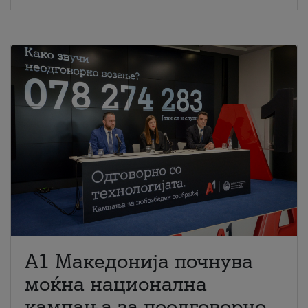
A1 Македонија почнува
моќна национална
кампања за поодговорно