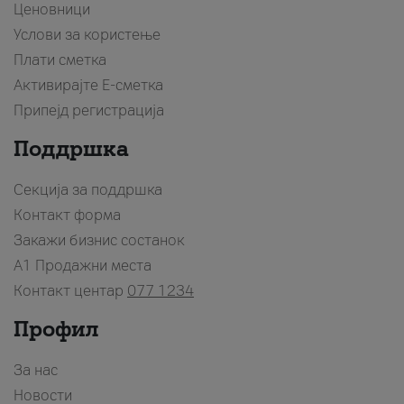
Ценовници
Услови за користење
Плати сметка
Активирајте Е-сметка
Припејд регистрација
Поддршка
Секција за поддршка
Контакт форма
Закажи бизнис состанок
A1 Продажни места
Контакт центар
077 1234
Профил
За нас
Новости