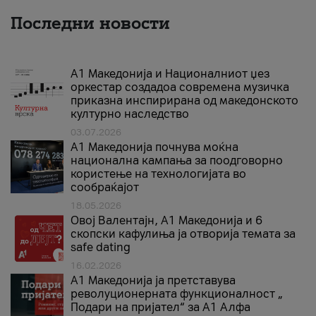
Последни новости
А1 Македонија и Националниот џез
оркестар создадоа современа музичка
приказна инспирирана од македонското
културно наследство
03.07.2026
A1 Македонија почнува моќна
национална кампања за поодговорно
користење на технологијата во
сообраќајот
18.05.2026
Овој Валентајн, A1 Македонија и 6
скопски кафулиња ја отворија темата за
safe dating
16.02.2026
А1 Македонија ја претставува
револуционерната функционалност „
Подари на пријател“ за А1 Алфа