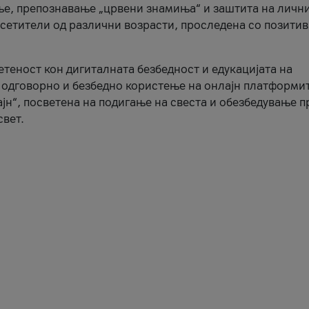
ње, препознавање „црвени знамиња“ и заштита на личн
осетители од различни возрасти, проследена со позити
ветеност кон дигиталната безбедност и едукацијата на
 одговорно и безбедно користење на онлајн платформит
јн“, посветена на подигање на свеста и обезбедување 
свет.