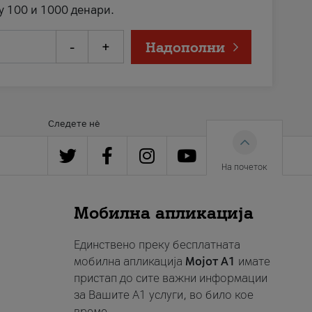
у 100 и 1000 денари.
-
+
Надополни
Следете нè
На почеток
Мобилна апликација
Единствено преку бесплатната
мобилна апликација
Мојот A1
имате
пристап до сите важни информации
за Вашите A1 услуги, во било кое
време.