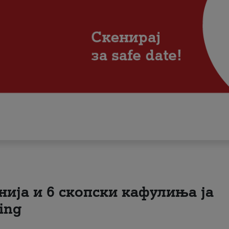
нија и 6 скопски кафулиња ја
ing