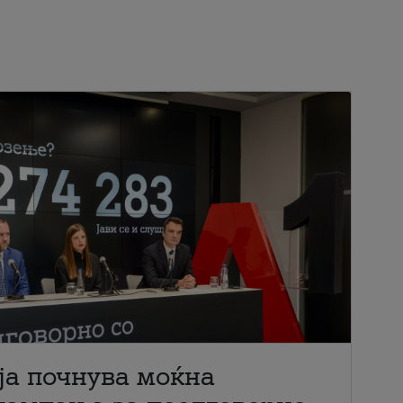
ја почнува моќна