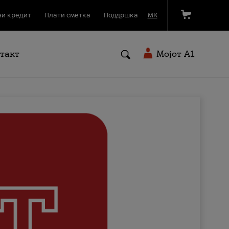
и кредит
Плати сметка
Поддршка
МК
такт
Мојот A1