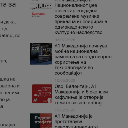
та за
Националниот џез
оркестар создадоа
современа музичка
приказна инспирирана
и дека,
од македонското
 од
културно наследство
ating, во
03.07.2026
A1 Македонија почнува
моќна национална
кампања за поодговорно
ера,
користење на
технологијата во
сообраќајот
ршка на
18.05.2026
говорна и
Овој Валентајн, A1
Македонија и 6 скопски
ја цениме
кафулиња ја отворија
во ја
темата за safe dating
за
16.02.2026
А1 Македонија ја
претставува
ронајдат
револуционерната