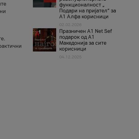
ите
функционалност „
Подари на пријател“ за
вни
А1 Алфа корисници
02.02.2026
Празничен A1 Net Sеf
подарок од А1
е.
Македонија за сите
практични
корисници
04.12.2025