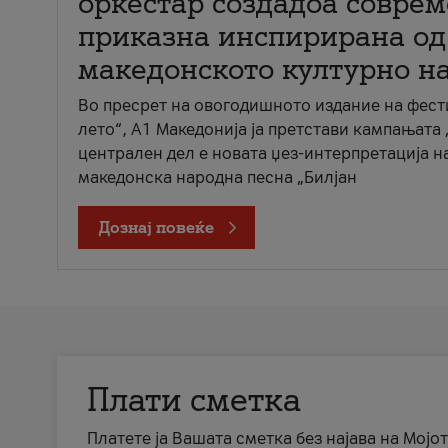
оркестар создадоа совре
приказна инспирирана од
македонското културно н
Во пресрет на овогодишното издание на фест
лето“, А1 Македонија ја претстави кампањата 
централен дел е новата џез-интерпретација н
македонска народна песна „Билјан
Дознај повеќе
Плати сметка
Платете ја Вашата сметка без најава на Мојот