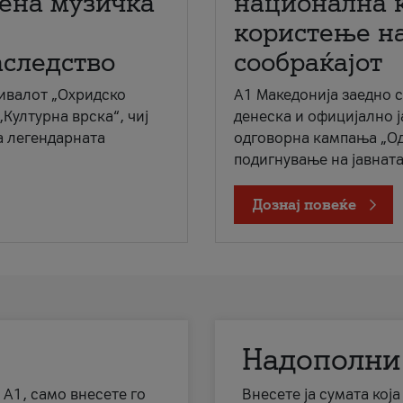
мена музичка
национална 
користење на
аследство
сообраќајот
ивалот „Охридско
A1 Македонија заедно 
„Културна врска“, чиј
денеска и официјално 
а легендарната
одговорна кампања „Од
подигнување на јавната 
Дознај повеќе
Надополни
 А1, само внесете го
Внесете ја сумата кој