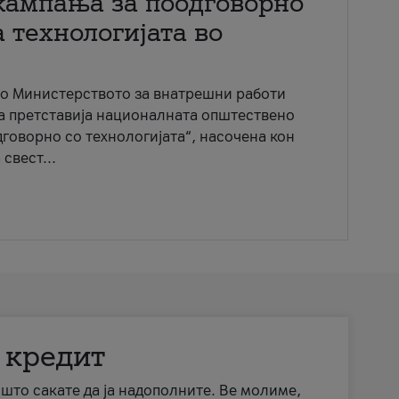
кампања за поодговорно
 технологијата во
со Министерството за внатрешни работи
ја претставија националната општествено
говорно со технологијата“, насочена кон
свест...
 кредит
а што сакате да ја надополните. Ве молиме,