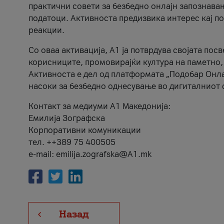
практични совети за безбедно онлајн запознава
податоци. Активноста предизвика интерес кај п
реакции.
Со оваа активација, А1 ја потврдува својата пос
корисниците, промовирајќи култура на паметно,
Активноста е дел од платформата „Подобар Онла
насоки за безбедно однесување во дигиталниот 
Контакт за медиуми А1 Македонија:
Емилија Зографска
Корпоративни комуникации
тел. ++389 75 400505
e-mail: emilija.zografska@A1.mk
Назад