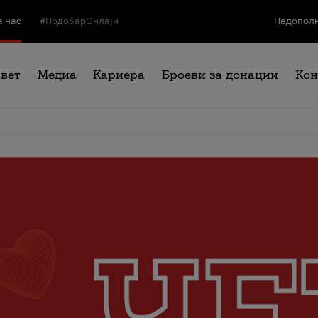
а нас
#ПодобарОнлајн
Надополн
свет
Медиа
Кариера
Броеви за донации
Кон