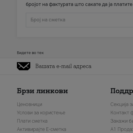
бројот на фактурата што сакате да ја платите
Број на сметка
Бидете во тек
Брзи линкови
Подд
Ценовници
Секција 
Услови за користење
Контакт 
Плати сметка
Закажи б
Активирајте Е-сметка
A1 Прода