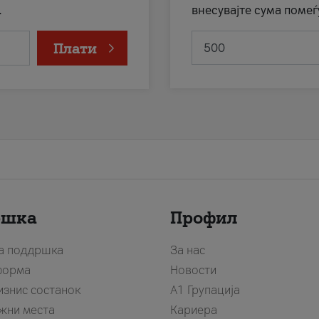
.
внесувајте сума помеѓ
Плати
ршка
Профил
за поддршка
За нас
форма
Новости
изнис состанок
А1 Групација
жни места
Кариера