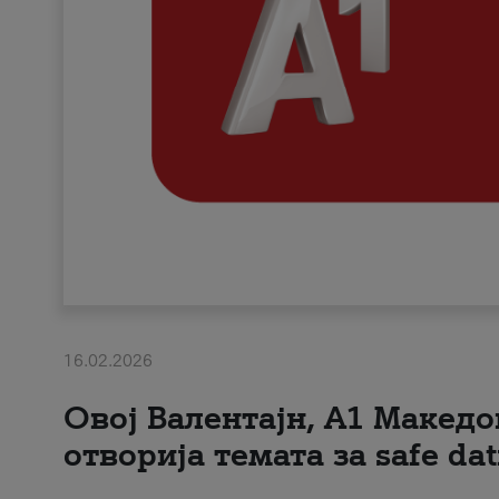
16.02.2026
Овој Валентајн, A1 Македо
отворија темата за safe dat