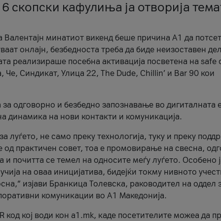
 6 скопски кафулиња ја отворија тема
а Валентајн минатиот викенд беше причина А1 да потсет
ваат онлајн, безбедноста треба да биде неизоставен дел
ата реализираше посебна активација посветена на safe d
е, Синдикат, Улица 22, The Dude, Chillin’ и Bar 90 кои
а за одговорно и безбедно запознавање во дигиталната 
на динамика на нови контакти и комуникација.
а луѓето, не само преку технологија, туку и преку подд
ќе од практичен совет, тоа е промовирање на свесна, од
а и почитта се темел на односите меѓу луѓето. Особено 
чија на оваа иницијатива, бидејќи токму нивното учест
сна,“ изјави Бранкица Толевска, раководител на оддел 
поративни комуникации во А1 Македонија.
R код кој води кон a1.mk, каде посетителите можеа да п