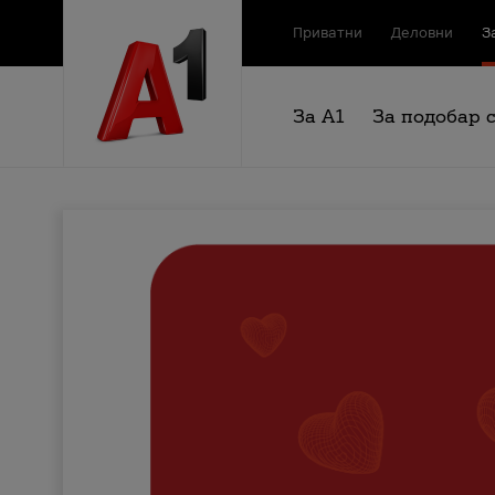
Приватни
Деловни
З
За А1
За подобар 