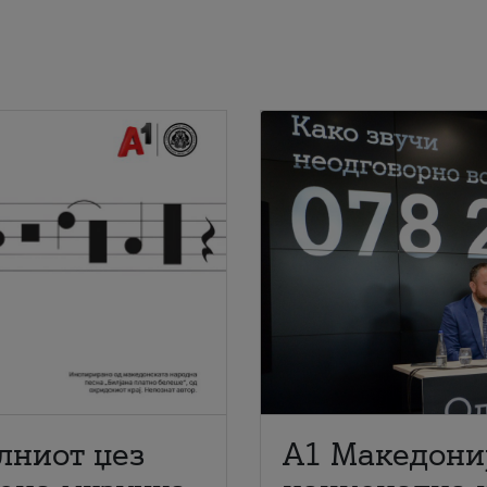
лниот џез
A1 Македони