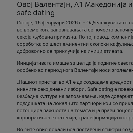
Овој Валентајн, A1 Македонија и
safe dating
Скопје, 16 февруари 2026 г. – Одбележувањето н
во време кога запознавањата се почесто започну
секоја љубовна приказна. По тој повод, компаниј
соработка со шест еминентни скопски кафулиња, Ч
доброволно се приклучија на иницијативата.
Иницијативата имаше за цел да ја подигне свест
особено во период кога Валентајн носи зголеме
„Нашиот пристап во А1 е да создадеме вредност з
нивните секојдневни избори. Safe dating е пове
безбедна култура на запознавања, каде довербат
поддршката на локалните партнери кои се приклу
потенцира важноста на темата и ја прави поцело
корпоративна стратегија, трансформација и кор
Во сите овие локали беа поставени стикери со Q