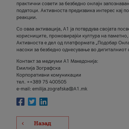
практични совети за безбедно онлајн запознава
податоци. Активноста предизвика интерес кај п
реакции.
Со оваа активација, А1 ја потврдува својата пос
корисниците, промовирајќи култура на паметно,
Активноста е дел од платформата „Подобар Онла
насоки за безбедно однесување во дигиталниот 
Контакт за медиуми А1 Македонија:
Емилија Зографска
Корпоративни комуникации
тел. ++389 75 400505
e-mail: emilija.zografska@A1.mk
Назад