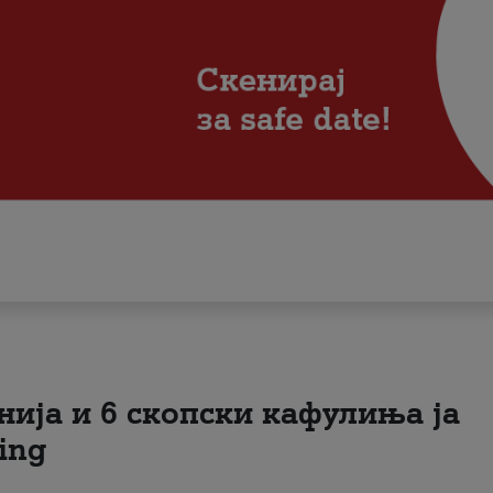
нија и 6 скопски кафулиња ја
ing