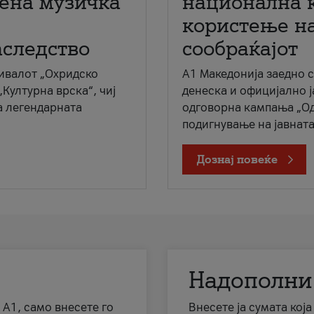
мена музичка
национална 
користење на
аследство
сообраќајот
ивалот „Охридско
A1 Македонија заедно 
„Културна врска“, чиј
денеска и официјално 
а легендарната
одговорна кампања „Од
подигнување на јавната 
Дознај повеќе
Надополни
 А1, само внесете го
Внесете ја сумата кој