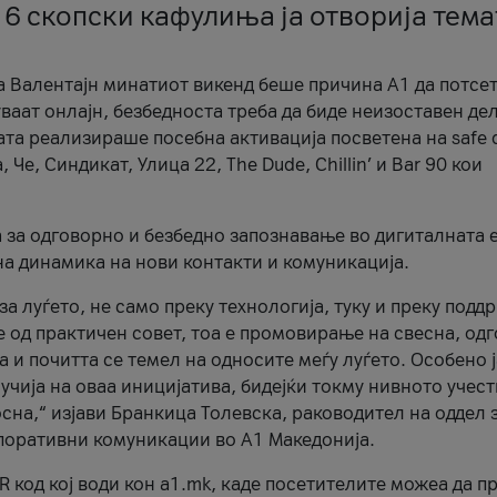
 6 скопски кафулиња ја отворија тема
а Валентајн минатиот викенд беше причина А1 да потсет
ваат онлајн, безбедноста треба да биде неизоставен дел
ата реализираше посебна активација посветена на safe d
е, Синдикат, Улица 22, The Dude, Chillin’ и Bar 90 кои
а за одговорно и безбедно запознавање во дигиталната 
на динамика на нови контакти и комуникација.
а луѓето, не само преку технологија, туку и преку подд
ќе од практичен совет, тоа е промовирање на свесна, од
а и почитта се темел на односите меѓу луѓето. Особено 
чија на оваа иницијатива, бидејќи токму нивното учест
сна,“ изјави Бранкица Толевска, раководител на оддел 
поративни комуникации во А1 Македонија.
R код кој води кон a1.mk, каде посетителите можеа да п