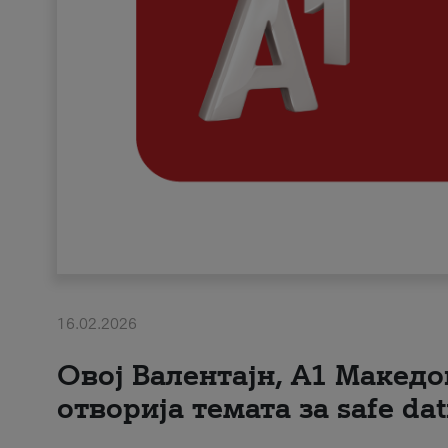
16.02.2026
Овој Валентајн, A1 Македо
отворија темата за safe dat