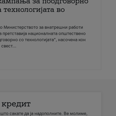
кампања за поодговорно
 технологијата во
со Министерството за внатрешни работи
ја претставија националната општествено
говорно со технологијата“, насочена кон
свест...
 кредит
а што сакате да ја надополните. Ве молиме,