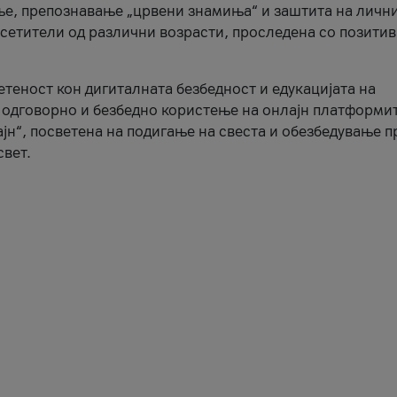
ње, препознавање „црвени знамиња“ и заштита на личн
осетители од различни возрасти, проследена со позити
ветеност кон дигиталната безбедност и едукацијата на
 одговорно и безбедно користење на онлајн платформит
јн“, посветена на подигање на свеста и обезбедување 
свет.