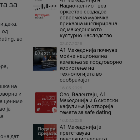
та за
Националниот џез
оркестар создадоа
современа музичка
приказна инспирирана
и дека,
од македонското
 од
културно наследство
ating, во
03.07.2026
A1 Македонија почнува
моќна национална
кампања за поодговорно
ера,
користење на
технологијата во
сообраќајот
ршка на
18.05.2026
говорна и
Овој Валентајн, A1
Македонија и 6 скопски
ја цениме
кафулиња ја отворија
во ја
темата за safe dating
за
16.02.2026
А1 Македонија ја
претставува
ронајдат
револуционерната