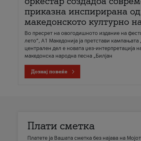
оркестар создадоа совре
приказна инспирирана од
македонското културно н
Во пресрет на овогодишното издание на фест
лето“, А1 Македонија ја претстави кампањата 
централен дел е новата џез-интерпретација н
македонска народна песна „Билјан
Дознај повеќе
Плати сметка
Платете ја Вашата сметка без најава на Мојот