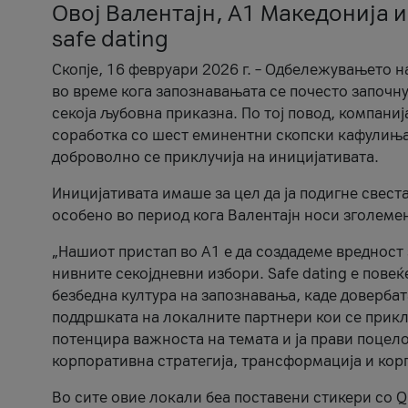
Овој Валентајн, A1 Македонија и
safe dating
Скопје, 16 февруари 2026 г. – Одбележувањето н
во време кога запознавањата се почесто започну
секоја љубовна приказна. По тој повод, компаниј
соработка со шест еминентни скопски кафулиња, Ч
доброволно се приклучија на иницијативата.
Иницијативата имаше за цел да ја подигне свест
особено во период кога Валентајн носи зголеме
„Нашиот пристап во А1 е да создадеме вредност з
нивните секојдневни избори. Safe dating е пове
безбедна култура на запознавања, каде довербат
поддршката на локалните партнери кои се приклу
потенцира важноста на темата и ја прави поцело
корпоративна стратегија, трансформација и кор
Во сите овие локали беа поставени стикери со Q