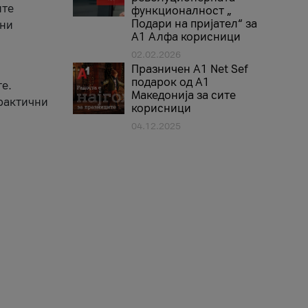
ите
функционалност „
Подари на пријател“ за
вни
А1 Алфа корисници
02.02.2026
Празничен A1 Net Sеf
подарок од А1
е.
Македонија за сите
практични
корисници
04.12.2025