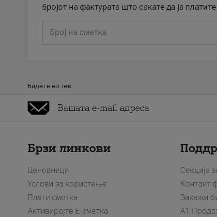
бројот на фактурата што сакате да ја платите
Број на сметка
Бидете во тек
Брзи линкови
Подд
Ценовници
Секција 
Услови за користење
Контакт 
Плати сметка
Закажи б
Активирајте Е-сметка
A1 Прода