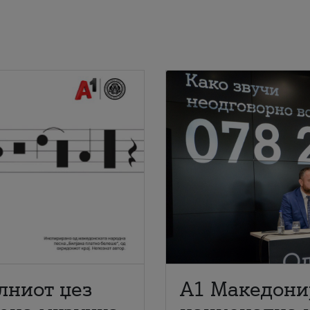
лниот џез
A1 Македони