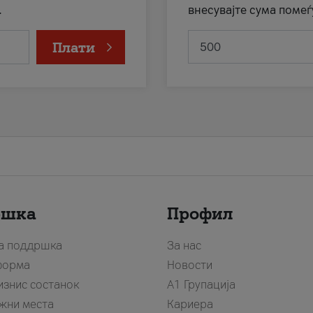
.
внесувајте сума помеѓ
Плати
ршка
Профил
за поддршка
За нас
форма
Новости
изнис состанок
А1 Групација
жни места
Кариера