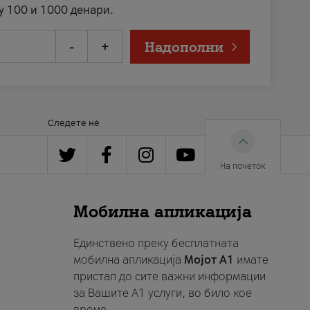
у 100 и 1000 денари.
-
+
Надополни
Следете нè
На почеток
Мобилна апликација
Единствено преку бесплатната
мобилна апликација
Мојот A1
имате
пристап до сите важни информации
за Вашите A1 услуги, во било кое
време.