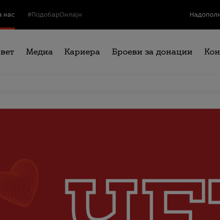
а нас
#ПодобарОнлајн
Надополн
свет
Медиа
Кариера
Броеви за донации
Кон