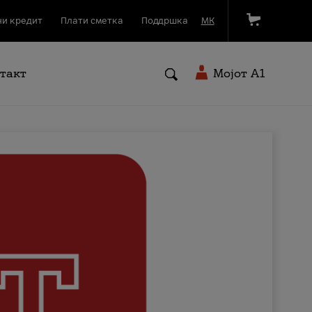
и кредит
Плати сметка
Поддршка
МК
такт
Мојот A1