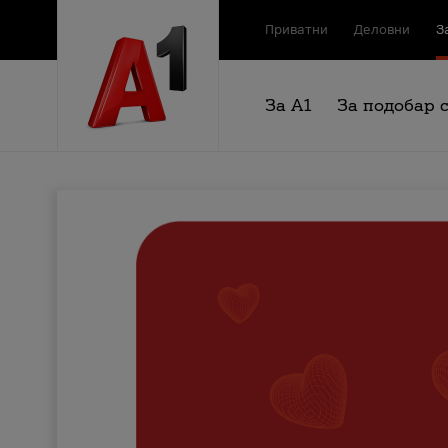
Приватни
Деловни
З
За А1
За подобар 