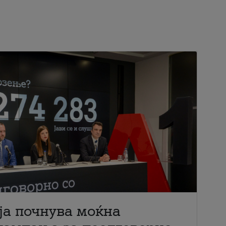
ја почнува моќна