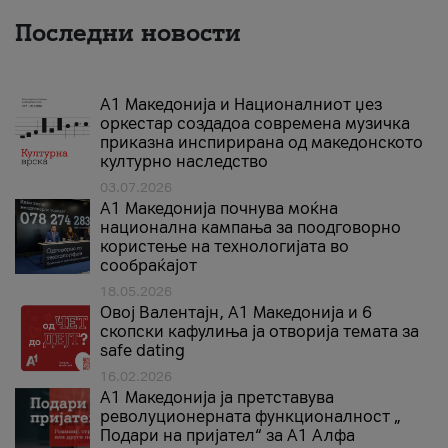
Последни новости
А1 Македонија и Националниот џез
оркестар создадоа современа музичка
приказна инспирирана од македонското
културно наследство
03.07.2026
A1 Македонија почнува моќна
национална кампања за поодговорно
користење на технологијата во
сообраќајот
18.05.2026
Овој Валентајн, A1 Македонија и 6
скопски кафулиња ја отворија темата за
safe dating
16.02.2026
А1 Македонија ја претставува
револуционерната функционалност „
Подари на пријател“ за А1 Алфа