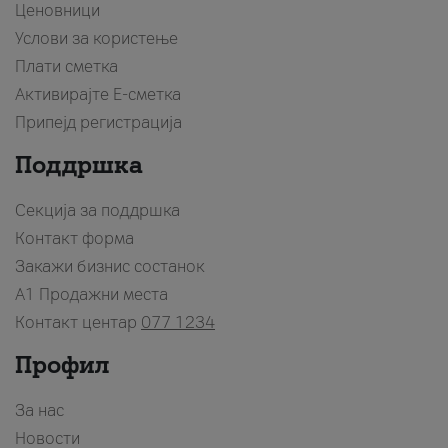
Ценовници
Услови за користење
Плати сметка
Активирајте Е-сметка
Припејд регистрација
Поддршка
Секција за поддршка
Контакт форма
Закажи бизнис состанок
A1 Продажни места
Контакт центар
077 1234
Профил
За нас
Новости