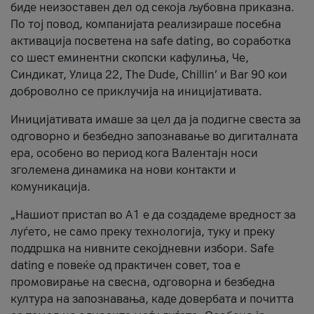
биде неизоставен дел од секоја љубовна приказна.
По тој повод, компанијата реализираше посебна
активација посветена на safe dating, во соработка
со шест еминентни скопски кафулиња, Че,
Синдикат, Улица 22, The Dude, Chillin’ и Bar 90 кои
доброволно се приклучија на иницијативата.
Иницијативата имаше за цел да ја подигне свеста за
одговорно и безбедно запознавање во дигиталната
ера, особено во период кога Валентајн носи
зголемена динамика на нови контакти и
комуникација.
„Нашиот пристап во А1 е да создадеме вредност за
луѓето, не само преку технологија, туку и преку
поддршка на нивните секојдневни избори. Safe
dating е повеќе од практичен совет, тоа е
промовирање на свесна, одговорна и безбедна
култура на запознавања, каде довербата и почитта