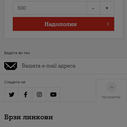
-
+
Надополни
Бидете во тек
Следете нè
На почеток
Брзи линкови