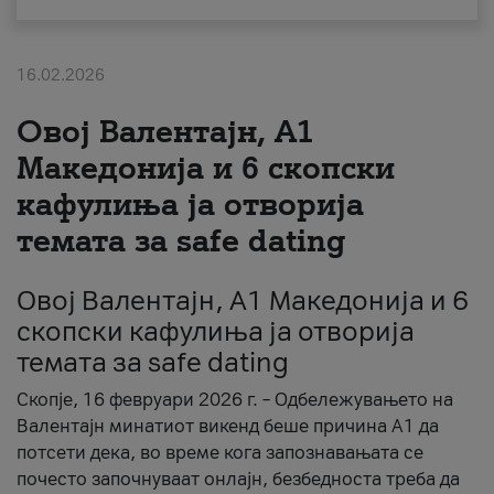
За нас
16.02.2026
#ПодобарОнлајн
Овој Валентајн, A1
Македонија и 6 скопски
кафулиња ја отворија
темата за safe dating
Овој Валентајн, A1 Македонија и 6
скопски кафулиња ја отворија
темата за safe dating
Скопје, 16 февруари 2026 г. – Одбележувањето на
Валентајн минатиот викенд беше причина А1 да
потсети дека, во време кога запознавањата се
почесто започнуваат онлајн, безбедноста треба да