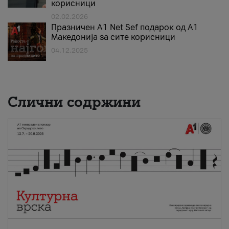
корисници
02.02.2026
Празничен A1 Net Sеf подарок од А1
Македонија за сите корисници
04.12.2025
Слични содржини