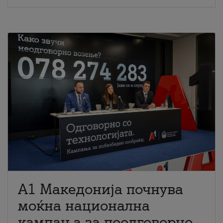
A1 Македонија почнува
моќна национална
кампања за поодговорно