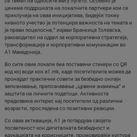
се темел на односите меѓу луѓето. Особено ја
цениме поддршката на локалните партнери кои се
приклучија на оваа иницијатива, бидејќи токму
нивното учество ја потенцира важноста на темата и
ја прави поцелосна,“ изјави Бранкица Толевска,
раководител на оддел за корпоративна стратегија,
трансформација и корпоративни комуникации во
А1 Македонија.
Во сите овие локали беа поставени стикери со QR
код кој води кон a1.mk, каде посетителите можеа да
пронајдат практични совети за безбедно онлајн
запознавање, препознавање „црвени знамиња“ и
заштита на личните податоци. Активноста
предизвика интерес кај посетители од различни
возрасти, проследена со позитивни реакции.
Со оваа активација, А1 ја потврдува својата
посветеност кон дигиталната безбедност и
едукацијата на корисниците, промовирајќи култура