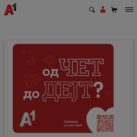
МК
EN
SQ
Приватни
Деловни
Поддршка
Надополни кредит
Плати сметка