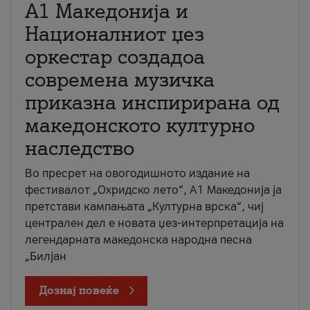
А1 Македонија и
Националниот џез
оркестар создадоа
современа музичка
приказна инспирирана од
македонското културно
наследство
Во пресрет на овогодишното издание на
фестивалот „Охридско лето“, А1 Македонија ја
претстави кампањата „Културна врска“, чиј
централен дел е новата џез-интерпретација на
легендарната македонска народна песна
„Билјан
Дознај повеќе