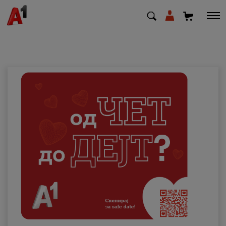
МК
EN
SQ
Приватни
Деловни
Поддршка
Надополни кредит
Плати сметка