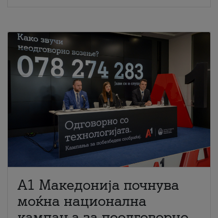
A1 Македонија почнува
моќна национална
кампања за поодговорно