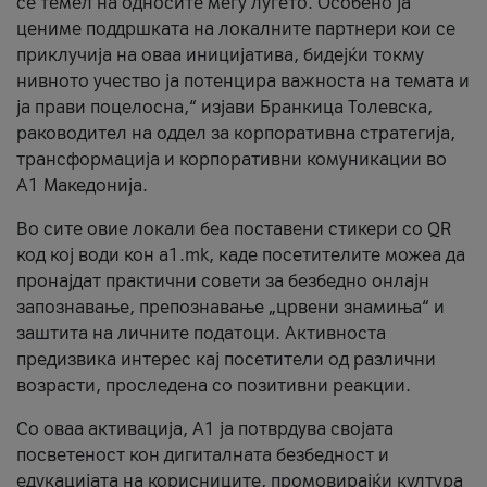
се темел на односите меѓу луѓето. Особено ја
цениме поддршката на локалните партнери кои се
приклучија на оваа иницијатива, бидејќи токму
нивното учество ја потенцира важноста на темата и
ја прави поцелосна,“ изјави Бранкица Толевска,
раководител на оддел за корпоративна стратегија,
трансформација и корпоративни комуникации во
А1 Македонија.
Во сите овие локали беа поставени стикери со QR
код кој води кон a1.mk, каде посетителите можеа да
пронајдат практични совети за безбедно онлајн
запознавање, препознавање „црвени знамиња“ и
заштита на личните податоци. Активноста
предизвика интерес кај посетители од различни
возрасти, проследена со позитивни реакции.
Со оваа активација, А1 ја потврдува својата
посветеност кон дигиталната безбедност и
едукацијата на корисниците, промовирајќи култура