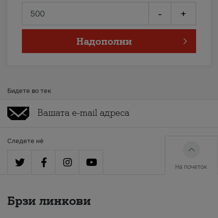
-
+
Надополни
Бидете во тек
Следете нè
На почеток
Брзи линкови