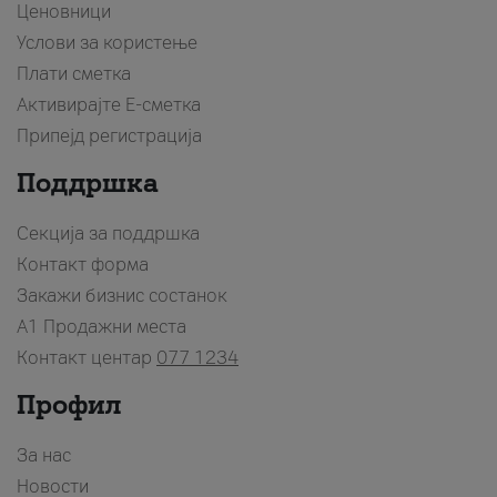
Ценовници
Услови за користење
Плати сметка
Активирајте Е-сметка
Припејд регистрација
Поддршка
Секција за поддршка
Контакт форма
Закажи бизнис состанок
A1 Продажни места
Контакт центар
077 1234
Профил
За нас
Новости