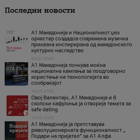
Последни новости
А1 Македонија и Националниот џез
оркестар создадоа современа музичка
приказна инспирирана од македонското
културно наследство
03.07.2026
A1 Македонија почнува моќна
национална кампања за поодговорно
користење на технологијата во
сообраќајот
18.05.2026
Овој Валентајн, A1 Македонија и 6
скопски кафулиња ја отворија темата за
safe dating
16.02.2026
А1 Македонија ја претставува
револуционерната функционалност „
Подари на пријател“ за А1 Алфа