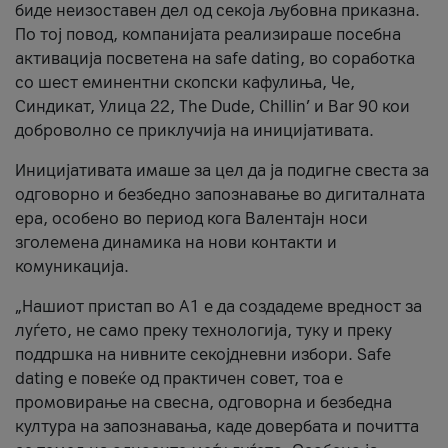
биде неизоставен дел од секоја љубовна приказна.
По тој повод, компанијата реализираше посебна
активација посветена на safe dating, во соработка
со шест еминентни скопски кафулиња, Че,
Синдикат, Улица 22, The Dude, Chillin’ и Bar 90 кои
доброволно се приклучија на иницијативата.
Иницијативата имаше за цел да ја подигне свеста за
одговорно и безбедно запознавање во дигиталната
ера, особено во период кога Валентајн носи
зголемена динамика на нови контакти и
комуникација.
„Нашиот пристап во А1 е да создадеме вредност за
луѓето, не само преку технологија, туку и преку
поддршка на нивните секојдневни избори. Safe
dating е повеќе од практичен совет, тоа е
промовирање на свесна, одговорна и безбедна
култура на запознавања, каде довербата и почитта