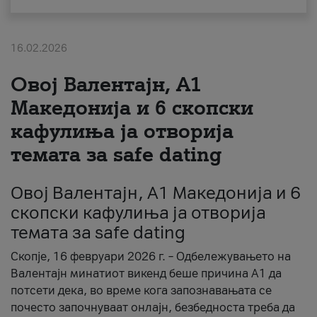
За нас
16.02.2026
#ПодобарОнлајн
Овој Валентајн, A1
Македонија и 6 скопски
кафулиња ја отворија
темата за safe dating
Овој Валентајн, A1 Македонија и 6
скопски кафулиња ја отворија
темата за safe dating
Скопје, 16 февруари 2026 г. – Одбележувањето на
Валентајн минатиот викенд беше причина А1 да
потсети дека, во време кога запознавањата се
почесто започнуваат онлајн, безбедноста треба да