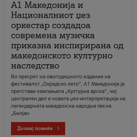
А1 Македонија и
Националниот џез
оркестар создадоа
современа музичка
приказна инспирирана од
македонското културно
наследство
Во пресрет на овогодишното издание на
фестивалот „Охридско лето“, А1 Македонија ја
претстави кампањата „Културна врска“, чиј
централен дел е новата џез-интерпретација на
легендарната македонска народна песна
„Билјан
Дознај повеќе