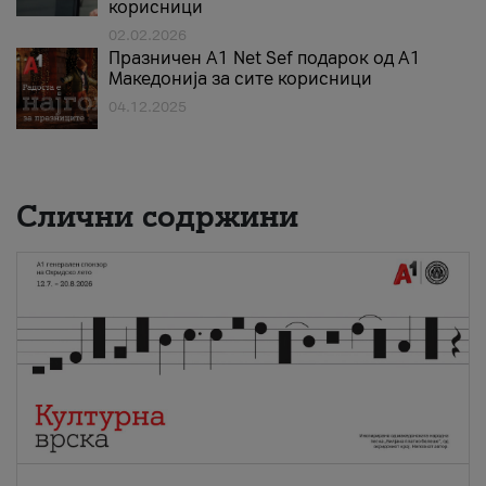
корисници
02.02.2026
Празничен A1 Net Sеf подарок од А1
Македонија за сите корисници
04.12.2025
Слични содржини