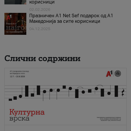
корисници
02.02.2026
Празничен A1 Net Sеf подарок од А1
Македонија за сите корисници
04.12.2025
Слични содржини