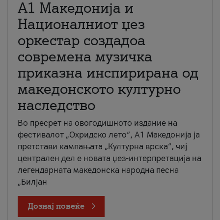
А1 Македонија и
Националниот џез
оркестар создадоа
современа музичка
приказна инспирирана од
македонското културно
наследство
Во пресрет на овогодишното издание на
фестивалот „Охридско лето“, А1 Македонија ја
претстави кампањата „Културна врска“, чиј
централен дел е новата џез-интерпретација на
легендарната македонска народна песна
„Билјан
Дознај повеќе