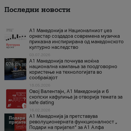
Последни новости
А1 Македонија и Националниот џез
оркестар создадоа современа музичка
приказна инспирирана од македонското
културно наследство
03.07.2026
A1 Македонија почнува моќна
национална кампања за поодговорно
користење на технологијата во
сообраќајот
18.05.2026
Овој Валентајн, A1 Македонија и 6
скопски кафулиња ја отворија темата за
safe dating
16.02.2026
А1 Македонија ја претставува
револуционерната функционалност „
Подари на пријател“ за А1 Алфа