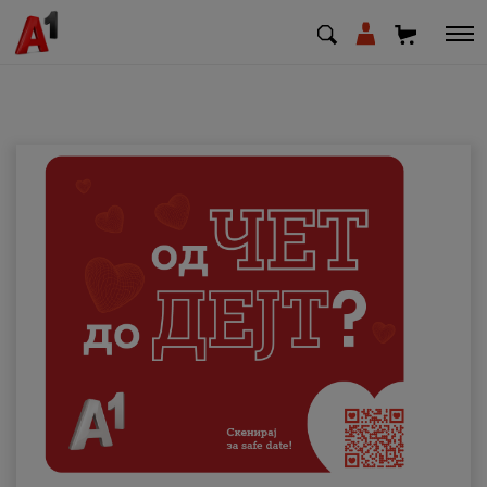
МК
EN
SQ
Приватни
Деловни
Поддршка
Надополни кредит
Плати сметка