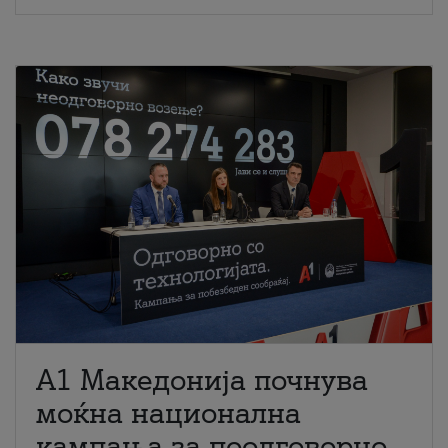
A1 Македонија почнува
моќна национална
кампања за поодговорно