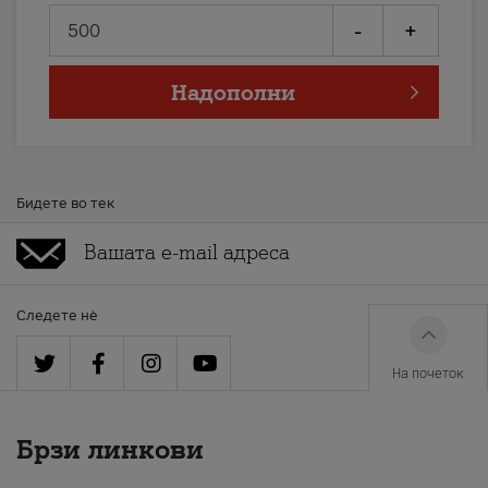
-
+
Надополни
Бидете во тек
Следете нè
На почеток
Брзи линкови