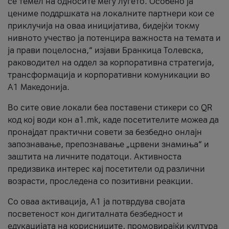
се темел на односите меѓу луѓето. Особено ја
цениме поддршката на локалните партнери кои се
приклучија на оваа иницијатива, бидејќи токму
нивното учество ја потенцира важноста на темата и
ја прави поцелосна,“ изјави Бранкица Толевска,
раководител на оддел за корпоративна стратегија,
трансформација и корпоративни комуникации во
А1 Македонија.
Во сите овие локали беа поставени стикери со QR
код кој води кон a1.mk, каде посетителите можеа да
пронајдат практични совети за безбедно онлајн
запознавање, препознавање „црвени знамиња“ и
заштита на личните податоци. Активноста
предизвика интерес кај посетители од различни
возрасти, проследена со позитивни реакции.
Со оваа активација, А1 ја потврдува својата
посветеност кон дигиталната безбедност и
едукацијата на корисниците, промовирајќи култура