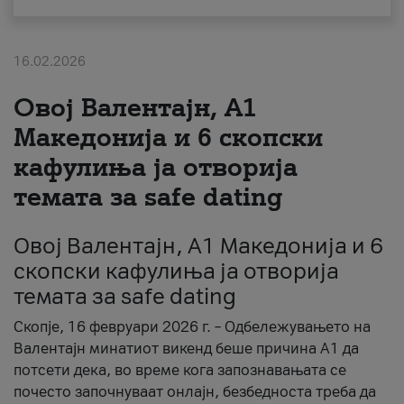
За нас
16.02.2026
#ПодобарОнлајн
Овој Валентајн, A1
Македонија и 6 скопски
кафулиња ја отворија
темата за safe dating
Овој Валентајн, A1 Македонија и 6
скопски кафулиња ја отворија
темата за safe dating
Скопје, 16 февруари 2026 г. – Одбележувањето на
Валентајн минатиот викенд беше причина А1 да
потсети дека, во време кога запознавањата се
почесто започнуваат онлајн, безбедноста треба да