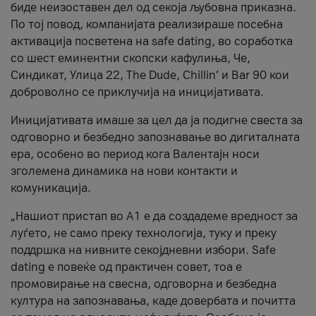
биде неизоставен дел од секоја љубовна приказна.
По тој повод, компанијата реализираше посебна
активација посветена на safe dating, во соработка
со шест еминентни скопски кафулиња, Че,
Синдикат, Улица 22, The Dude, Chillin’ и Bar 90 кои
доброволно се приклучија на иницијативата.
Иницијативата имаше за цел да ја подигне свеста за
одговорно и безбедно запознавање во дигиталната
ера, особено во период кога Валентајн носи
зголемена динамика на нови контакти и
комуникација.
„Нашиот пристап во А1 е да создадеме вредност за
луѓето, не само преку технологија, туку и преку
поддршка на нивните секојдневни избори. Safe
dating е повеќе од практичен совет, тоа е
промовирање на свесна, одговорна и безбедна
култура на запознавања, каде довербата и почитта