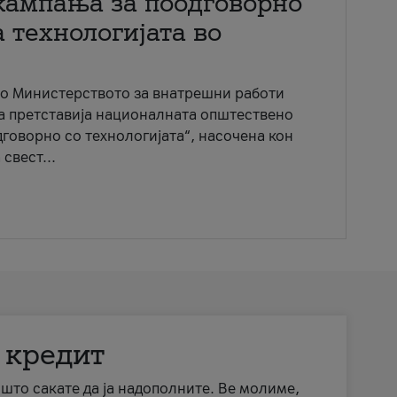
кампања за поодговорно
 технологијата во
со Министерството за внатрешни работи
ја претставија националната општествено
говорно со технологијата“, насочена кон
свест...
 кредит
а што сакате да ја надополните. Ве молиме,