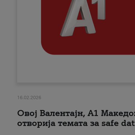
16.02.2026
Овој Валентајн, A1 Македо
отворија темата за safe dat