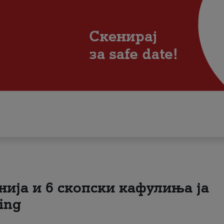
нија и 6 скопски кафулиња ја
ing