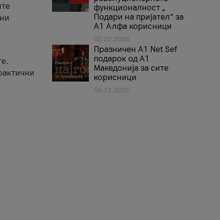
ите
функционалност „
Подари на пријател“ за
вни
А1 Алфа корисници
02.02.2026
Празничен A1 Net Sеf
подарок од А1
е.
Македонија за сите
практични
корисници
04.12.2025