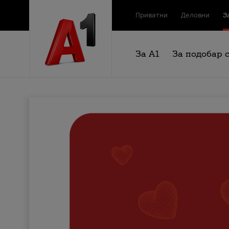
Приватни
Деловни
З
За А1
За подобар 