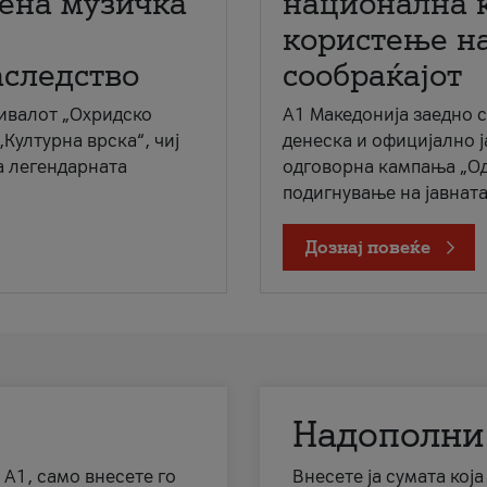
мена музичка
национална 
користење на
аследство
сообраќајот
ивалот „Охридско
A1 Македонија заедно 
„Културна врска“, чиј
денеска и официјално 
а легендарната
одговорна кампања „Од
подигнување на јавната 
Дознај повеќе
Надополни
 А1, само внесете го
Внесете ја сумата кој