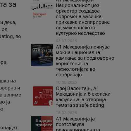
та за
Националниот џез
оркестар создадоа
современа музичка
приказна инспирирана
и дека,
од македонското
 од
културно наследство
ating, во
03.07.2026
A1 Македонија почнува
моќна национална
кампања за поодговорно
ера,
користење на
технологијата во
сообраќајот
ршка на
18.05.2026
говорна и
Овој Валентајн, A1
Македонија и 6 скопски
ја цениме
кафулиња ја отворија
во ја
темата за safe dating
за
16.02.2026
А1 Македонија ја
претставува
ронајдат
револуционерната