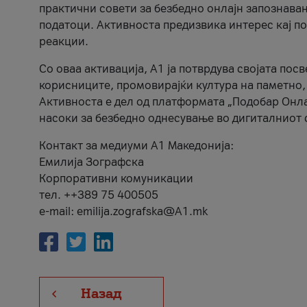
практични совети за безбедно онлајн запознава
податоци. Активноста предизвика интерес кај п
реакции.
Со оваа активација, А1 ја потврдува својата пос
корисниците, промовирајќи култура на паметно,
Активноста е дел од платформата „Подобар Онла
насоки за безбедно однесување во дигиталниот 
Контакт за медиуми А1 Македонија:
Емилија Зографска
Корпоративни комуникации
тел. ++389 75 400505
e-mail: emilija.zografska@A1.mk
Назад