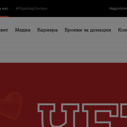
а нас
#ПодобарОнлајн
Надополн
свет
Медиа
Кариера
Броеви за донации
Кон