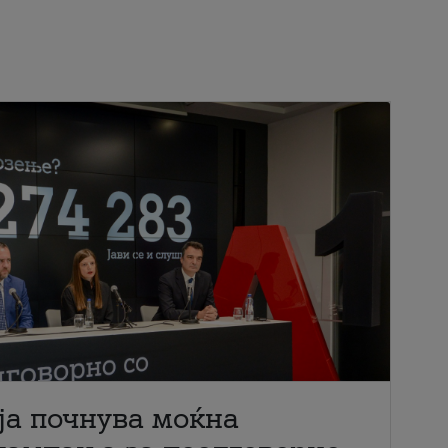
ја почнува моќна