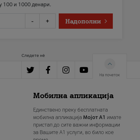
у 100 и 1000 денари.
-
+
Надополни
Следете нè
На почеток
Мобилна апликација
Единствено преку бесплатната
мобилна апликација
Мојот A1
имате
пристап до сите важни информации
за Вашите A1 услуги, во било кое
време.