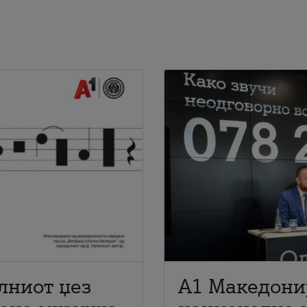
лниот џез
A1 Македони