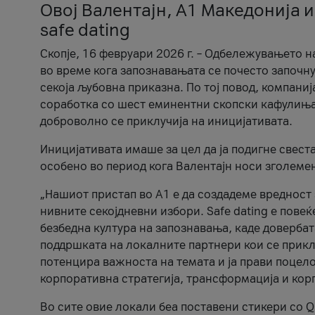
Овој Валентајн, A1 Македонија и
safe dating
Скопје, 16 февруари 2026 г. – Одбележувањето н
во време кога запознавањата се почесто започну
секоја љубовна приказна. По тој повод, компаниј
соработка со шест еминентни скопски кафулиња, Ч
доброволно се приклучија на иницијативата.
Иницијативата имаше за цел да ја подигне свест
особено во период кога Валентајн носи зголеме
„Нашиот пристап во А1 е да создадеме вредност з
нивните секојдневни избори. Safe dating е пове
безбедна култура на запознавања, каде довербат
поддршката на локалните партнери кои се приклу
потенцира важноста на темата и ја прави поцело
корпоративна стратегија, трансформација и кор
Во сите овие локали беа поставени стикери со Q