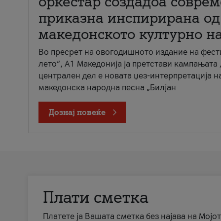
оркестар создадоа совре
приказна инспирирана од
македонското културно н
Во пресрет на овогодишното издание на фест
лето“, А1 Македонија ја претстави кампањата 
централен дел е новата џез-интерпретација н
македонска народна песна „Билјан
Дознај повеќе
Плати сметка
Платете ја Вашата сметка без најава на Мојот