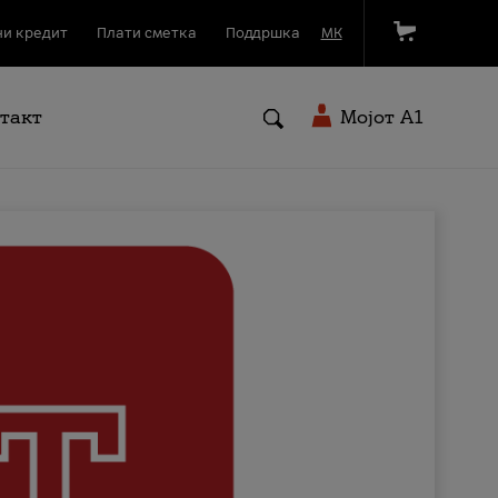
и кредит
Плати сметка
Поддршка
МК
такт
Мојот A1