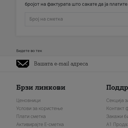
бројот на фактурата што сакате да ја платите
Број на сметка
Бидете во тек
Брзи линкови
Подд
Ценовници
Секција 
Услови за користење
Контакт 
Плати сметка
Закажи б
Активирајте Е-сметка
A1 Прода