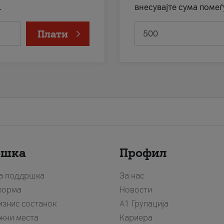
.
внесувајте сума помеѓ
Плати
ршка
Профил
за поддршка
За нас
форма
Новости
изнис состанок
А1 Групација
жни места
Кариера