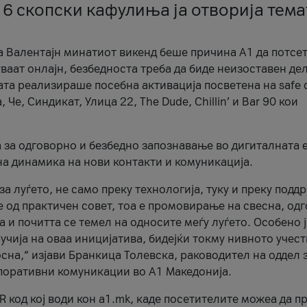
 6 скопски кафулиња ја отворија тема
а Валентајн минатиот викенд беше причина А1 да потсет
ваат онлајн, безбедноста треба да биде неизоставен дел
ата реализираше посебна активација посветена на safe d
е, Синдикат, Улица 22, The Dude, Chillin’ и Bar 90 кои
а за одговорно и безбедно запознавање во дигиталната 
на динамика на нови контакти и комуникација.
а луѓето, не само преку технологија, туку и преку подд
ќе од практичен совет, тоа е промовирање на свесна, од
а и почитта се темел на односите меѓу луѓето. Особено 
чија на оваа иницијатива, бидејќи токму нивното учест
сна,“ изјави Бранкица Толевска, раководител на оддел 
поративни комуникации во А1 Македонија.
R код кој води кон a1.mk, каде посетителите можеа да п