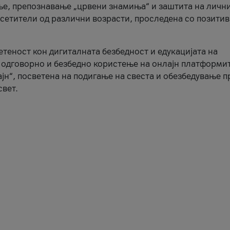
ње, препознавање „црвени знамиња“ и заштита на личн
осетители од различни возрасти, проследена со позити
ветеност кон дигиталната безбедност и едукацијата на
 одговорно и безбедно користење на онлајн платформит
јн“, посветена на подигање на свеста и обезбедување 
свет.