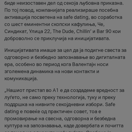
биде неизоставен дел од секоја љубовна приказна.
По тој повод, компанијата реализираше посебна
активација посветена на safe dating, во соработка
со шест еминентни скопски кафулиња, Че,
Синдикат, Улица 22, The Dude, Chillin’ и Bar 90 кои
доброволно се приклучија на иницијативата.
Иницијативата имаше за цел да ја подигне свеста за
одговорно и безбедно запознавање во дигиталната
ера, особено во период кога Валентајн носи
зголемена динамика на нови контакти и
комуникација.
„Нашиот пристап во А1 е да создадеме вредност за
луѓето, не само преку технологија, туку и преку
поддршка на нивните секојдневни избори. Safe
dating е повеќе од практичен совет, тоа е
промовирање на свесна, одговорна и безбедна
култура на запознавања, каде довербата и почитта