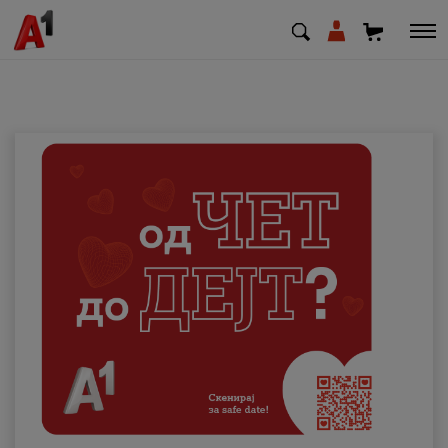
МК
EN
SQ
Приватни
Деловни
Поддршка
Надополни кредит
Плати сметка