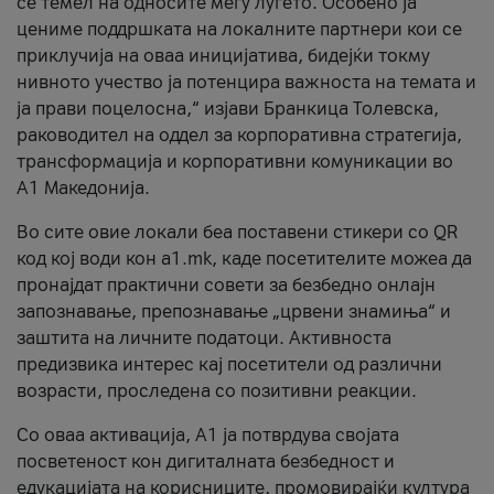
се темел на односите меѓу луѓето. Особено ја
цениме поддршката на локалните партнери кои се
приклучија на оваа иницијатива, бидејќи токму
нивното учество ја потенцира важноста на темата и
ја прави поцелосна,“ изјави Бранкица Толевска,
раководител на оддел за корпоративна стратегија,
трансформација и корпоративни комуникации во
А1 Македонија.
Во сите овие локали беа поставени стикери со QR
код кој води кон a1.mk, каде посетителите можеа да
пронајдат практични совети за безбедно онлајн
запознавање, препознавање „црвени знамиња“ и
заштита на личните податоци. Активноста
предизвика интерес кај посетители од различни
возрасти, проследена со позитивни реакции.
Со оваа активација, А1 ја потврдува својата
посветеност кон дигиталната безбедност и
едукацијата на корисниците, промовирајќи култура