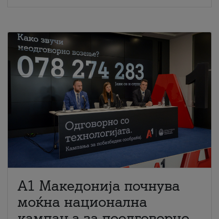
A1 Македонија почнува
моќна национална
кампања за поодговорно