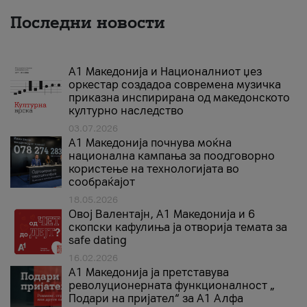
Последни новости
А1 Македонија и Националниот џез
оркестар создадоа современа музичка
приказна инспирирана од македонското
културно наследство
03.07.2026
A1 Македонија почнува моќна
национална кампања за поодговорно
користење на технологијата во
сообраќајот
18.05.2026
Овој Валентајн, A1 Македонија и 6
скопски кафулиња ја отворија темата за
safe dating
16.02.2026
А1 Македонија ја претставува
револуционерната функционалност „
Подари на пријател“ за А1 Алфа