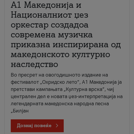
А1 Македонија и
Националниот џез
оркестар создадоа
современа музичка
приказна инспирирана од
македонското културно
наследство
Во пресрет на овогодишното издание на
фестивалот „Охридско лето“, А1 Македонија ја
претстави кампањата „Културна врска“, чиј
централен дел е новата џез-интерпретација на
легендарната македонска народна песна
„Билјан
Дознај повеќе