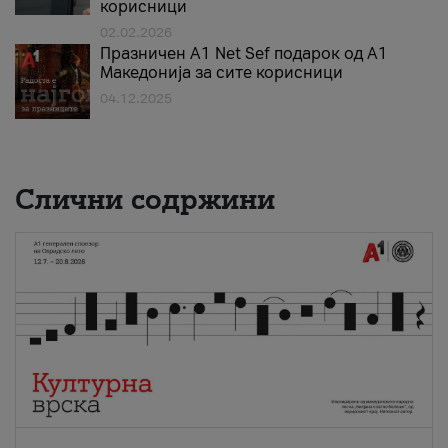
корисници
02.02.2026
Празничен A1 Net Sеf подарок од А1
Македонија за сите корисници
04.12.2025
Слични содржини