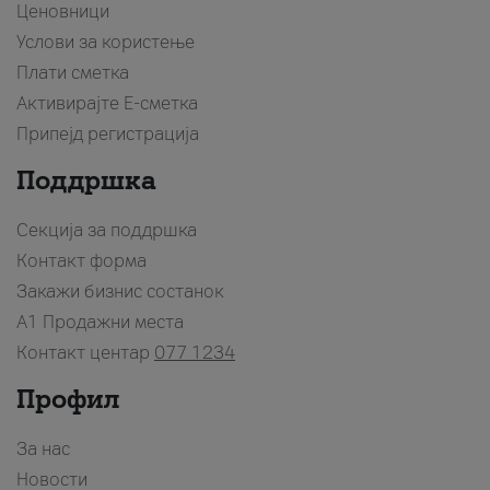
Ценовници
Услови за користење
Плати сметка
Активирајте Е-сметка
Припејд регистрација
Поддршка
Секција за поддршка
Контакт форма
Закажи бизнис состанок
A1 Продажни места
Контакт центар
077 1234
Профил
За нас
Новости