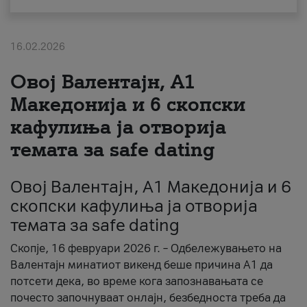
За нас
16.02.2026
#ПодобарОнлајн
Овој Валентајн, A1
Македонија и 6 скопски
кафулиња ја отворија
темата за safe dating
Овој Валентајн, A1 Македонија и 6
скопски кафулиња ја отворија
темата за safe dating
Скопје, 16 февруари 2026 г. – Одбележувањето на
Валентајн минатиот викенд беше причина А1 да
потсети дека, во време кога запознавањата се
почесто започнуваат онлајн, безбедноста треба да