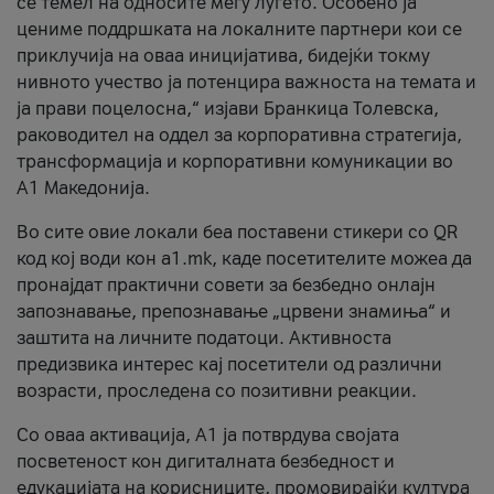
се темел на односите меѓу луѓето. Особено ја
цениме поддршката на локалните партнери кои се
приклучија на оваа иницијатива, бидејќи токму
нивното учество ја потенцира важноста на темата и
ја прави поцелосна,“ изјави Бранкица Толевска,
раководител на оддел за корпоративна стратегија,
трансформација и корпоративни комуникации во
А1 Македонија.
Во сите овие локали беа поставени стикери со QR
код кој води кон a1.mk, каде посетителите можеа да
пронајдат практични совети за безбедно онлајн
запознавање, препознавање „црвени знамиња“ и
заштита на личните податоци. Активноста
предизвика интерес кај посетители од различни
возрасти, проследена со позитивни реакции.
Со оваа активација, А1 ја потврдува својата
посветеност кон дигиталната безбедност и
едукацијата на корисниците, промовирајќи култура