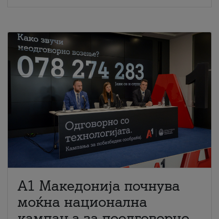
A1 Македонија почнува
моќна национална
кампања за поодговорно