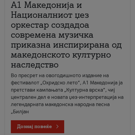
А1 Македонија и
Националниот џез
оркестар создадоа
современа музичка
приказна инспирирана од
македонското културно
наследство
Во пресрет на овогодишното издание на
фестивалот „Охридско лето“, А1 Македонија ја
претстави кампањата „Културна врска“, чиј
централен дел е новата џез-интерпретација на
легендарната македонска народна песна
„Билјан
Дознај повеќе