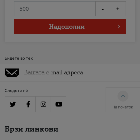
-
+
Надополни
Бидете во тек
Следете нè
На почеток
Брзи линкови