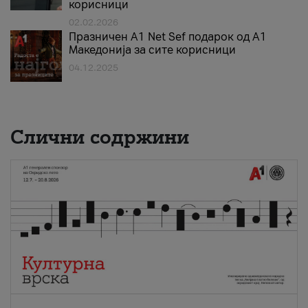
корисници
02.02.2026
Празничен A1 Net Sеf подарок од А1
Македонија за сите корисници
04.12.2025
Слични содржини