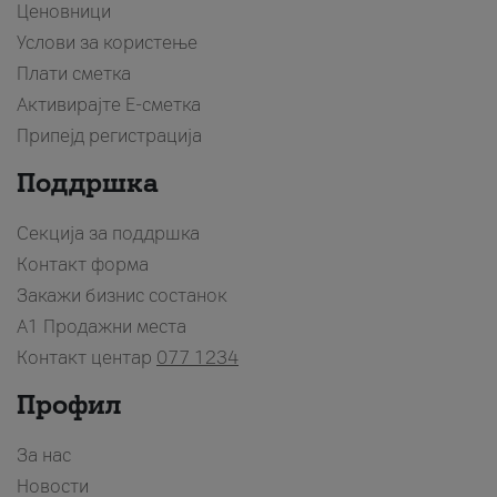
Ценовници
Услови за користење
Плати сметка
Активирајте Е-сметка
Припејд регистрација
Поддршка
Секција за поддршка
Контакт форма
Закажи бизнис состанок
A1 Продажни места
Контакт центар
077 1234
Профил
За нас
Новости