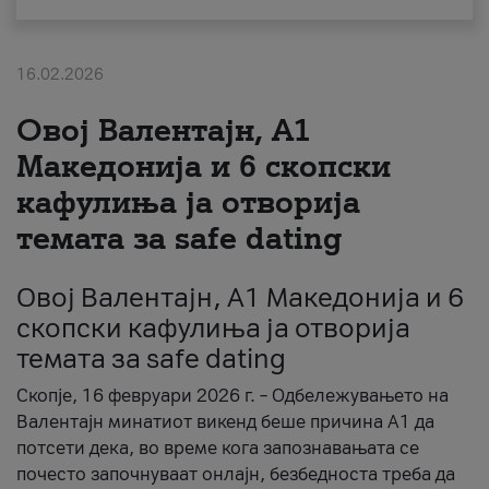
За нас
16.02.2026
#ПодобарОнлајн
Овој Валентајн, A1
Македонија и 6 скопски
кафулиња ја отворија
темата за safe dating
Овој Валентајн, A1 Македонија и 6
скопски кафулиња ја отворија
темата за safe dating
Скопје, 16 февруари 2026 г. – Одбележувањето на
Валентајн минатиот викенд беше причина А1 да
потсети дека, во време кога запознавањата се
почесто започнуваат онлајн, безбедноста треба да