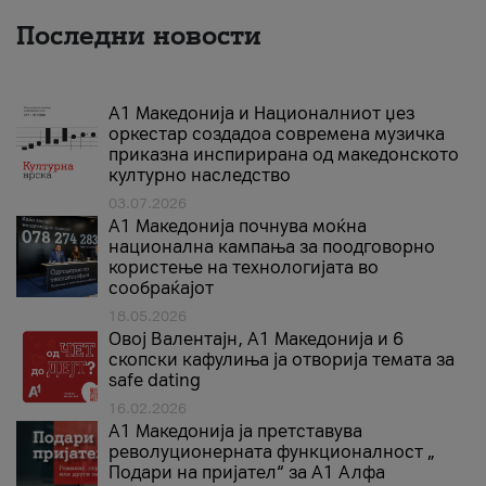
Последни новости
А1 Македонија и Националниот џез
оркестар создадоа современа музичка
приказна инспирирана од македонското
културно наследство
03.07.2026
A1 Македонија почнува моќна
национална кампања за поодговорно
користење на технологијата во
сообраќајот
18.05.2026
Овој Валентајн, A1 Македонија и 6
скопски кафулиња ја отворија темата за
safe dating
16.02.2026
А1 Македонија ја претставува
револуционерната функционалност „
Подари на пријател“ за А1 Алфа