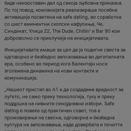
биде неизоставен дел од секоја љубовна приказна.
По тој повод, компанијата реализираше посебна
активација посветена на safe dating, во соработка
со шест еминентни скопски кафулиња, Че,
Синдикат, Улица 22, The Dude, Chillin’ и Bar 90 кои
доброволно се приклучија на иницијативата.
Иницијативата имаше за цел да ја подигне свеста за
одговорно и безбедно запознавање во дигиталната
ера, особено во период кога Валентајн носи
зголемена динамика на нови контакти и
комуникација.
„Нашиот пристап во А1 е да создадеме вредност за
луѓето, не само преку технологија, туку и преку
поддршка на нивните секојдневни избори. Safe
dating е повеќе од практичен совет, тоа е
промовирање на свесна, одговорна и безбедна
култура на запознавања, каде довербата и почитта