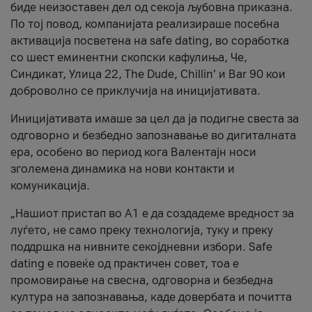
биде неизоставен дел од секоја љубовна приказна.
По тој повод, компанијата реализираше посебна
активација посветена на safe dating, во соработка
со шест еминентни скопски кафулиња, Че,
Синдикат, Улица 22, The Dude, Chillin’ и Bar 90 кои
доброволно се приклучија на иницијативата.
Иницијативата имаше за цел да ја подигне свеста за
одговорно и безбедно запознавање во дигиталната
ера, особено во период кога Валентајн носи
зголемена динамика на нови контакти и
комуникација.
„Нашиот пристап во А1 е да создадеме вредност за
луѓето, не само преку технологија, туку и преку
поддршка на нивните секојдневни избори. Safe
dating е повеќе од практичен совет, тоа е
промовирање на свесна, одговорна и безбедна
култура на запознавања, каде довербата и почитта