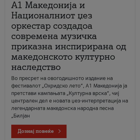
А1 Македонија и
Националниот џез
оркестар создадоа
современа музичка
приказна инспирирана од
македонското културно
наследство
Во пресрет на овогодишното издание на
фестивалот „Охридско лето“, А1 Македонија ја
претстави кампањата „Културна врска“, чиј
централен дел е новата џез-интерпретација на
легендарната македонска народна песна
„Билјан
Дознај повеќе