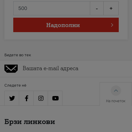
-
+
Надополни
Бидете во тек
Следете нè
На почеток
Брзи линкови