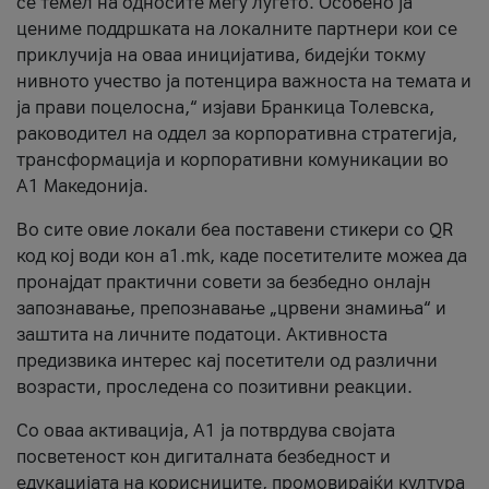
се темел на односите меѓу луѓето. Особено ја
цениме поддршката на локалните партнери кои се
приклучија на оваа иницијатива, бидејќи токму
нивното учество ја потенцира важноста на темата и
ја прави поцелосна,“ изјави Бранкица Толевска,
раководител на оддел за корпоративна стратегија,
трансформација и корпоративни комуникации во
А1 Македонија.
Во сите овие локали беа поставени стикери со QR
код кој води кон a1.mk, каде посетителите можеа да
пронајдат практични совети за безбедно онлајн
запознавање, препознавање „црвени знамиња“ и
заштита на личните податоци. Активноста
предизвика интерес кај посетители од различни
возрасти, проследена со позитивни реакции.
Со оваа активација, А1 ја потврдува својата
посветеност кон дигиталната безбедност и
едукацијата на корисниците, промовирајќи култура