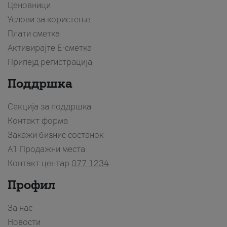
Ценовници
Услови за користење
Плати сметка
Активирајте Е-сметка
Припејд регистрација
Поддршка
Секција за поддршка
Контакт форма
Закажи бизнис состанок
A1 Продажни места
Контакт центар
077 1234
Профил
За нас
Новости