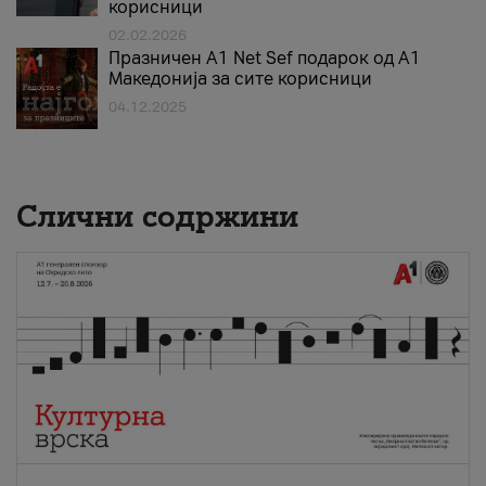
корисници
02.02.2026
Празничен A1 Net Sеf подарок од А1
Македонија за сите корисници
04.12.2025
Слични содржини