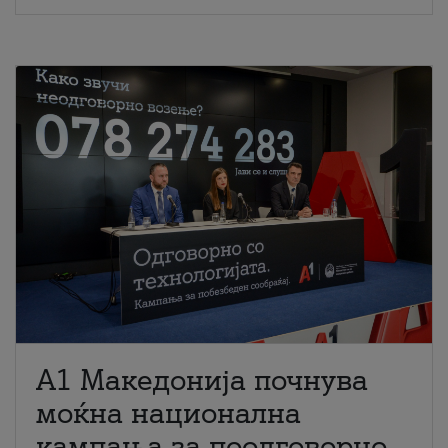
A1 Македонија почнува
моќна национална
кампања за поодговорно