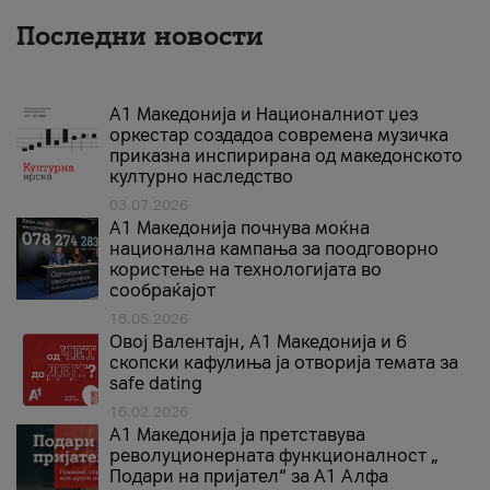
Последни новости
А1 Македонија и Националниот џез
оркестар создадоа современа музичка
приказна инспирирана од македонското
културно наследство
03.07.2026
A1 Македонија почнува моќна
национална кампања за поодговорно
користење на технологијата во
сообраќајот
18.05.2026
Овој Валентајн, A1 Македонија и 6
скопски кафулиња ја отворија темата за
safe dating
16.02.2026
А1 Македонија ја претставува
револуционерната функционалност „
Подари на пријател“ за А1 Алфа