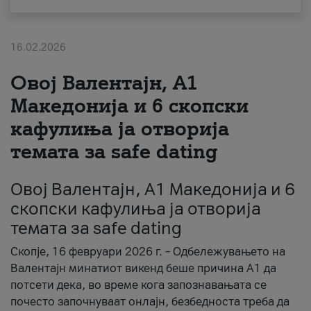
За нас
16.02.2026
#ПодобарОнлајн
Овој Валентајн, A1
Македонија и 6 скопски
кафулиња ја отворија
темата за safe dating
Овој Валентајн, A1 Македонија и 6
скопски кафулиња ја отворија
темата за safe dating
Скопје, 16 февруари 2026 г. – Одбележувањето на
Валентајн минатиот викенд беше причина А1 да
потсети дека, во време кога запознавањата се
почесто започнуваат онлајн, безбедноста треба да