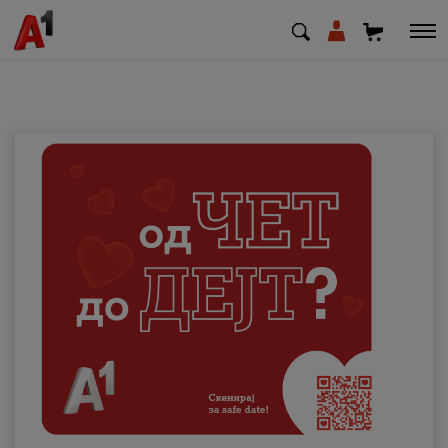
МК
EN
SQ
Приватни
Деловни
Поддршка
Надополни кредит
Плати сметка