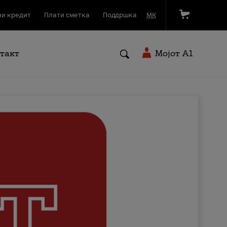
и кредит
Плати сметка
Поддршка
МК
такт
Мојот A1