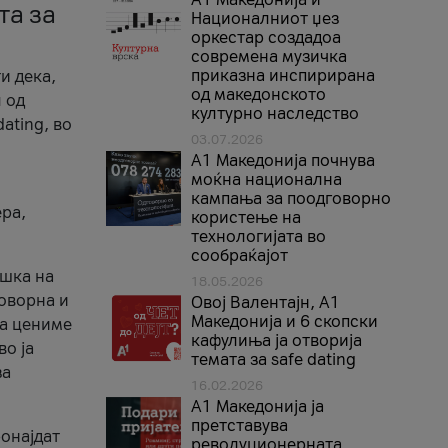
та за
Националниот џез
оркестар создадоа
современа музичка
приказна инспирирана
и дека,
од македонското
 од
културно наследство
ating, во
03.07.2026
A1 Македонија почнува
моќна национална
кампања за поодговорно
ера,
користење на
технологијата во
сообраќајот
ршка на
18.05.2026
говорна и
Овој Валентајн, A1
Македонија и 6 скопски
ја цениме
кафулиња ја отворија
во ја
темата за safe dating
за
16.02.2026
А1 Македонија ја
претставува
ронајдат
револуционерната