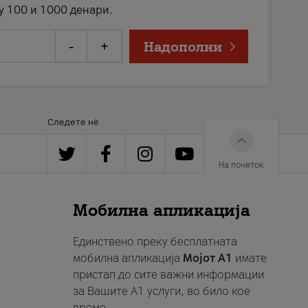
у 100 и 1000 денари.
-
+
Надополни
Следете нè
На почеток
Мобилна апликација
Единствено преку бесплатната
мобилна апликација
Мојот A1
имате
пристап до сите важни информации
за Вашите A1 услуги, во било кое
време.