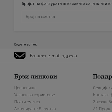
бројот на фактурата што сакате да ја платите
Број на сметка
Бидете во тек
Брзи линкови
Подд
Ценовници
Секција 
Услови за користење
Контакт 
Плати сметка
Закажи б
Активирајте Е-сметка
A1 Прода