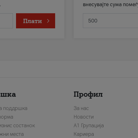
.
внесувајте сума помеѓ
Плати
ршка
Профил
за поддршка
За нас
форма
Новости
изнис состанок
А1 Групација
жни места
Кариера