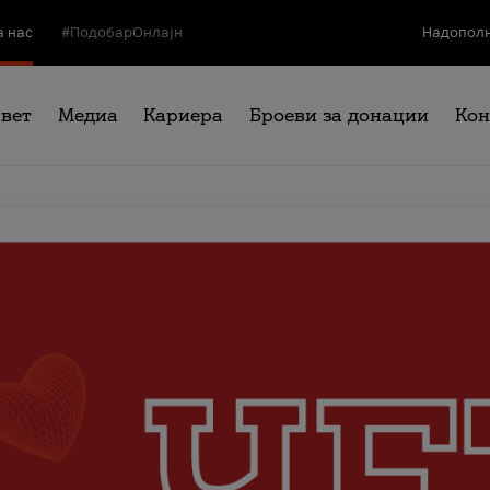
а нас
#ПодобарОнлајн
Надополн
свет
Медиа
Кариера
Броеви за донации
Кон