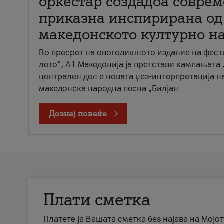
оркестар создадоа совре
приказна инспирирана од
македонското културно н
Во пресрет на овогодишното издание на фест
лето“, А1 Македонија ја претстави кампањата 
централен дел е новата џез-интерпретација н
македонска народна песна „Билјан
Дознај повеќе
Плати сметка
Платете ја Вашата сметка без најава на Мојот