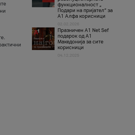
ите
функционалност „
Подари на пријател“ за
вни
А1 Алфа корисници
02.02.2026
Празничен A1 Net Sеf
подарок од А1
е.
Македонија за сите
практични
корисници
04.12.2025