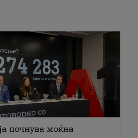
ја почнува моќна