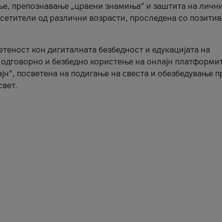
ње, препознавање „црвени знамиња“ и заштита на личн
осетители од различни возрасти, проследена со позити
ветеност кон дигиталната безбедност и едукацијата на
 одговорно и безбедно користење на онлајн платформит
јн“, посветена на подигање на свеста и обезбедување 
свет.