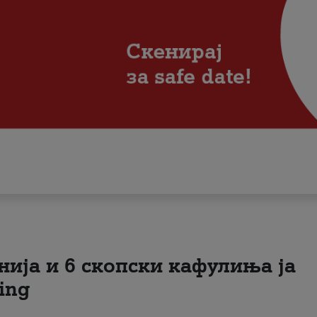
нија и 6 скопски кафулиња ја
ing