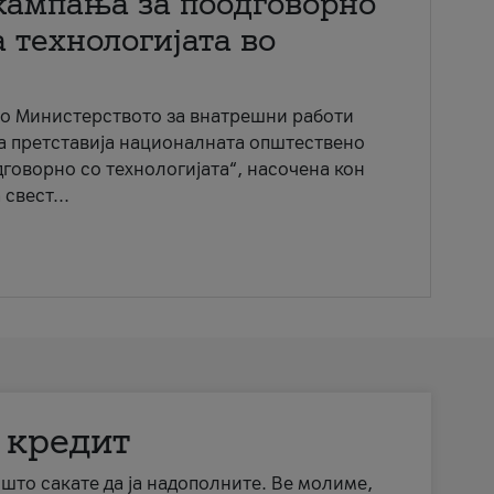
кампања за поодговорно
 технологијата во
со Министерството за внатрешни работи
ја претставија националната општествено
говорно со технологијата“, насочена кон
свест...
 кредит
а што сакате да ја надополните. Ве молиме,