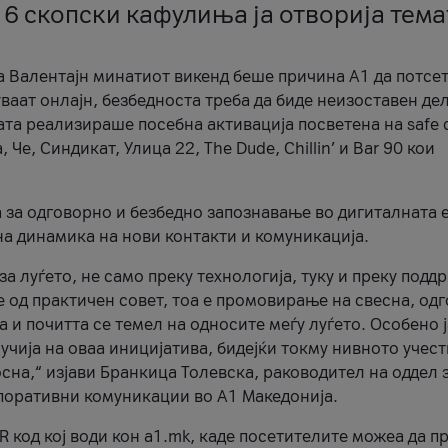
 6 скопски кафулиња ја отворија тема
а Валентајн минатиот викенд беше причина А1 да потсет
ваат онлајн, безбедноста треба да биде неизоставен дел
ата реализираше посебна активација посветена на safe d
е, Синдикат, Улица 22, The Dude, Chillin’ и Bar 90 кои
а за одговорно и безбедно запознавање во дигиталната 
на динамика на нови контакти и комуникација.
а луѓето, не само преку технологија, туку и преку подд
ќе од практичен совет, тоа е промовирање на свесна, од
а и почитта се темел на односите меѓу луѓето. Особено 
чија на оваа иницијатива, бидејќи токму нивното учест
сна,“ изјави Бранкица Толевска, раководител на оддел 
поративни комуникации во А1 Македонија.
R код кој води кон a1.mk, каде посетителите можеа да п