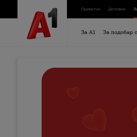
Приватни
Деловни
З
За А1
За подобар 