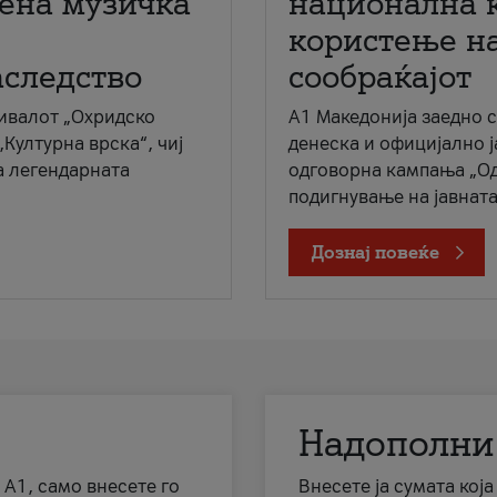
мена музичка
национална 
користење на
аследство
сообраќајот
ивалот „Охридско
A1 Македонија заедно 
„Културна врска“, чиј
денеска и официјално 
а легендарната
одговорна кампања „Од
подигнување на јавната 
Дознај повеќе
Надополни
 А1, само внесете го
Внесете ја сумата кој