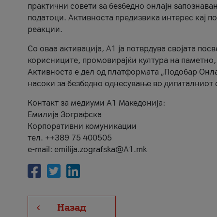
практични совети за безбедно онлајн запознава
податоци. Активноста предизвика интерес кај п
реакции.
Со оваа активација, А1 ја потврдува својата пос
корисниците, промовирајќи култура на паметно,
Активноста е дел од платформата „Подобар Онла
насоки за безбедно однесување во дигиталниот 
Контакт за медиуми А1 Македонија:
Емилија Зографска
Корпоративни комуникации
тел. ++389 75 400505
e-mail: emilija.zografska@A1.mk
Назад