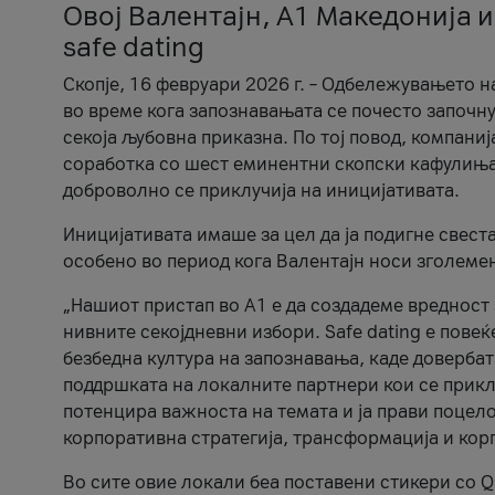
Овој Валентајн, A1 Македонија и
safe dating
Скопје, 16 февруари 2026 г. – Одбележувањето н
во време кога запознавањата се почесто започну
секоја љубовна приказна. По тој повод, компаниј
соработка со шест еминентни скопски кафулиња, Ч
доброволно се приклучија на иницијативата.
Иницијативата имаше за цел да ја подигне свест
особено во период кога Валентајн носи зголеме
„Нашиот пристап во А1 е да создадеме вредност з
нивните секојдневни избори. Safe dating е пове
безбедна култура на запознавања, каде довербат
поддршката на локалните партнери кои се приклу
потенцира важноста на темата и ја прави поцело
корпоративна стратегија, трансформација и кор
Во сите овие локали беа поставени стикери со Q