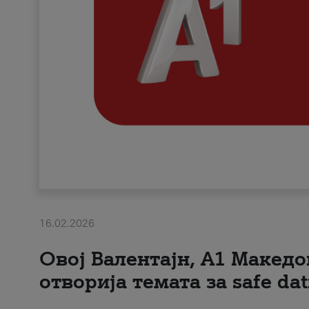
16.02.2026
Овој Валентајн, A1 Македо
отворија темата за safe dat