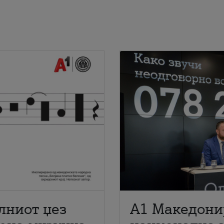
лниот џез
A1 Македони