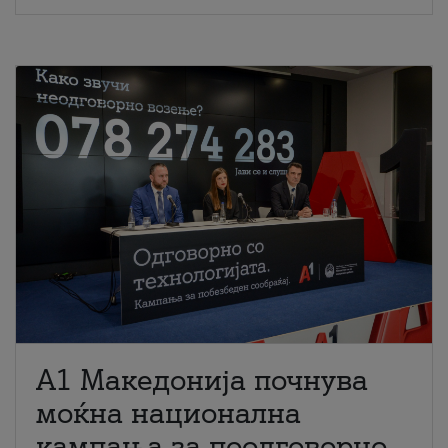
A1 Македонија почнува
моќна национална
кампања за поодговорно