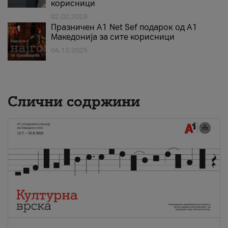
корисници
02.02.2026
Празничен A1 Net Sеf подарок од А1
Македонија за сите корисници
04.12.2025
Слични содржини