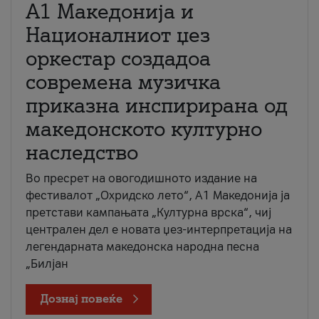
А1 Македонија и
Националниот џез
оркестар создадоа
современа музичка
приказна инспирирана од
македонското културно
наследство
Во пресрет на овогодишното издание на
фестивалот „Охридско лето“, А1 Македонија ја
претстави кампањата „Културна врска“, чиј
централен дел е новата џез-интерпретација на
легендарната македонска народна песна
„Билјан
Дознај повеќе