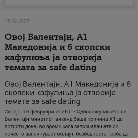
За нас
16.02.2026
#ПодобарОнлајн
Овој Валентајн, A1
Македонија и 6 скопски
кафулиња ја отворија
темата за safe dating
Овој Валентајн, A1 Македонија и 6
скопски кафулиња ја отворија
темата за safe dating
Скопје, 16 февруари 2026 г. – Одбележувањето на
Валентајн минатиот викенд беше причина А1 да
потсети дека, во време кога запознавањата се
почесто започнуваат онлајн, безбедноста треба да