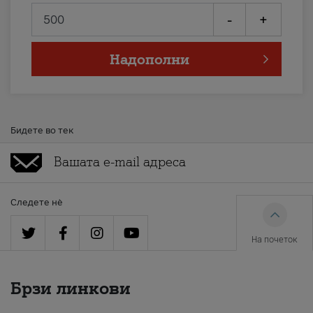
-
+
Надополни
Бидете во тек
Следете нè
На почеток
Брзи линкови