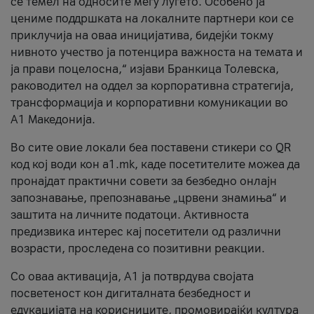
се темел на односите меѓу луѓето. Особено ја
цениме поддршката на локалните партнери кои се
приклучија на оваа иницијатива, бидејќи токму
нивното учество ја потенцира важноста на темата и
ја прави поцелосна,“ изјави Бранкица Толевска,
раководител на оддел за корпоративна стратегија,
трансформација и корпоративни комуникации во
А1 Македонија.
Во сите овие локали беа поставени стикери со QR
код кој води кон a1.mk, каде посетителите можеа да
пронајдат практични совети за безбедно онлајн
запознавање, препознавање „црвени знамиња“ и
заштита на личните податоци. Активноста
предизвика интерес кај посетители од различни
возрасти, проследена со позитивни реакции.
Со оваа активација, А1 ја потврдува својата
посветеност кон дигиталната безбедност и
едукацијата на корисниците, промовирајќи култура