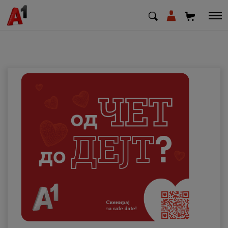
МК
EN
SQ
Приватни
Деловни
Поддршка
Надополни кредит
Плати сметка