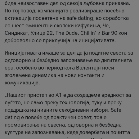
биде неизоставен дел од секоја љубовна приказна.
По тој повод, компанијата реализираше посебна
активација посветена на safe dating, во соработка
со шест еминентни скопски кафулиња, Че,
Синдикат, Улица 22, The Dude, Chillin’ и Bar 90 кои
доброволно се приклучија на иницијативата.
Иницијативата имаше за цел да ја подигне свеста за
одговорно и безбедно запознавање во дигиталната
ера, особено во период кога Валентајн носи
зголемена динамика на нови контакти и
комуникација.
„Нашиот пристап во А1 е да создадеме вредност за
луѓето, не само преку технологија, туку и преку
поддршка на нивните секојдневни избори. Safe
dating е повеќе од практичен совет, тоа е
промовирање на свесна, одговорна и безбедна
култура на запознавања, каде довербата и почитта