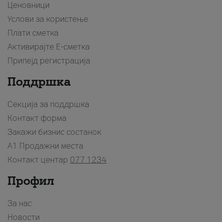
Ценовници
Услови за користење
Плати сметка
Активирајте Е-сметка
Припејд регистрација
Поддршка
Секција за поддршка
Контакт форма
Закажи бизнис состанок
A1 Продажни места
Контакт центар
077 1234
Профил
За нас
Новости