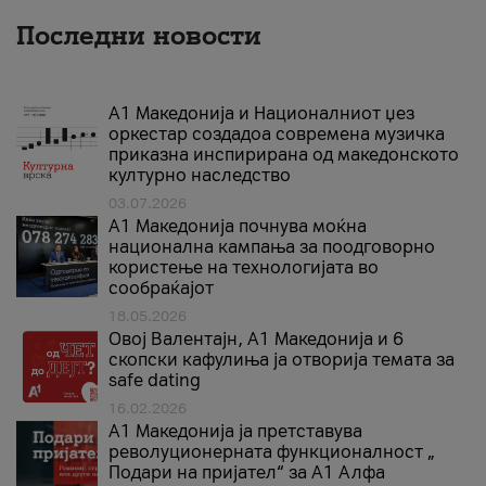
Последни новости
А1 Македонија и Националниот џез
оркестар создадоа современа музичка
приказна инспирирана од македонското
културно наследство
03.07.2026
A1 Македонија почнува моќна
национална кампања за поодговорно
користење на технологијата во
сообраќајот
18.05.2026
Овој Валентајн, A1 Македонија и 6
скопски кафулиња ја отворија темата за
safe dating
16.02.2026
А1 Македонија ја претставува
револуционерната функционалност „
Подари на пријател“ за А1 Алфа