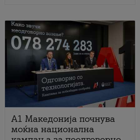
A1 Македонија почнува
моќна национална
кампања за поодговорно