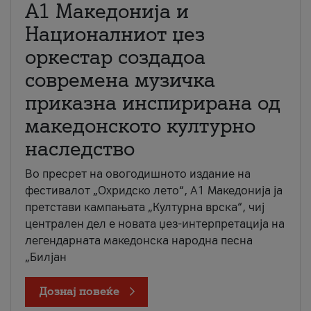
А1 Македонија и
Националниот џез
оркестар создадоа
современа музичка
приказна инспирирана од
македонското културно
наследство
Во пресрет на овогодишното издание на
фестивалот „Охридско лето“, А1 Македонија ја
претстави кампањата „Културна врска“, чиј
централен дел е новата џез-интерпретација на
легендарната македонска народна песна
„Билјан
Дознај повеќе