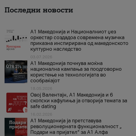
Последни новости
А1 Македонија и Националниот џез
оркестар создадоа современа музичка
приказна инспирирана од македонското
културно наследство
03.07.2026
A1 Македонија почнува моќна
национална кампања за поодговорно
користење на технологијата во
сообраќајот
18.05.2026
Овој Валентајн, A1 Македонија и 6
скопски кафулиња ја отворија темата за
safe dating
16.02.2026
А1 Македонија ја претставува
револуционерната функционалност „
Подари на пријател“ за А1 Алфа