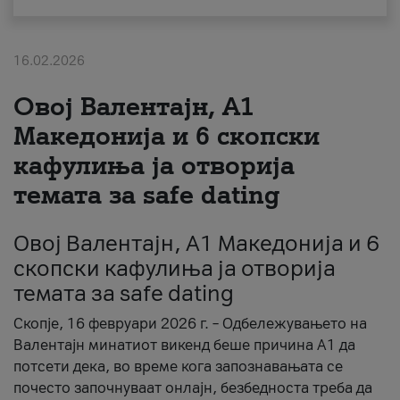
За нас
16.02.2026
#ПодобарОнлајн
Овој Валентајн, A1
Македонија и 6 скопски
кафулиња ја отворија
темата за safe dating
Овој Валентајн, A1 Македонија и 6
скопски кафулиња ја отворија
темата за safe dating
Скопје, 16 февруари 2026 г. – Одбележувањето на
Валентајн минатиот викенд беше причина А1 да
потсети дека, во време кога запознавањата се
почесто започнуваат онлајн, безбедноста треба да