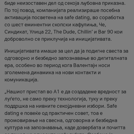
биде неизоставен дел од секоја љубовна приказна.
По тој повод, компанијата реализираше посебна
активација посветена на safe dating, во соработка
со шест еминентни скопски кафулиња, Че,
Синдикат, Улица 22, The Dude, Chillin’ и Bar 90 кои
доброволно се приклучија на иницијативата.
Иницијативата имаше за цел да ја подигне свеста за
одговорно и безбедно запознавање во дигиталната
ера, особено во период кога Валентајн носи
зголемена динамика на нови контакти и
комуникација.
„Нашиот пристап во А1 е да создадеме вредност за
луѓето, не само преку технологија, туку и преку
поддршка на нивните секојдневни избори. Safe
dating е повеќе од практичен совет, тоа е
промовирање на свесна, одговорна и безбедна
култура на запознавања, каде довербата и почитта