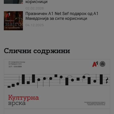
корисници
02.02.2026
Празничен A1 Net Sеf подарок од А1
Македонија за сите корисници
04.12.2025
Слични содржини