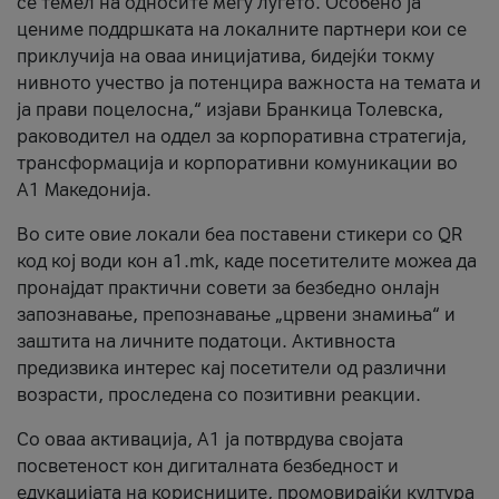
се темел на односите меѓу луѓето. Особено ја
цениме поддршката на локалните партнери кои се
приклучија на оваа иницијатива, бидејќи токму
нивното учество ја потенцира важноста на темата и
ја прави поцелосна,“ изјави Бранкица Толевска,
раководител на оддел за корпоративна стратегија,
трансформација и корпоративни комуникации во
А1 Македонија.
Во сите овие локали беа поставени стикери со QR
код кој води кон a1.mk, каде посетителите можеа да
пронајдат практични совети за безбедно онлајн
запознавање, препознавање „црвени знамиња“ и
заштита на личните податоци. Активноста
предизвика интерес кај посетители од различни
возрасти, проследена со позитивни реакции.
Со оваа активација, А1 ја потврдува својата
посветеност кон дигиталната безбедност и
едукацијата на корисниците, промовирајќи култура