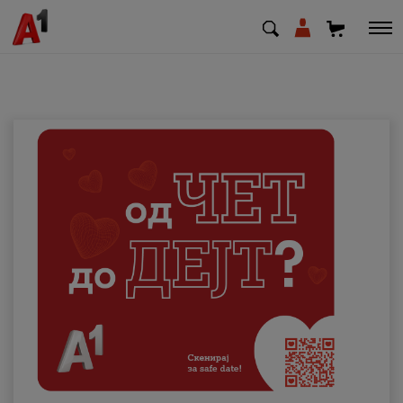
МК
EN
SQ
Приватни
Деловни
Поддршка
Надополни кредит
Плати сметка