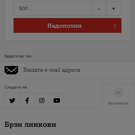
-
+
Надополни
Бидете во тек
Следете нè
На почеток
Брзи линкови