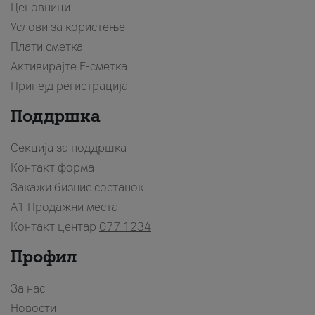
Ценовници
Услови за користење
Плати сметка
Активирајте Е-сметка
Припејд регистрација
Поддршка
Секција за поддршка
Контакт форма
Закажи бизнис состанок
A1 Продажни места
Контакт центар
077 1234
Профил
За нас
Новости