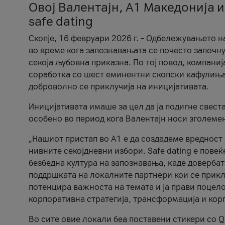
Овој Валентајн, A1 Македонија и
safe dating
Скопје, 16 февруари 2026 г. – Одбележувањето н
во време кога запознавањата се почесто започну
секоја љубовна приказна. По тој повод, компаниј
соработка со шест еминентни скопски кафулиња, Ч
доброволно се приклучија на иницијативата.
Иницијативата имаше за цел да ја подигне свест
особено во период кога Валентајн носи зголеме
„Нашиот пристап во А1 е да создадеме вредност з
нивните секојдневни избори. Safe dating е пове
безбедна култура на запознавања, каде довербат
поддршката на локалните партнери кои се приклу
потенцира важноста на темата и ја прави поцело
корпоративна стратегија, трансформација и кор
Во сите овие локали беа поставени стикери со Q