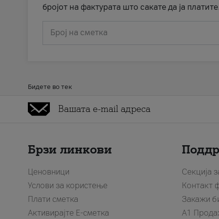
бројот на фактурата што сакате да ја платите
Број на сметка
Бидете во тек
Брзи линкови
Подд
Ценовници
Секција 
Услови за користење
Контакт 
Плати сметка
Закажи б
Активирајте Е-сметка
A1 Прода