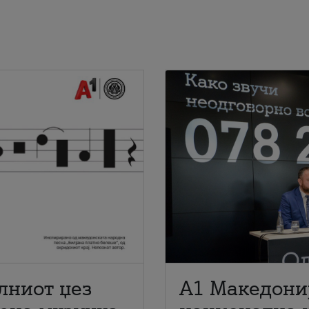
лниот џез
A1 Македони