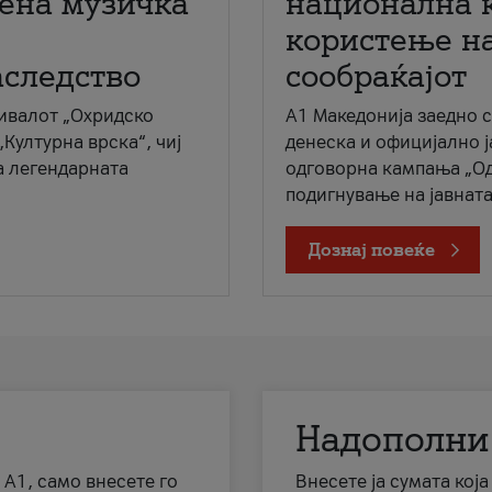
мена музичка
национална 
користење на
аследство
сообраќајот
ивалот „Охридско
A1 Македонија заедно 
„Културна врска“, чиј
денеска и официјално 
а легендарната
одговорна кампања „Од
подигнување на јавната 
Дознај повеќе
Надополни
 А1, само внесете го
Внесете ја сумата кој