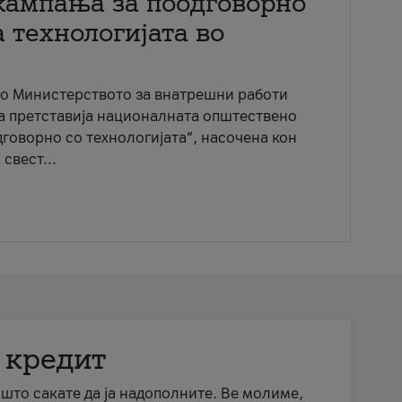
кампања за поодговорно
 технологијата во
со Министерството за внатрешни работи
ја претставија националната општествено
говорно со технологијата“, насочена кон
свест...
 кредит
а што сакате да ја надополните. Ве молиме,