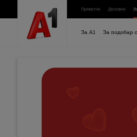
Приватни
Деловни
З
За А1
За подобар 