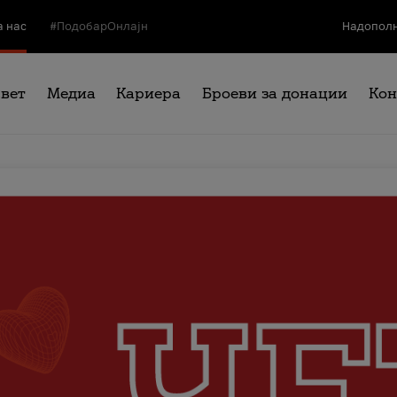
а нас
#ПодобарОнлајн
Надополн
свет
Медиа
Кариера
Броеви за донации
Кон