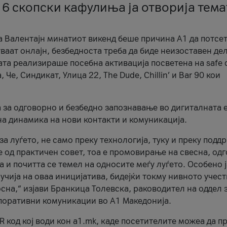
 6 скопски кафулиња ја отворија тема
а Валентајн минатиот викенд беше причина А1 да потсет
ваат онлајн, безбедноста треба да биде неизоставен дел
ата реализираше посебна активација посветена на safe d
е, Синдикат, Улица 22, The Dude, Chillin’ и Bar 90 кои
а за одговорно и безбедно запознавање во дигиталната 
на динамика на нови контакти и комуникација.
а луѓето, не само преку технологија, туку и преку подд
ќе од практичен совет, тоа е промовирање на свесна, од
а и почитта се темел на односите меѓу луѓето. Особено 
чија на оваа иницијатива, бидејќи токму нивното учест
сна,“ изјави Бранкица Толевска, раководител на оддел 
поративни комуникации во А1 Македонија.
R код кој води кон a1.mk, каде посетителите можеа да п