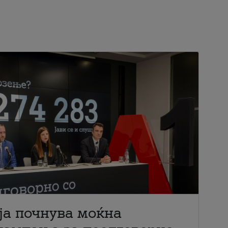
ја почнува моќна