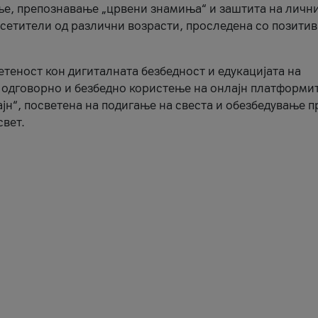
ње, препознавање „црвени знамиња“ и заштита на личн
осетители од различни возрасти, проследена со позити
ветеност кон дигиталната безбедност и едукацијата на
 одговорно и безбедно користење на онлајн платформит
јн“, посветена на подигање на свеста и обезбедување 
свет.