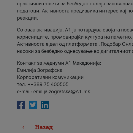
практични совети за безбедно онлајн запознава
податоци. Активноста предизвика интерес кај п
реакции.
Со оваа активација, А1 ја потврдува својата пос
корисниците, промовирајќи култура на паметно,
Активноста е дел од платформата „Подобар Онла
насоки за безбедно однесување во дигиталниот 
Контакт за медиуми А1 Македонија:
Емилија Зографска
Корпоративни комуникации
тел. ++389 75 400505
e-mail: emilija.zografska@A1.mk
Назад