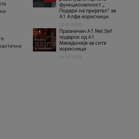
ите
функционалност „
Подари на пријател“ за
вни
А1 Алфа корисници
02.02.2026
Празничен A1 Net Sеf
подарок од А1
е.
Македонија за сите
практични
корисници
04.12.2025