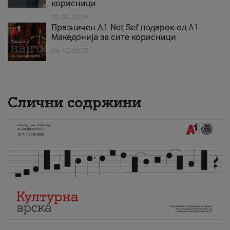
корисници
02.02.2026
Празничен A1 Net Sеf подарок од А1
Македонија за сите корисници
04.12.2025
Слични содржини