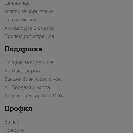
Ценовници
Услови за користење
Плати сметка
Активирајте Е-сметка
Припејд регистрација
Поддршка
Секција за поддршка
Контакт форма
Закажи бизнис состанок
A1 Продажни места
Контакт центар
077 1234
Профил
За нас
Новости