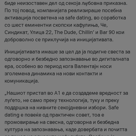
биде неизоставен дел од секоја љубовна приказна.
По тој повод, компанијата реализираше посебна
активација посветена на safe dating, во соработка
со шест еминентни скопски кафулиња, Че,
Синдикат, Улица 22, The Dude, Chillin’ и Bar 90 кои
доброволно се приклучија на иницијативата.
Иницијативата имаше за цел да ја подигне свеста за
одговорно и безбедно запознавање во дигиталната
ера, особено во период кога Валентајн носи
зголемена динамика на нови контакти и
комуникација.
„Нашиот пристап во А1 е да создадеме вредност за
луѓето, не само преку технологија, туку и преку
поддршка на нивните секојдневни избори. Safe
dating е повеќе од практичен совет, тоа е
промовирање на свесна, одговорна и безбедна
култура на запознавања, каде довербата и почитта