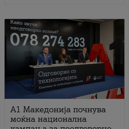
A1 Македонија почнува
моќна национална
кампања за поодговорно