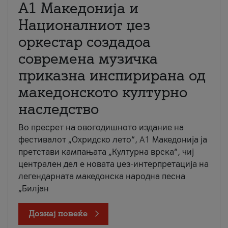
А1 Македонија и
Националниот џез
оркестар создадоа
современа музичка
приказна инспирирана од
македонското културно
наследство
Во пресрет на овогодишното издание на
фестивалот „Охридско лето“, А1 Македонија ја
претстави кампањата „Културна врска“, чиј
централен дел е новата џез-интерпретација на
легендарната македонска народна песна
„Билјан
Дознај повеќе