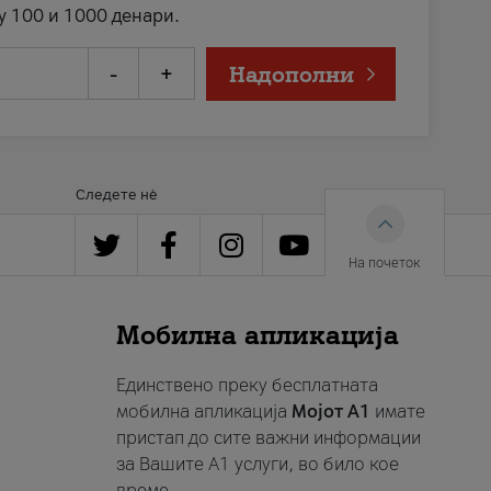
у 100 и 1000 денари.
-
+
Надополни
Следете нè
На почеток
Мобилна апликација
Единствено преку бесплатната
мобилна апликација
Мојот A1
имате
пристап до сите важни информации
за Вашите A1 услуги, во било кое
време.