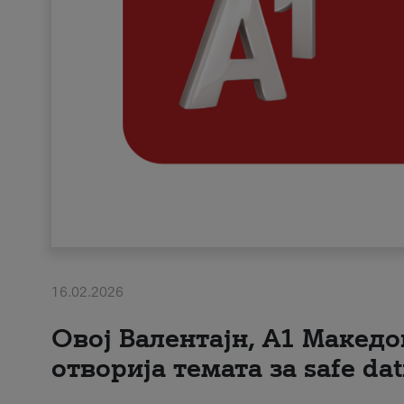
16.02.2026
Овој Валентајн, A1 Македо
отворија темата за safe dat