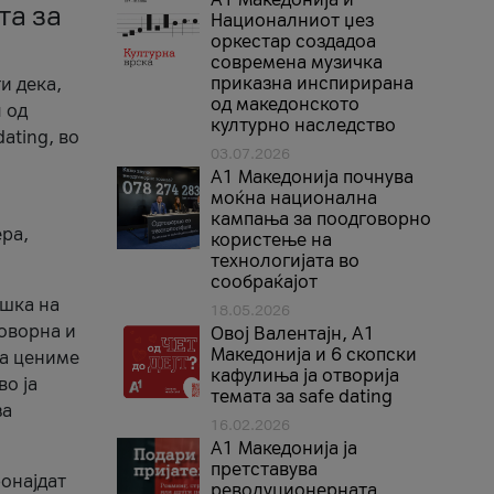
та за
Националниот џез
оркестар создадоа
современа музичка
приказна инспирирана
и дека,
од македонското
 од
културно наследство
ating, во
03.07.2026
A1 Македонија почнува
моќна национална
кампања за поодговорно
ера,
користење на
технологијата во
сообраќајот
ршка на
18.05.2026
говорна и
Овој Валентајн, A1
Македонија и 6 скопски
ја цениме
кафулиња ја отворија
во ја
темата за safe dating
за
16.02.2026
А1 Македонија ја
претставува
ронајдат
револуционерната