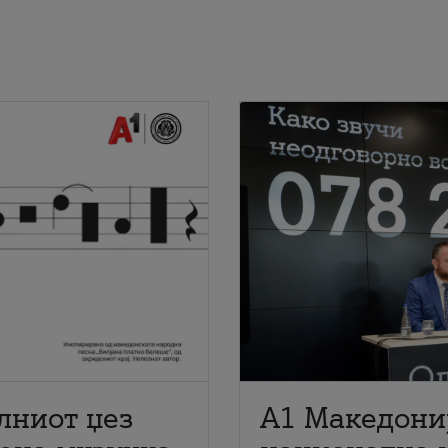
лниот џез
A1 Македони