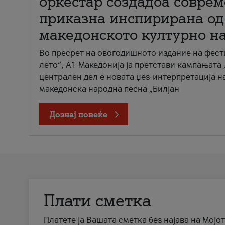
оркестар создадоа совре
приказна инспирирана од
македонското културно н
Во пресрет на овогодишното издание на фест
лето“, А1 Македонија ја претстави кампањата 
централен дел е новата џез-интерпретација н
македонска народна песна „Билјан
Дознај повеќе
Плати сметка
Платете ја Вашата сметка без најава на Мојот