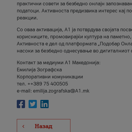
практични совети за безбедно онлајн запознава
податоци. Активноста предизвика интерес кај п
реакции.
Со оваа активација, А1 ја потврдува својата пос
корисниците, промовирајќи култура на паметно,
Активноста е дел од платформата „Подобар Онла
насоки за безбедно однесување во дигиталниот 
Контакт за медиуми А1 Македонија:
Емилија Зографска
Корпоративни комуникации
тел. ++389 75 400505
e-mail: emilija.zografska@A1.mk
Назад