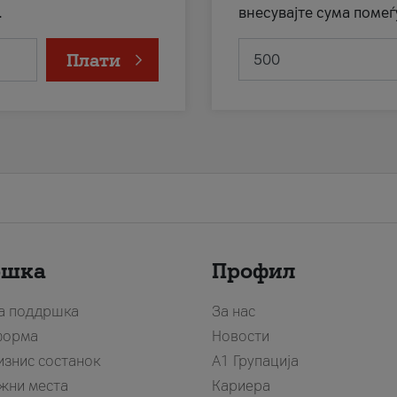
.
внесувајте сума помеѓ
Плати
ршка
Профил
за поддршка
За нас
форма
Новости
изнис состанок
А1 Групација
жни места
Кариера