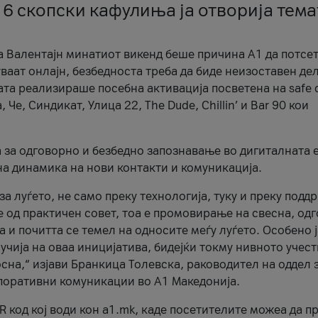
 6 скопски кафулиња ја отворија тема
а Валентајн минатиот викенд беше причина А1 да потсет
ваат онлајн, безбедноста треба да биде неизоставен дел
ата реализираше посебна активација посветена на safe d
е, Синдикат, Улица 22, The Dude, Chillin’ и Bar 90 кои
а за одговорно и безбедно запознавање во дигиталната 
на динамика на нови контакти и комуникација.
а луѓето, не само преку технологија, туку и преку подд
ќе од практичен совет, тоа е промовирање на свесна, од
а и почитта се темел на односите меѓу луѓето. Особено 
чија на оваа иницијатива, бидејќи токму нивното учест
сна,“ изјави Бранкица Толевска, раководител на оддел 
поративни комуникации во А1 Македонија.
R код кој води кон a1.mk, каде посетителите можеа да п