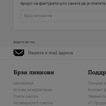
бројот на фактурата што сакате да ја платите
Број на сметка
Бидете во тек
Брзи линкови
Подд
Ценовници
Секција 
Услови за користење
Контакт 
Плати сметка
Закажи б
Активирајте Е-сметка
A1 Прода