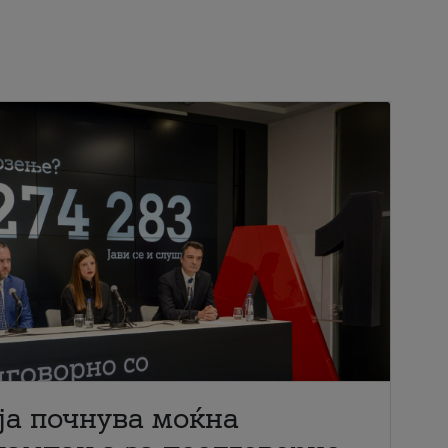
ја почнува моќна