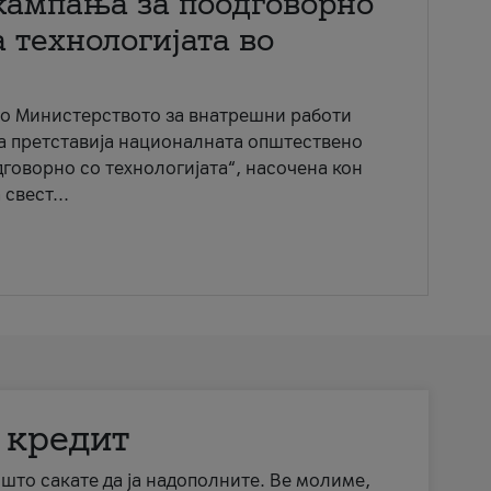
кампања за поодговорно
 технологијата во
со Министерството за внатрешни работи
ја претставија националната општествено
говорно со технологијата“, насочена кон
свест...
 кредит
а што сакате да ја надополните. Ве молиме,