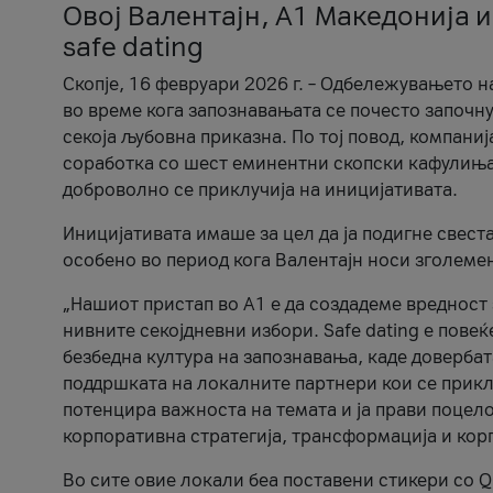
Овој Валентајн, A1 Македонија и
safe dating
Скопје, 16 февруари 2026 г. – Одбележувањето н
во време кога запознавањата се почесто започну
секоја љубовна приказна. По тој повод, компаниј
соработка со шест еминентни скопски кафулиња, Ч
доброволно се приклучија на иницијативата.
Иницијативата имаше за цел да ја подигне свест
особено во период кога Валентајн носи зголеме
„Нашиот пристап во А1 е да создадеме вредност з
нивните секојдневни избори. Safe dating е пове
безбедна култура на запознавања, каде довербат
поддршката на локалните партнери кои се приклу
потенцира важноста на темата и ја прави поцело
корпоративна стратегија, трансформација и кор
Во сите овие локали беа поставени стикери со Q