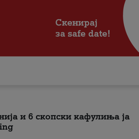
нија и 6 скопски кафулиња ја
ing