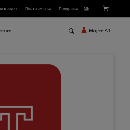
и кредит
Плати сметка
Поддршка
МК
такт
Мојот A1