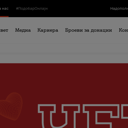
а нас
#ПодобарОнлајн
Надополн
свет
Медиа
Кариера
Броеви за донации
Кон