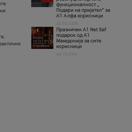
ите
функционалност „
Подари на пријател“ за
вни
А1 Алфа корисници
02.02.2026
Празничен A1 Net Sеf
подарок од А1
е.
Македонија за сите
практични
корисници
04.12.2025