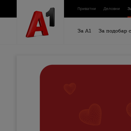
Приватни
Деловни
З
За А1
За подобар 