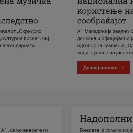
мена музичка
национална 
користење на
аследство
сообраќајот
ивалот „Охридско
A1 Македонија заедно 
„Културна врска“, чиј
денеска и официјално 
а легендарната
одговорна кампања „Од
подигнување на јавната 
Дознај повеќе
Надополни
 А1, само внесете го
Внесете ја сумата кој