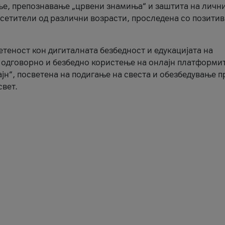
ње, препознавање „црвени знамиња“ и заштита на личн
осетители од различни возрасти, проследена со позити
ветеност кон дигиталната безбедност и едукацијата на
 одговорно и безбедно користење на онлајн платформит
јн“, посветена на подигање на свеста и обезбедување 
свет.