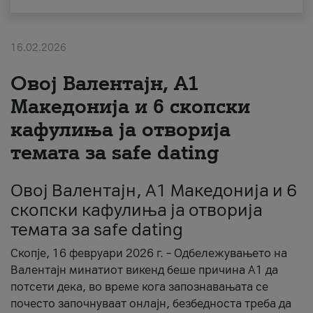
За нас
16.02.2026
#ПодобарОнлајн
Овој Валентајн, A1
Македонија и 6 скопски
кафулиња ја отворија
темата за safe dating
Овој Валентајн, A1 Македонија и 6
скопски кафулиња ја отворија
темата за safe dating
Скопје, 16 февруари 2026 г. – Одбележувањето на
Валентајн минатиот викенд беше причина А1 да
потсети дека, во време кога запознавањата се
почесто започнуваат онлајн, безбедноста треба да