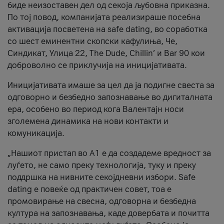
биде неизоставен дел од секоја љубовна приказна.
По тој повод, компанијата реализираше посебна
активација посветена на safe dating, во соработка
со шест еминентни скопски кафулиња, Че,
Синдикат, Улица 22, The Dude, Chillin’ и Bar 90 кои
доброволно се приклучија на иницијативата.
Иницијативата имаше за цел да ја подигне свеста за
одговорно и безбедно запознавање во дигиталната
ера, особено во период кога Валентајн носи
зголемена динамика на нови контакти и
комуникација.
„Нашиот пристап во А1 е да создадеме вредност за
луѓето, не само преку технологија, туку и преку
поддршка на нивните секојдневни избори. Safe
dating е повеќе од практичен совет, тоа е
промовирање на свесна, одговорна и безбедна
култура на запознавања, каде довербата и почитта