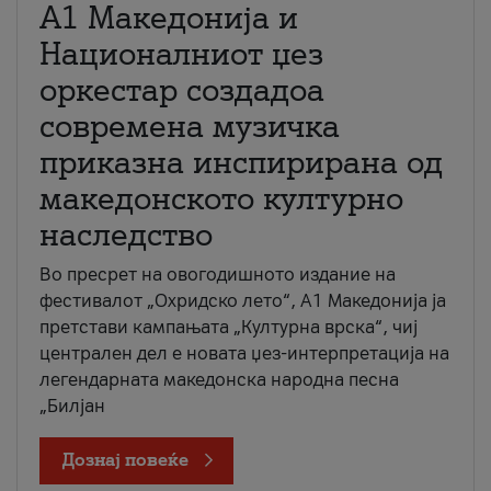
А1 Македонија и
Националниот џез
оркестар создадоа
современа музичка
приказна инспирирана од
македонското културно
наследство
Во пресрет на овогодишното издание на
фестивалот „Охридско лето“, А1 Македонија ја
претстави кампањата „Културна врска“, чиј
централен дел е новата џез-интерпретација на
легендарната македонска народна песна
„Билјан
Дознај повеќе