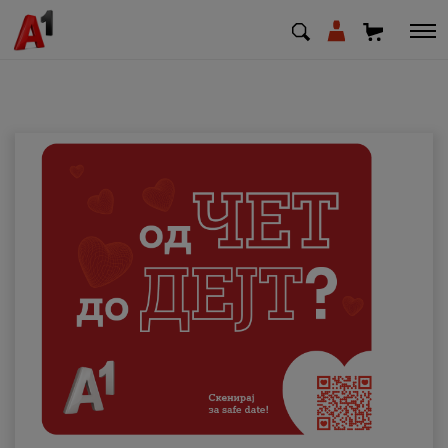
МК
EN
SQ
Приватни
Деловни
Поддршка
Надополни кредит
Плати сметка