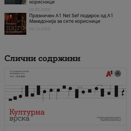
корисници
02.02.2026
Празничен A1 Net Sеf подарок од А1
Македонија за сите корисници
04.12.2025
Слични содржини