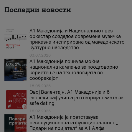
Последни новости
А1 Македонија и Националниот џез
оркестар создадоа современа музичка
приказна инспирирана од македонското
културно наследство
03.07.2026
A1 Македонија почнува моќна
национална кампања за поодговорно
користење на технологијата во
сообраќајот
18.05.2026
Овој Валентајн, A1 Македонија и 6
скопски кафулиња ја отворија темата за
safe dating
16.02.2026
А1 Македонија ја претставува
револуционерната функционалност „
Подари на пријател“ за А1 Алфа