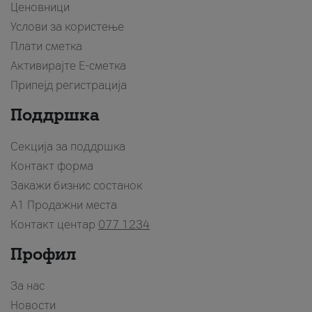
Ценовници
Услови за користење
Плати сметка
Активирајте Е-сметка
Припејд регистрација
Поддршка
Секција за поддршка
Контакт форма
Закажи бизнис состанок
A1 Продажни места
Контакт центар
077 1234
Профил
За нас
Новости