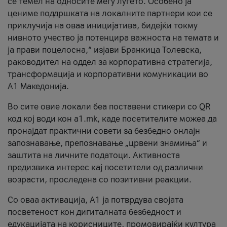
се темел на односите меѓу луѓето. Особено ја
цениме поддршката на локалните партнери кои се
приклучија на оваа иницијатива, бидејќи токму
нивното учество ја потенцира важноста на темата и
ја прави поцелосна,“ изјави Бранкица Толевска,
раководител на оддел за корпоративна стратегија,
трансформација и корпоративни комуникации во
А1 Македонија.
Во сите овие локали беа поставени стикери со QR
код кој води кон a1.mk, каде посетителите можеа да
пронајдат практични совети за безбедно онлајн
запознавање, препознавање „црвени знамиња“ и
заштита на личните податоци. Активноста
предизвика интерес кај посетители од различни
возрасти, проследена со позитивни реакции.
Со оваа активација, А1 ја потврдува својата
посветеност кон дигиталната безбедност и
едукацијата на корисниците, промовирајќи култура