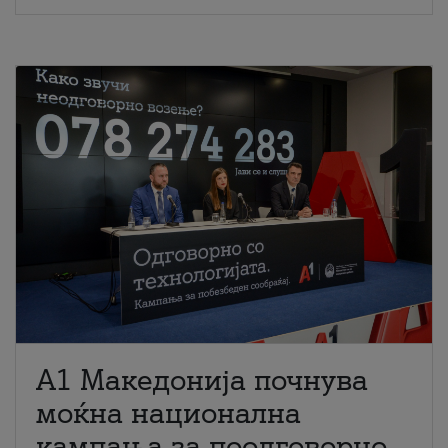
A1 Македонија почнува
моќна национална
кампања за поодговорно