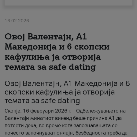
За нас
16.02.2026
#ПодобарОнлајн
Овој Валентајн, A1
Македонија и 6 скопски
кафулиња ја отворија
темата за safe dating
Овој Валентајн, A1 Македонија и 6
скопски кафулиња ја отворија
темата за safe dating
Скопје, 16 февруари 2026 г. – Одбележувањето на
Валентајн минатиот викенд беше причина А1 да
потсети дека, во време кога запознавањата се
почесто започнуваат онлајн, безбедноста треба да