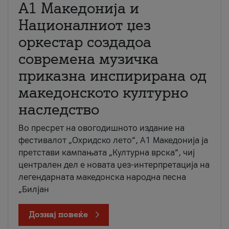
А1 Македонија и
Националниот џез
оркестар создадоа
современа музичка
приказна инспирирана од
македонското културно
наследство
Во пресрет на овогодишното издание на
фестивалот „Охридско лето“, А1 Македонија ја
претстави кампањата „Културна врска“, чиј
централен дел е новата џез-интерпретација на
легендарната македонска народна песна
„Билјан
Дознај повеќе