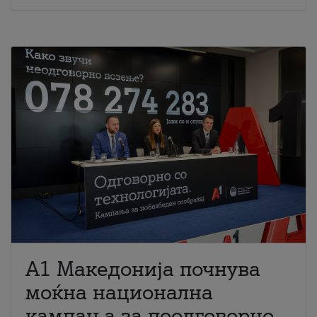
A1 Македонија почнува
моќна национална
кампања за поодговорно