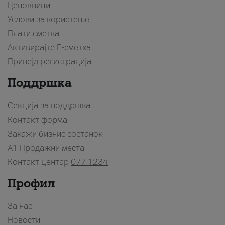
Ценовници
Услови за користење
Плати сметка
Активирајте Е-сметка
Припејд регистрација
Поддршка
Секција за поддршка
Контакт форма
Закажи бизнис состанок
A1 Продажни места
Контакт центар
077 1234
Профил
За нас
Новости