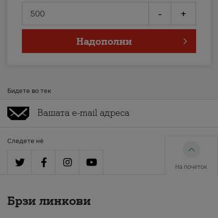
-
+
Надополни
Бидете во тек
Следете нè
На почеток
Брзи линкови