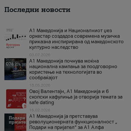
Последни новости
А1 Македонија и Националниот џез
оркестар создадоа современа музичка
приказна инспирирана од македонското
културно наследство
03.07.2026
A1 Македонија почнува моќна
национална кампања за поодговорно
користење на технологијата во
сообраќајот
18.05.2026
Овој Валентајн, A1 Македонија и 6
скопски кафулиња ја отворија темата за
safe dating
16.02.2026
А1 Македонија ја претставува
револуционерната функционалност „
Подари на пријател“ за А1 Алфа