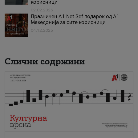
корисници
02.02.2026
Празничен A1 Net Sеf подарок од А1
Македонија за сите корисници
04.12.2025
Слични содржини