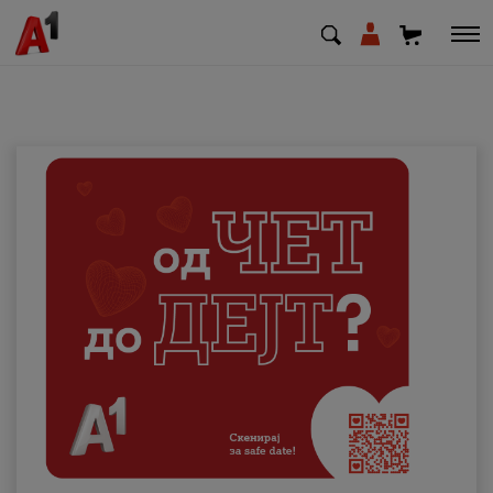
МК
EN
SQ
Приватни
Деловни
Поддршка
Надополни кредит
Плати сметка