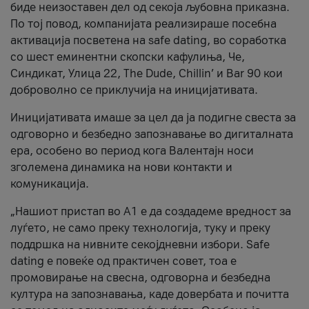
биде неизоставен дел од секоја љубовна приказна.
По тој повод, компанијата реализираше посебна
активација посветена на safe dating, во соработка
со шест еминентни скопски кафулиња, Че,
Синдикат, Улица 22, The Dude, Chillin’ и Bar 90 кои
доброволно се приклучија на иницијативата.
Иницијативата имаше за цел да ја подигне свеста за
одговорно и безбедно запознавање во дигиталната
ера, особено во период кога Валентајн носи
зголемена динамика на нови контакти и
комуникација.
„Нашиот пристап во А1 е да создадеме вредност за
луѓето, не само преку технологија, туку и преку
поддршка на нивните секојдневни избори. Safe
dating е повеќе од практичен совет, тоа е
промовирање на свесна, одговорна и безбедна
култура на запознавања, каде довербата и почитта