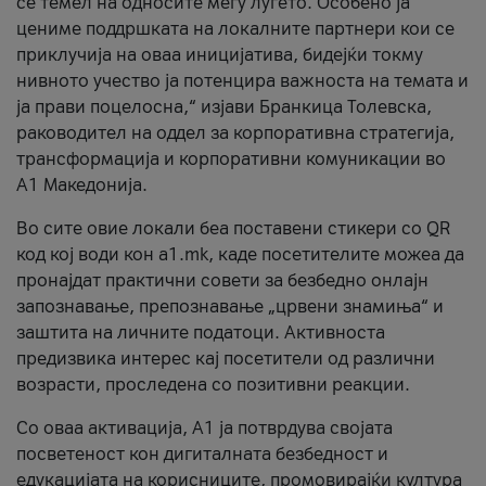
се темел на односите меѓу луѓето. Особено ја
цениме поддршката на локалните партнери кои се
приклучија на оваа иницијатива, бидејќи токму
нивното учество ја потенцира важноста на темата и
ја прави поцелосна,“ изјави Бранкица Толевска,
раководител на оддел за корпоративна стратегија,
трансформација и корпоративни комуникации во
А1 Македонија.
Во сите овие локали беа поставени стикери со QR
код кој води кон a1.mk, каде посетителите можеа да
пронајдат практични совети за безбедно онлајн
запознавање, препознавање „црвени знамиња“ и
заштита на личните податоци. Активноста
предизвика интерес кај посетители од различни
возрасти, проследена со позитивни реакции.
Со оваа активација, А1 ја потврдува својата
посветеност кон дигиталната безбедност и
едукацијата на корисниците, промовирајќи култура