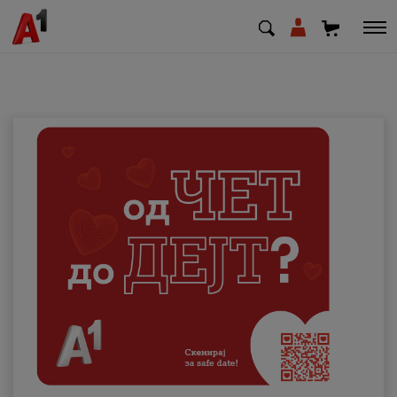
МК
EN
SQ
Приватни
Деловни
Поддршка
Надополни кредит
Плати сметка