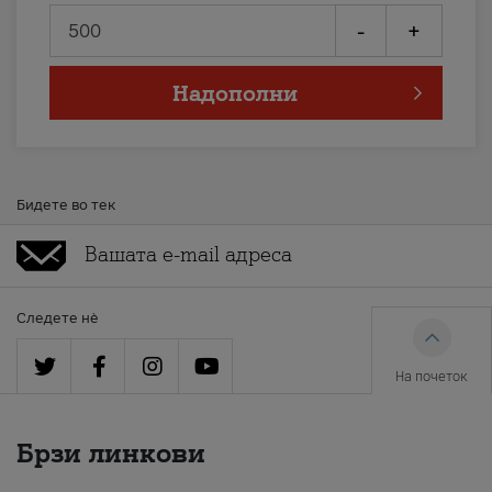
-
+
Надополни
Бидете во тек
Следете нè
На почеток
Брзи линкови