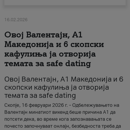
За нас
16.02.2026
#ПодобарОнлајн
Овој Валентајн, A1
Македонија и 6 скопски
кафулиња ја отворија
темата за safe dating
Овој Валентајн, A1 Македонија и 6
скопски кафулиња ја отворија
темата за safe dating
Скопје, 16 февруари 2026 г. – Одбележувањето на
Валентајн минатиот викенд беше причина А1 да
потсети дека, во време кога запознавањата се
почесто започнуваат онлајн, безбедноста треба да