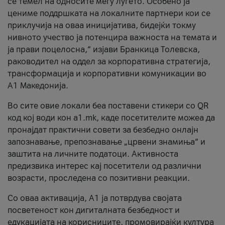
се темел на односите меѓу луѓето. Особено ја
цениме поддршката на локалните партнери кои се
приклучија на оваа иницијатива, бидејќи токму
нивното учество ја потенцира важноста на темата и
ја прави поцелосна,“ изјави Бранкица Толевска,
раководител на оддел за корпоративна стратегија,
трансформација и корпоративни комуникации во
А1 Македонија.
Во сите овие локали беа поставени стикери со QR
код кој води кон a1.mk, каде посетителите можеа да
пронајдат практични совети за безбедно онлајн
запознавање, препознавање „црвени знамиња“ и
заштита на личните податоци. Активноста
предизвика интерес кај посетители од различни
возрасти, проследена со позитивни реакции.
Со оваа активација, А1 ја потврдува својата
посветеност кон дигиталната безбедност и
едукацијата на корисниците, промовирајќи култура