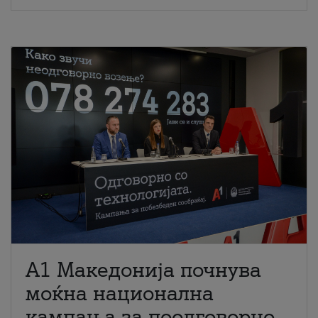
A1 Македонија почнува
моќна национална
кампања за поодговорно