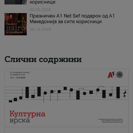
корисници
02.02.2026
Празничен A1 Net Sеf подарок од А1
Македонија за сите корисници
04.12.2025
Слични содржини