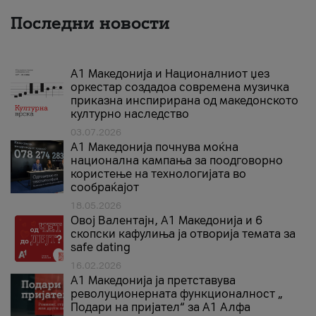
Последни новости
А1 Македонија и Националниот џез
оркестар создадоа современа музичка
приказна инспирирана од македонското
културно наследство
03.07.2026
A1 Македонија почнува моќна
национална кампања за поодговорно
користење на технологијата во
сообраќајот
18.05.2026
Овој Валентајн, A1 Македонија и 6
скопски кафулиња ја отворија темата за
safe dating
16.02.2026
А1 Македонија ја претставува
револуционерната функционалност „
Подари на пријател“ за А1 Алфа