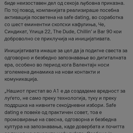
биде неизоставен дел од секоја љубовна приказна.
По тој повод, компанијата реализираше посебна
активација посветена на safe dating, во соработка
со шест еминентни скопски кафулиња, Че,
Синдикат, Улица 22, The Dude, Chillin’ и Bar 90 кои
доброволно се приклучија на иницијативата.
Иницијативата имаше за цел да ја подигне свеста за
одговорно и безбедно запознавање во дигиталната
ера, особено во период кога Валентајн носи
зголемена динамика на нови контакти и
комуникација.
„Нашиот пристап во А1 е да создадеме вредност за
луѓето, не само преку технологија, туку и преку
поддршка на нивните секојдневни избори. Safe
dating е повеќе од практичен совет, тоа е
промовирање на свесна, одговорна и безбедна
култура на запознавања, каде довербата и почитта