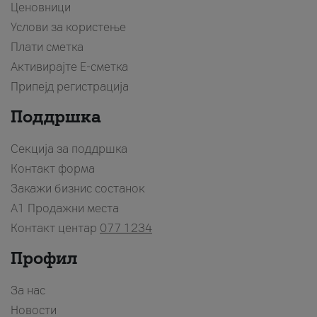
Ценовници
Услови за користење
Плати сметка
Активирајте Е-сметка
Припејд регистрација
Поддршка
Секција за поддршка
Контакт форма
Закажи бизнис состанок
A1 Продажни места
Контакт центар
077 1234
Профил
За нас
Новости