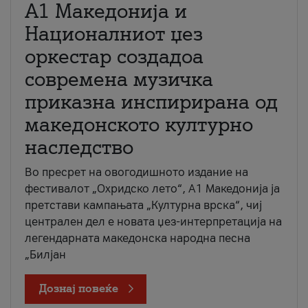
А1 Македонија и
Националниот џез
оркестар создадоа
современа музичка
приказна инспирирана од
македонското културно
наследство
Во пресрет на овогодишното издание на
фестивалот „Охридско лето“, А1 Македонија ја
претстави кампањата „Културна врска“, чиј
централен дел е новата џез-интерпретација на
легендарната македонска народна песна
„Билјан
Дознај повеќе