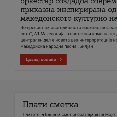
оркестар создадоа совре
приказна инспирирана од
македонското културно н
Во пресрет на овогодишното издание на фест
лето“, А1 Македонија ја претстави кампањата 
централен дел е новата џез-интерпретација н
македонска народна песна „Билјан
Дознај повеќе
Плати сметка
Платете ја Вашата сметка без најава на Мојот