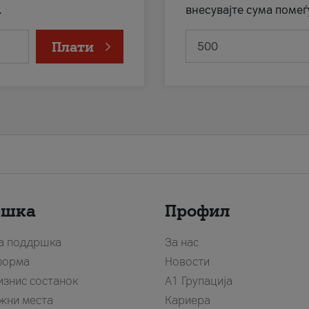
.
внесувајте сума помеѓ
Плати
ршка
Профил
за поддршка
За нас
форма
Новости
изнис состанок
А1 Групација
жни места
Кариера