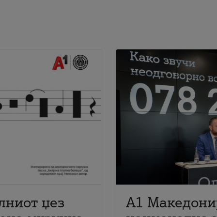
лниот џез
A1 Македони