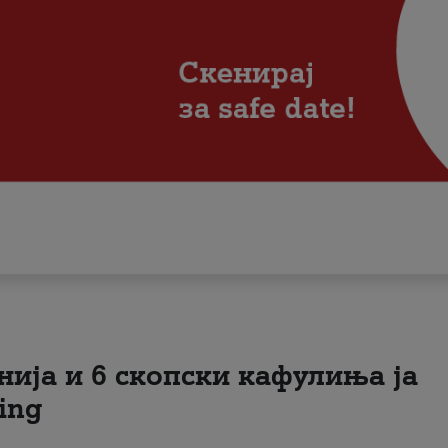
нија и 6 скопски кафулиња ја
ing