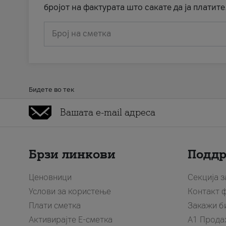
бројот на фактурата што сакате да ја платите
Број на сметка
Бидете во тек
Брзи линкови
Подд
Ценовници
Секција 
Услови за користење
Контакт 
Плати сметка
Закажи б
Активирајте Е-сметка
A1 Прода