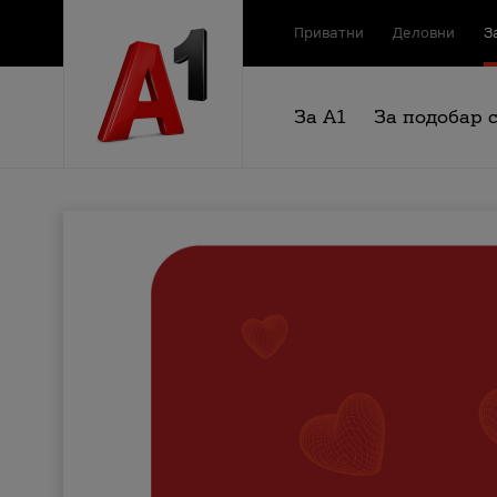
Приватни
Деловни
З
За А1
За подобар 