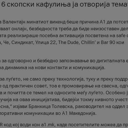
 6 скопски кафулиња ја отворија тема
а Валентајн минатиот викенд беше причина А1 да потсет
ваат онлајн, безбедноста треба да биде неизоставен дел
ата реализираше посебна активација посветена на safe d
е, Синдикат, Улица 22, The Dude, Chillin’ и Bar 90 кои
а за одговорно и безбедно запознавање во дигиталната 
на динамика на нови контакти и комуникација.
а луѓето, не само преку технологија, туку и преку подд
ќе од практичен совет, тоа е промовирање на свесна, од
а и почитта се темел на односите меѓу луѓето. Особено 
чија на оваа иницијатива, бидејќи токму нивното учест
сна,“ изјави Бранкица Толевска, раководител на оддел 
поративни комуникации во А1 Македонија.
R код кој води кон a1.mk, каде посетителите можеа да п