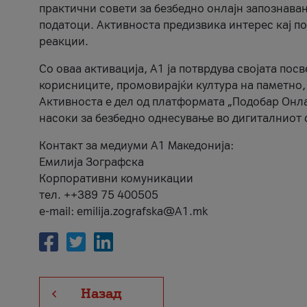
практични совети за безбедно онлајн запознава
податоци. Активноста предизвика интерес кај п
реакции.
Со оваа активација, А1 ја потврдува својата пос
корисниците, промовирајќи култура на паметно,
Активноста е дел од платформата „Подобар Онла
насоки за безбедно однесување во дигиталниот 
Контакт за медиуми А1 Македонија:
Емилија Зографска
Корпоративни комуникации
тел. ++389 75 400505
e-mail: emilija.zografska@A1.mk
Назад