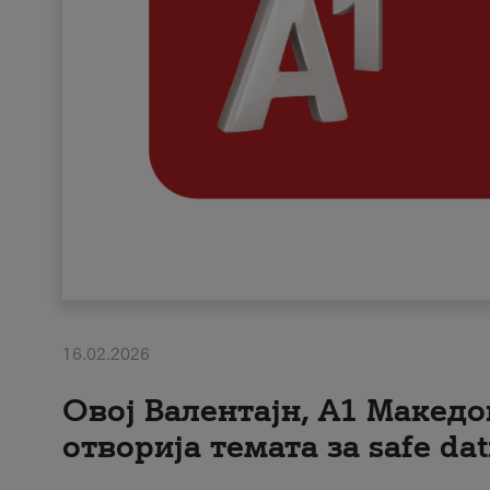
16.02.2026
Овој Валентајн, A1 Македо
отворија темата за safe dat