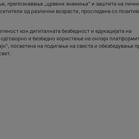
ње, препознавање „црвени знамиња“ и заштита на личн
осетители од различни возрасти, проследена со позити
ветеност кон дигиталната безбедност и едукацијата на
 одговорно и безбедно користење на онлајн платформит
јн“, посветена на подигање на свеста и обезбедување 
свет.