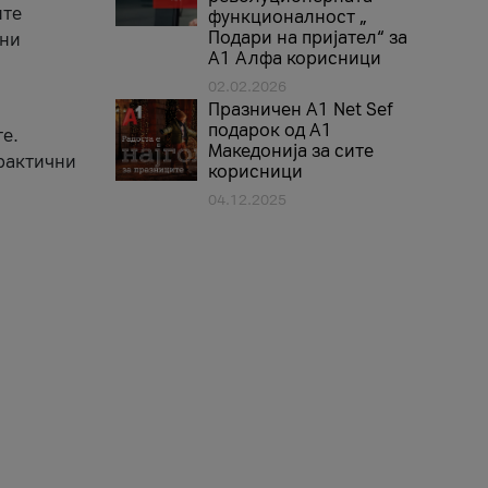
ите
функционалност „
Подари на пријател“ за
вни
А1 Алфа корисници
02.02.2026
Празничен A1 Net Sеf
подарок од А1
е.
Македонија за сите
практични
корисници
04.12.2025