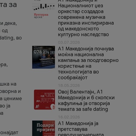
та за
Националниот џез
оркестар создадоа
современа музичка
приказна инспирирана
и дека,
од македонското
 од
културно наследство
ating, во
03.07.2026
A1 Македонија почнува
моќна национална
кампања за поодговорно
ера,
користење на
технологијата во
сообраќајот
ршка на
18.05.2026
говорна и
Овој Валентајн, A1
Македонија и 6 скопски
ја цениме
кафулиња ја отворија
во ја
темата за safe dating
за
16.02.2026
А1 Македонија ја
претставува
ронајдат
револуционерната