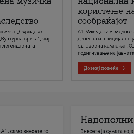
мена музичка
национална 
користење на
аследство
сообраќајот
ивалот „Охридско
A1 Македонија заедно 
„Културна врска“, чиј
денеска и официјално 
а легендарната
одговорна кампања „Од
подигнување на јавната 
Дознај повеќе
Надополни
 А1, само внесете го
Внесете ја сумата кој