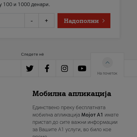
у 100 и 1000 денари.
-
+
Надополни
Следете нè
На почеток
Мобилна апликација
Единствено преку бесплатната
мобилна апликација
Мојот A1
имате
пристап до сите важни информации
за Вашите A1 услуги, во било кое
време.