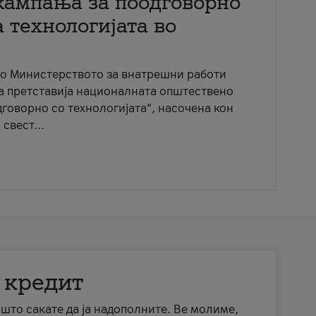
кампања за поодговорно
 технологијата во
со Министерството за внатрешни работи
ја претставија националната општествено
говорно со технологијата“, насочена кон
свест...
 кредит
а што сакате да ја надополните. Ве молиме,