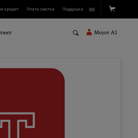
и кредит
Плати сметка
Поддршка
МК
такт
Мојот A1