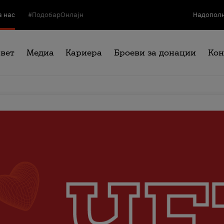
а нас
#ПодобарОнлајн
Надополн
свет
Медиа
Кариера
Броеви за донации
Кон