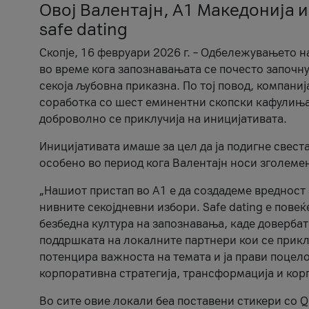
Овој Валентајн, A1 Македонија и
safe dating
Скопје, 16 февруари 2026 г. – Одбележувањето н
во време кога запознавањата се почесто започну
секоја љубовна приказна. По тој повод, компаниј
соработка со шест еминентни скопски кафулиња, Ч
доброволно се приклучија на иницијативата.
Иницијативата имаше за цел да ја подигне свест
особено во период кога Валентајн носи зголеме
„Нашиот пристап во А1 е да создадеме вредност з
нивните секојдневни избори. Safe dating е пове
безбедна култура на запознавања, каде довербат
поддршката на локалните партнери кои се приклу
потенцира важноста на темата и ја прави поцело
корпоративна стратегија, трансформација и кор
Во сите овие локали беа поставени стикери со Q