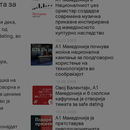
та за
Националниот џез
оркестар создадоа
современа музичка
приказна инспирирана
и дека,
од македонското
 од
културно наследство
ating, во
03.07.2026
A1 Македонија почнува
моќна национална
кампања за поодговорно
ера,
користење на
технологијата во
сообраќајот
ршка на
18.05.2026
говорна и
Овој Валентајн, A1
Македонија и 6 скопски
ја цениме
кафулиња ја отворија
во ја
темата за safe dating
за
16.02.2026
А1 Македонија ја
претставува
ронајдат
револуционерната