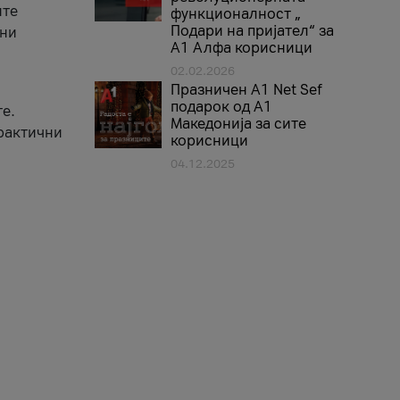
ите
функционалност „
Подари на пријател“ за
вни
А1 Алфа корисници
02.02.2026
Празничен A1 Net Sеf
подарок од А1
е.
Македонија за сите
практични
корисници
04.12.2025