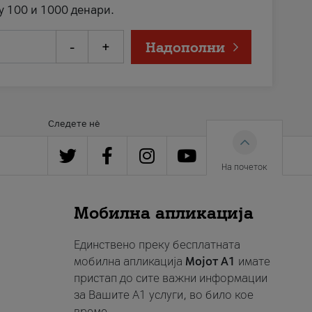
у 100 и 1000 денари.
-
+
Надополни
Следете нè
На почеток
Мобилна апликација
Единствено преку бесплатната
мобилна апликација
Мојот A1
имате
пристап до сите важни информации
за Вашите A1 услуги, во било кое
време.