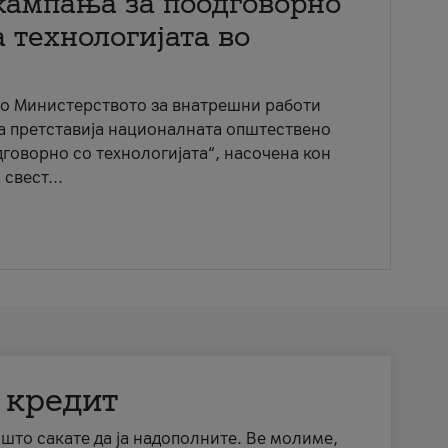
кампања за поодговорно
 технологијата во
со Министерството за внатрешни работи
ја претставија националната општествено
говорно со технологијата“, насочена кон
свест...
 кредит
а што сакате да ја надополните. Ве молиме,