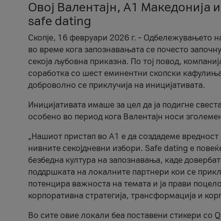
Овој Валентајн, A1 Македонија и
safe dating
Скопје, 16 февруари 2026 г. – Одбележувањето н
во време кога запознавањата се почесто започну
секоја љубовна приказна. По тој повод, компаниј
соработка со шест еминентни скопски кафулиња, Ч
доброволно се приклучија на иницијативата.
Иницијативата имаше за цел да ја подигне свест
особено во период кога Валентајн носи зголеме
„Нашиот пристап во А1 е да создадеме вредност з
нивните секојдневни избори. Safe dating е пове
безбедна култура на запознавања, каде довербат
поддршката на локалните партнери кои се приклу
потенцира важноста на темата и ја прави поцело
корпоративна стратегија, трансформација и кор
Во сите овие локали беа поставени стикери со Q