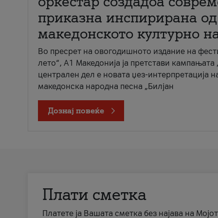
оркестар создадоа совре
приказна инспирирана од
македонското културно н
Во пресрет на овогодишното издание на фест
лето“, А1 Македонија ја претстави кампањата 
централен дел е новата џез-интерпретација н
македонска народна песна „Билјан
Дознај повеќе
Плати сметка
Платете ја Вашата сметка без најава на Мојот