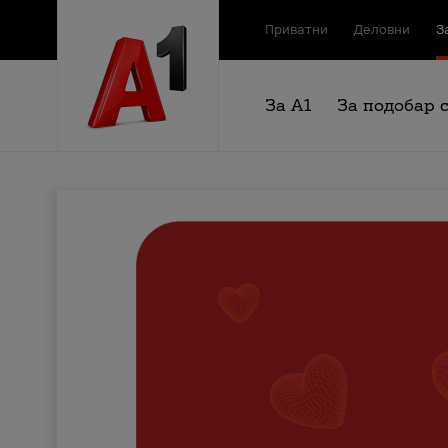
Приватни
Деловни
З
За А1
За подобар 