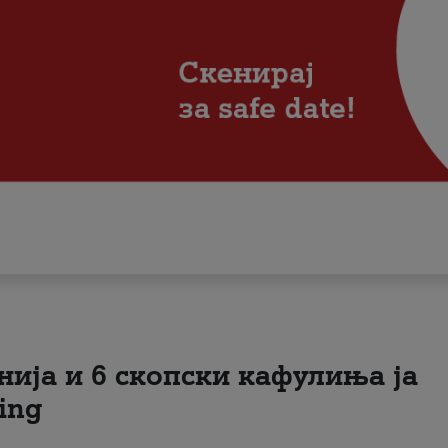
нија и 6 скопски кафулиња ја
ing