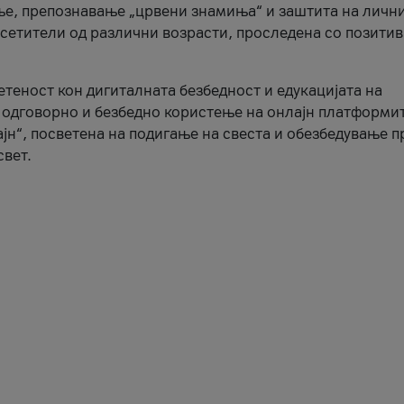
ње, препознавање „црвени знамиња“ и заштита на личн
осетители од различни возрасти, проследена со позити
ветеност кон дигиталната безбедност и едукацијата на
 одговорно и безбедно користење на онлајн платформит
јн“, посветена на подигање на свеста и обезбедување 
свет.