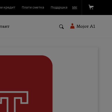
и кредит
Плати сметка
Поддршка
МК
такт
Мојот A1