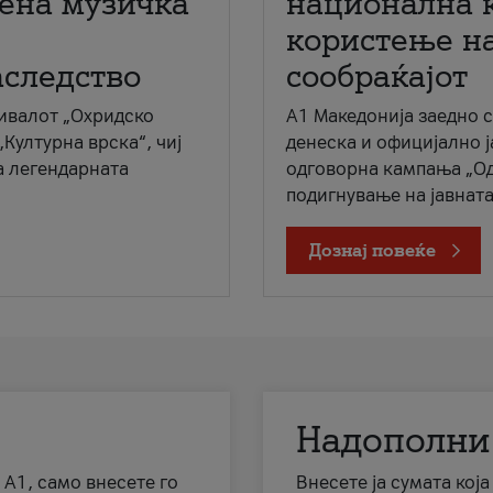
мена музичка
национална 
користење на
аследство
сообраќајот
ивалот „Охридско
A1 Македонија заедно 
„Културна врска“, чиј
денеска и официјално 
а легендарната
одговорна кампања „Од
подигнување на јавната 
Дознај повеќе
Надополни
 А1, само внесете го
Внесете ја сумата кој