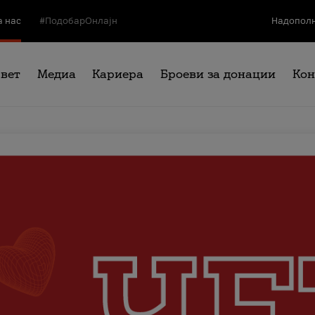
а нас
#ПодобарОнлајн
Надополн
свет
Медиа
Кариера
Броеви за донации
Кон