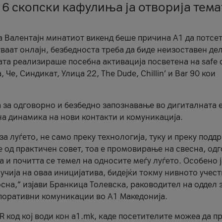
 6 скопски кафулиња ја отворија тема
а Валентајн минатиот викенд беше причина А1 да потсет
ваат онлајн, безбедноста треба да биде неизоставен дел
ата реализираше посебна активација посветена на safe d
е, Синдикат, Улица 22, The Dude, Chillin’ и Bar 90 кои
а за одговорно и безбедно запознавање во дигиталната 
на динамика на нови контакти и комуникација.
а луѓето, не само преку технологија, туку и преку подд
ќе од практичен совет, тоа е промовирање на свесна, од
а и почитта се темел на односите меѓу луѓето. Особено 
чија на оваа иницијатива, бидејќи токму нивното учест
сна,“ изјави Бранкица Толевска, раководител на оддел 
поративни комуникации во А1 Македонија.
R код кој води кон a1.mk, каде посетителите можеа да п