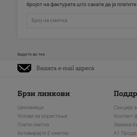
бројот на фактурата што сакате да ја платите
Број на сметка
Бидете во тек
Брзи линкови
Подд
Ценовници
Секција 
Услови за користење
Контакт 
Плати сметка
Закажи б
Активирајте Е-сметка
A1 Прода