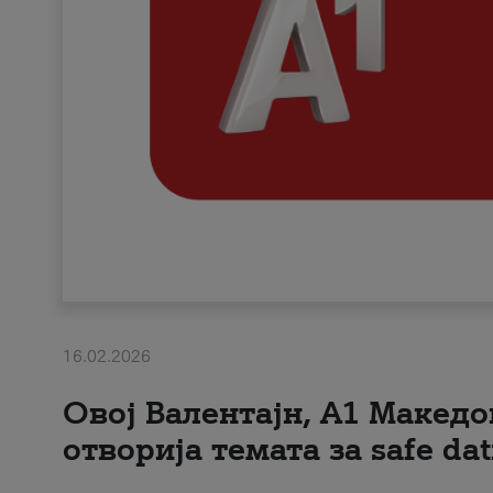
16.02.2026
Овој Валентајн, A1 Македо
отворија темата за safe dat