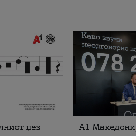
лниот џез
A1 Македони