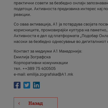
практични совети за безбедно онлајн запознава
податоци. Активноста предизвика интерес кај п
реакции.
Со оваа активација, А1 ја потврдува својата пос
корисниците, промовирајќи култура на паметно,
Активноста е дел од платформата „Подобар Онла
насоки за безбедно однесување во дигиталниот 
Контакт за медиуми А1 Македонија:
Емилија Зографска
Корпоративни комуникации
тел. ++389 75 400505
e-mail: emilija.zografska@A1.mk
Назад