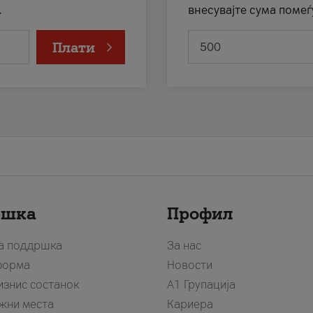
.
внесувајте сума помеѓ
Плати
ршка
Профил
за поддршка
За нас
форма
Новости
изнис состанок
А1 Групација
жни места
Кариера