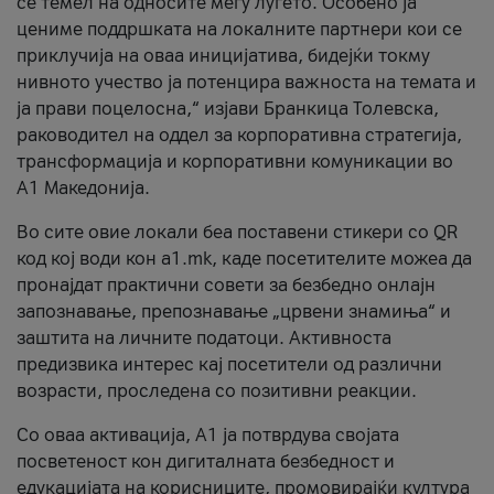
се темел на односите меѓу луѓето. Особено ја
цениме поддршката на локалните партнери кои се
приклучија на оваа иницијатива, бидејќи токму
нивното учество ја потенцира важноста на темата и
ја прави поцелосна,“ изјави Бранкица Толевска,
раководител на оддел за корпоративна стратегија,
трансформација и корпоративни комуникации во
А1 Македонија.
Во сите овие локали беа поставени стикери со QR
код кој води кон a1.mk, каде посетителите можеа да
пронајдат практични совети за безбедно онлајн
запознавање, препознавање „црвени знамиња“ и
заштита на личните податоци. Активноста
предизвика интерес кај посетители од различни
возрасти, проследена со позитивни реакции.
Со оваа активација, А1 ја потврдува својата
посветеност кон дигиталната безбедност и
едукацијата на корисниците, промовирајќи култура