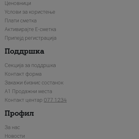
Ценовници
Услови за користење
Плати сметка
Активирајте Е-сметка
Припејд регистрација
Поддршка
Секција за поддршка
Контакт форма
Закажи бизнис состанок
A1 Продажни места
Контакт центар
077 1234
Профил
За нас
Новости