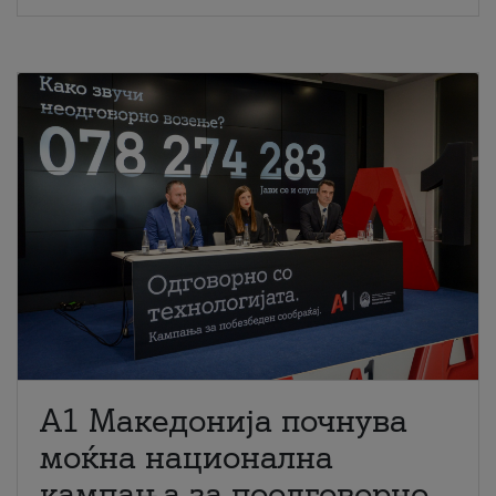
A1 Македонија почнува
моќна национална
кампања за поодговорно