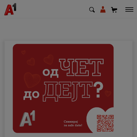
МК
EN
SQ
Приватни
Деловни
Поддршка
Надополни кредит
Плати сметка