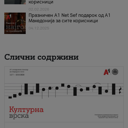
корисници
02.02.2026
Празничен A1 Net Sеf подарок од А1
Македонија за сите корисници
04.12.2025
Слични содржини