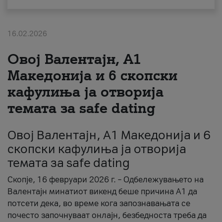
За нас
16.02.2026
#ПодобарОнлајн
Овој Валентајн, A1
Македонија и 6 скопски
кафулиња ја отворија
темата за safe dating
Овој Валентајн, A1 Македонија и 6
скопски кафулиња ја отворија
темата за safe dating
Скопје, 16 февруари 2026 г. – Одбележувањето на
Валентајн минатиот викенд беше причина А1 да
потсети дека, во време кога запознавањата се
почесто започнуваат онлајн, безбедноста треба да