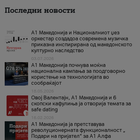
Последни новости
А1 Македонија и Националниот џез
оркестар создадоа современа музичка
приказна инспирирана од македонското
културно наследство
03.07.2026
A1 Македонија почнува моќна
национална кампања за поодговорно
користење на технологијата во
сообраќајот
18.05.2026
Овој Валентајн, A1 Македонија и 6
скопски кафулиња ја отворија темата за
safe dating
16.02.2026
А1 Македонија ја претставува
револуционерната функционалност „
Подари на пријател“ за А1 Алфа