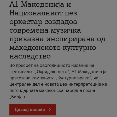
А1 Македонија и
Националниот џез
оркестар создадоа
современа музичка
приказна инспирирана од
македонското културно
наследство
Во пресрет на овогодишното издание на
фестивалот „Охридско лето“, А1 Македонија ја
претстави кампањата „Културна врска“, чиј
централен дел е новата џез-интерпретација на
легендарната македонска народна песна
„Билјан
Дознај повеќе