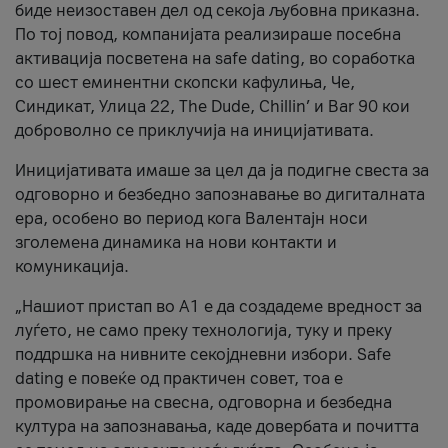
биде неизоставен дел од секоја љубовна приказна.
По тој повод, компанијата реализираше посебна
активација посветена на safe dating, во соработка
со шест еминентни скопски кафулиња, Че,
Синдикат, Улица 22, The Dude, Chillin’ и Bar 90 кои
доброволно се приклучија на иницијативата.
Иницијативата имаше за цел да ја подигне свеста за
одговорно и безбедно запознавање во дигиталната
ера, особено во период кога Валентајн носи
зголемена динамика на нови контакти и
комуникација.
„Нашиот пристап во А1 е да создадеме вредност за
луѓето, не само преку технологија, туку и преку
поддршка на нивните секојдневни избори. Safe
dating е повеќе од практичен совет, тоа е
промовирање на свесна, одговорна и безбедна
култура на запознавања, каде довербата и почитта