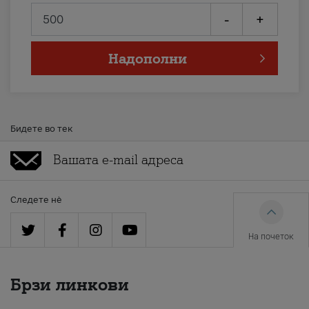
-
+
Надополни
Бидете во тек
Следете нè
На почеток
Брзи линкови