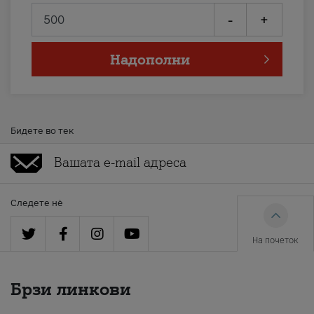
-
+
Надополни
Бидете во тек
Следете нè
На почеток
Брзи линкови