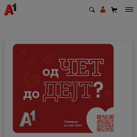
МК
EN
SQ
Приватни
Деловни
Поддршка
Надополни кредит
Плати сметка