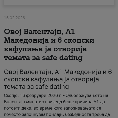
За нас
16.02.2026
#ПодобарОнлајн
Овој Валентајн, A1
Македонија и 6 скопски
кафулиња ја отворија
темата за safe dating
Овој Валентајн, A1 Македонија и 6
скопски кафулиња ја отворија
темата за safe dating
Скопје, 16 февруари 2026 г. – Одбележувањето на
Валентајн минатиот викенд беше причина А1 да
потсети дека, во време кога запознавањата се
почесто започнуваат онлајн, безбедноста треба да