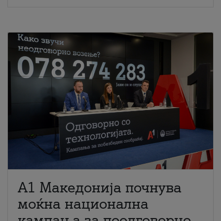
A1 Македонија почнува
моќна национална
кампања за поодговорно