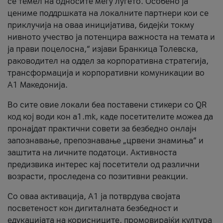
се темел на односите меѓу луѓето. Особено ја
цениме поддршката на локалните партнери кои се
приклучија на оваа иницијатива, бидејќи токму
нивното учество ја потенцира важноста на темата и
ја прави поцелосна,“ изјави Бранкица Толевска,
раководител на оддел за корпоративна стратегија,
трансформација и корпоративни комуникации во
А1 Македонија.
Во сите овие локали беа поставени стикери со QR
код кој води кон a1.mk, каде посетителите можеа да
пронајдат практични совети за безбедно онлајн
запознавање, препознавање „црвени знамиња“ и
заштита на личните податоци. Активноста
предизвика интерес кај посетители од различни
возрасти, проследена со позитивни реакции.
Со оваа активација, А1 ја потврдува својата
посветеност кон дигиталната безбедност и
едукацијата на корисниците, промовирајќи култура