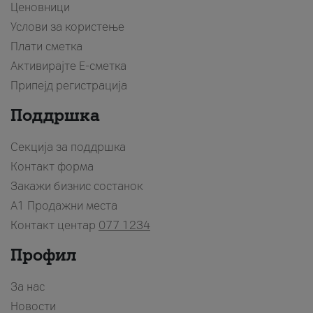
Ценовници
Услови за користење
Плати сметка
Активирајте Е-сметка
Припејд регистрација
Поддршка
Секција за поддршка
Контакт форма
Закажи бизнис состанок
A1 Продажни места
Контакт центар
077 1234
Профил
За нас
Новости