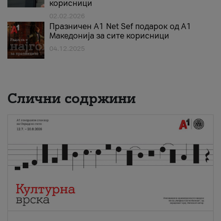
корисници
02.02.2026
Празничен A1 Net Sеf подарок од А1
Македонија за сите корисници
04.12.2025
Слични содржини