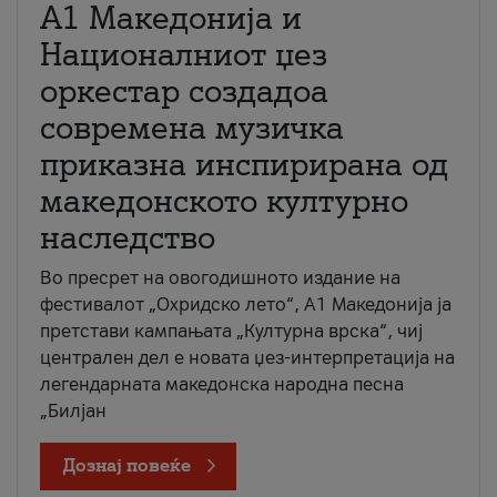
А1 Македонија и
Националниот џез
оркестар создадоа
современа музичка
приказна инспирирана од
македонското културно
наследство
Во пресрет на овогодишното издание на
фестивалот „Охридско лето“, А1 Македонија ја
претстави кампањата „Културна врска“, чиј
централен дел е новата џез-интерпретација на
легендарната македонска народна песна
„Билјан
Дознај повеќе