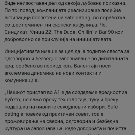
биде неизоставен дел од секоја љубовна приказна.
По тој повод, компанијата реализираше посебна
активација посветена на safe dating, во соработка
со шест еминентни скопски кафулиња, Че,
Синдикат, Улица 22, The Dude, Chillin’ и Bar 90 кои
доброволно се приклучија на иницијативата.
Иницијативата имаше за цел да ја подигне свеста за
одговорно и безбедно запознавање во дигиталната
ера, особено во период кога Валентајн носи
зголемена динамика на нови контакти и
комуникација.
„Нашиот пристап во А1 е да создадеме вредност за
луѓето, не само преку технологија, туку и преку
поддршка на нивните секојдневни избори. Safe
dating е повеќе од практичен совет, тоа е
промовирање на свесна, одговорна и безбедна
култура на запознавања, каде довербата и почитта