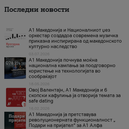
Последни новости
А1 Македонија и Националниот џез
оркестар создадоа современа музичка
приказна инспирирана од македонското
културно наследство
03.07.2026
A1 Македонија почнува моќна
национална кампања за поодговорно
користење на технологијата во
сообраќајот
18.05.2026
Овој Валентајн, A1 Македонија и 6
скопски кафулиња ја отворија темата за
safe dating
16.02.2026
А1 Македонија ја претставува
револуционерната функционалност „
Подари на пријател“ за А1 Алфа